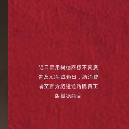
近日冒用樹德商標不實廣
告及AI生成頻出，請消費
者至官方認證通路購買正
版樹德商品