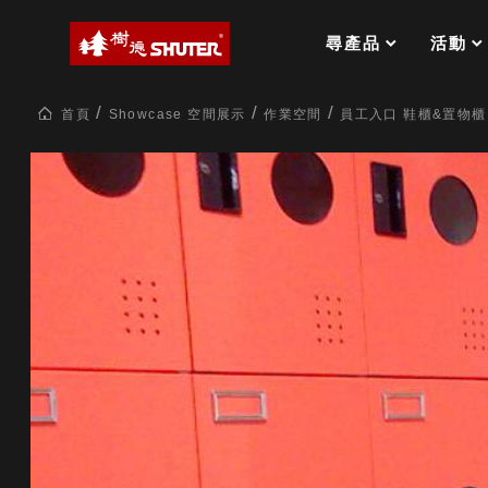
MS-FO 快取分類車
MILESTONE 逐夢腳步
RFO 快取旋轉架
尋產品
活動
RC 工業效率架．工作站
WS 工作站
打造夢想秘密基地 ! 車庫變身
首頁
Showcase 空間展示
作業空間
員工入口 鞋櫃&置物櫃
TM 模具存放架
TW 刀具存放
HDC 專業高荷重型工具櫃
多功能工作桌，夢想的起點
ESD 抗靜電零件櫃
工作室必備，移動式工具收納
運送組裝費用
樹德聯名企劃｜ 跨界聯名重磅
樹德收納 X Kingson Artworks 字
樹德收納 X WODEN 更添生活氛圍
Office 辦公文具
A9 小幫手零件分類箱