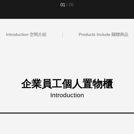
01
/
05
灣 Verde
灣 Lisscode
國 Chabatree
台灣 初芳宇
灣 Love Dear
Introduction 空間介紹
Products Include 關聯商品
台灣 只有蕨
台灣 Elevon 準好拔
JADE DROP 美膚傘
ROKA
企業員工個人置物櫃
Introduction