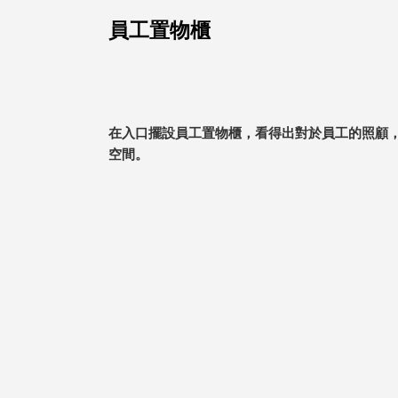
美國 Mordeco
員工置物櫃
美國 CAMINO
台灣 好物良品
台灣 奇鈺家居 CHYI YUH
台灣 日需百備 Dayneeds
台灣 立物創意
在入口擺設員工置物櫃，看得出對於員工的照顧
台灣 Aholic
空間。
台灣 洛陽紙櫃
SOTHING 向物
台灣 ZENLET
台灣 LIGHT WAY
台灣 Moosy Life
台灣 LuvHome
德國 TROIKA