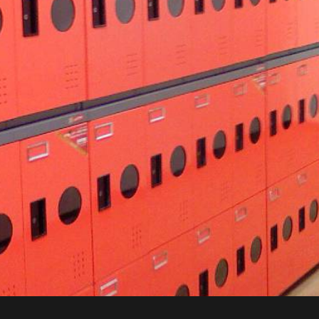
日本 BISQUE
斯洛維尼亞 EQUA
本 Hacoa
台灣 SN°OVAE
斯洛維尼亞 Rogaska
國 July Nine
灣 Techshower
西班牙 CRISTALINAS
灣 Lilla Fe
德國 RIZENHOFF
灣 檜木居 Cypress House
典 Vakinme
洲 Koala Eco
典 Sagaform
國 Donkey Products
典 BOSIGN Stockholm
台灣 點睛設計 DOT DESIGN
灣 Xcellent
日本 HARIO