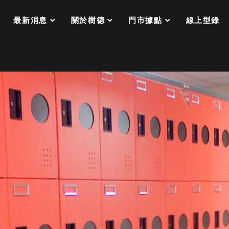
分格收納整理盒（小集盒）SO
scroll
scroll
scroll
scroll
收纳整理加購配件
最新消息
關於樹德
門市據點
線上型錄
樹德小物
衣架
成工作空間
推車
收纳整理分類盒FO
收納整理糖果盒MD
折疊桌FT
BB質感收納盒
綠時尚聯名小物
手提袋&手提籃系列LV
登場
HF 摺疊購物車
體設計個性風
Select 生活選物
英國 W10