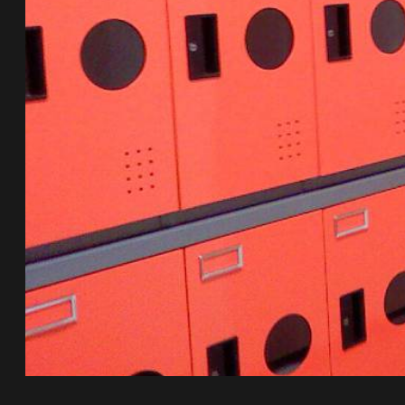
DD 桌上型文件櫃
DDH 桌上型橫式文件櫃
OA 文件桌上分類架
日
OF 文件隨身盒
PB 筆盒
SCB 療癒收納小物
美
KDF 資料夾．箱
台
oneu 桌上3C收納
OA 辦公資料樹德櫃
台
MC 手機櫃
DU 密碼鎖資料鐵櫃
台
FC 密碼置物櫃
瑞
SH 文件車．小櫃
澳
SH 展示架．書架
瑞
SB 方塊盒
德
SC收纳整理櫃．鞋櫃
瑞
L連環盒
HB 桌上文具盒
台
CS系列