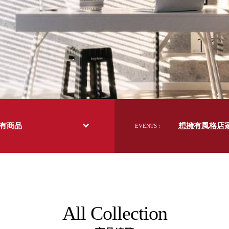
日本 BISQUE
斯洛維尼亞 EQUA
本 Hacoa
台灣 SN°OVAE
斯洛維尼亞 Rogaska
國 July Nine
灣 Techshower
西班牙 CRISTALINAS
灣 Lilla Fe
德國 RIZENHOFF
所有商品
想擁有風格店
EVENTS :
灣 檜木居 Cypress House
典 Vakinme
洲 Koala Eco
典 Sagaform
國 Donkey Products
典 BOSIGN Stockholm
台灣 點睛設計 DOT DESIGN
All Collection
灣 Xcellent
日本 HARIO