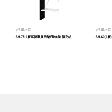
美國 Mordeco
美國 CAMINO
台灣 好物良品
台灣 奇鈺家居 CHYI YUH
台灣 日需百備 Dayneeds
SH 展示架
SH 展示架
750 寬 X 318 深 X 1800 高 mm
60
台灣 立物創意
SH-75 4層高荷重展示架/置物架 擴充組
SH-60(
3,380
$
台灣 Aholic
台灣 洛陽紙櫃
SOTHING 向物
台灣 ZENLET
台灣 LIGHT WAY
台灣 Moosy Life
台灣 LuvHome
德國 TROIKA