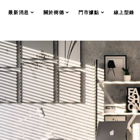
分格收納整理盒（小集盒）SO
scroll
scroll
scroll
scroll
收纳整理加購配件
最新消息
關於樹德
門市據點
線上型錄
樹德小物
衣架
成工作空間
推車
收纳整理分類盒FO
收納整理糖果盒MD
折疊桌FT
BB質感收納盒
綠時尚聯名小物
手提袋&手提籃系列LV
登場
HF 摺疊購物車
體設計個性風
Select 生活選物
英國 W10