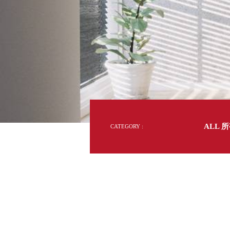
台
DD 桌上型文件櫃
灣
DDH 桌上型橫式文件櫃
50
年
OA 文件桌上分類架
日
收
納
OF 文件隨身盒
第
PB 筆盒
一
品
SCB 療癒收納小物
美
牌
KDF 資料夾．箱
台
收
納|
oneu 桌上3C收納
官
方
OA 辦公資料樹德櫃
台
網
MC 手機櫃
站
及
ALL 
CATEGORY :
DU 密碼鎖資料鐵櫃
台
網
FC 密碼置物櫃
瑞
路
旗
SH 文件車．小櫃
澳
艦
店
SH 展示架．書架
瑞
SB 方塊盒
德
SC收纳整理櫃．鞋櫃
瑞
L連環盒
HB 桌上文具盒
台
CS系列