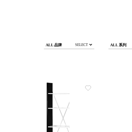
DCGH 防潮箱
台
DT 靜謐極致的桌上收納
台
SFC密碼鎖櫃
泰
UC桌邊收納櫃
升降桌系列
台
SB鈕扣格盒
ALL 品牌
ALL 系列
SELECT
DU-2S雙開拉門櫃層架
Storage 世界收納
法國 Stacksto
丹麥 Roommate
日本 Yamato japan
日本 LIBERALISTA