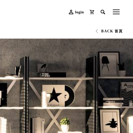
login
BACK 首頁