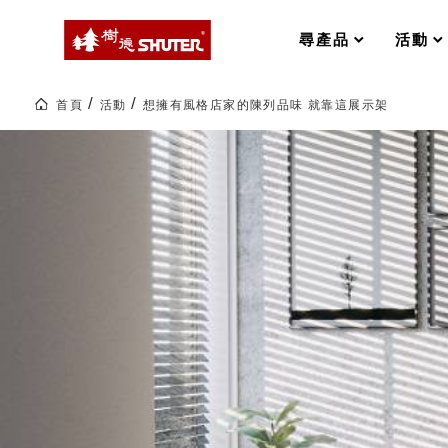
MS-FO 快取分類車
MILESTONE 逐夢腳步
RFO 快取旋轉架
尋產品
活動
RC 工業效率架．工作站
WS 工作站
打造夢想秘密基地 ! 車庫變身
首頁
活動
想擁有風格店家的陳列品味 就靠這展示架
TM 模具存放架
TW 刀具存放
想
擁
HDC 專業高荷重型工具櫃
多功能工作桌，夢想的起點
有
ESD 抗靜電零件櫃
工作室必備，移動式工具收納
風
格
運送組裝費用
店
家
的
陳
列
樹德聯名企劃｜ 跨界聯名重磅
品
味
就
靠
樹德收納 X Kingson Artworks 字
這
樹德收納 X WODEN 更添生活氛圍
展
Office 辦公文具
示
架|
樹
德
A9 小幫手零件分類箱
SHUTER