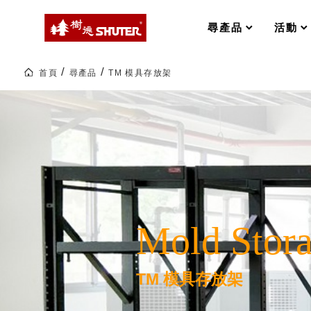
MS-FO 快取分類車
MILESTONE 逐夢腳步
RFO 快取旋轉架
尋產品
活動
RC 工業效率架．工作站
WS 工作站
打造夢想秘密基地 ! 車庫變身
首頁
尋產品
TM 模具存放架
TM 模具存放架
TW 刀具存放
TM
模
HDC 專業高荷重型工具櫃
多功能工作桌，夢想的起點
具
ESD 抗靜電零件櫃
工作室必備，移動式工具收納
存
放
運送組裝費用
架|SHUTER
工
業
整
理|
樹德聯名企劃｜ 跨界聯名重磅
樹
德
企
Mold Stor
業-
樹德收納 X Kingson Artworks 字
熱
樹德收納 X WODEN 更添生活氛圍
銷
Office 辦公文具
70
多
TM 模具存放架
國
的
A9 小幫手零件分類箱
50