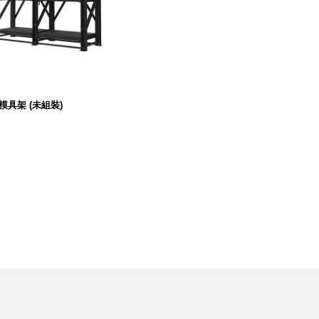
0 寬 X 876 深 X 2616 高 mm
C 模具架 (未組裝)
54,800
$