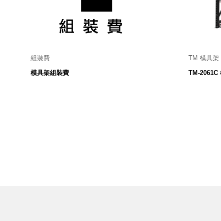
美國 Mordeco
美國 CAMINO
台灣 好物良品
台灣 奇鈺家居 CHYI YUH
台灣 日需百備 Dayneeds
組裝費
TM 模具架
2,000
211
$
台灣 立物創意
模具架組裝費
TM-2061
台灣 Aholic
台灣 洛陽紙櫃
SOTHING 向物
台灣 ZENLET
台灣 LIGHT WAY
台灣 Moosy Life
台灣 LuvHome
德國 TROIKA