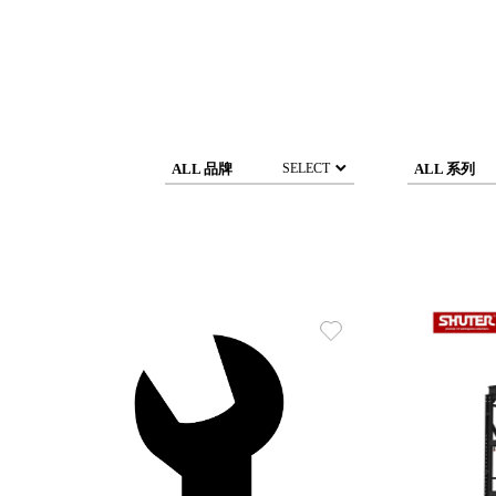
DCGH 防潮箱
台
DT 靜謐極致的桌上收納
台
SFC密碼鎖櫃
泰
UC桌邊收納櫃
升降桌系列
台
SB鈕扣格盒
ALL 品牌
ALL 系列
SELECT
DU-2S雙開拉門櫃層架
Storage 世界收納
法國 Stacksto
丹麥 Roommate
日本 Yamato japan
日本 LIBERALISTA