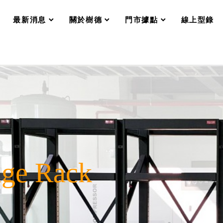
分格收納整理盒（小集盒）SO
scroll
scroll
scroll
scroll
收纳整理加購配件
最新消息
關於樹德
門市據點
線上型錄
樹德小物
衣架
成工作空間
推車
收纳整理分類盒FO
收納整理糖果盒MD
折疊桌FT
BB質感收納盒
綠時尚聯名小物
手提袋&手提籃系列LV
登場
HF 摺疊購物車
age Rack
體設計個性風
Select 生活選物
英國 W10