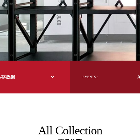
日本 BISQUE
斯洛維尼亞 EQUA
本 Hacoa
台灣 SN°OVAE
斯洛維尼亞 Rogaska
國 July Nine
灣 Techshower
西班牙 CRISTALINAS
灣 Lilla Fe
德國 RIZENHOFF
具存放架
EVENTS :
灣 檜木居 Cypress House
典 Vakinme
洲 Koala Eco
典 Sagaform
國 Donkey Products
典 BOSIGN Stockholm
台灣 點睛設計 DOT DESIGN
All Collection
灣 Xcellent
日本 HARIO