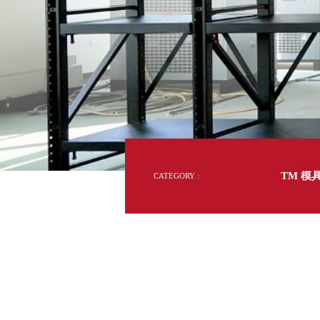
年
DD 桌上型文件櫃
台
DDH 桌上型橫式文件櫃
灣
製
OA 文件桌上分類架
日
效
率
OF 文件隨身盒
提
PB 筆盒
升
關
SCB 療癒收納小物
美
鍵
KDF 資料夾．箱
台
oneu 桌上3C收納
OA 辦公資料樹德櫃
台
MC 手機櫃
TM 模
CATEGORY :
DU 密碼鎖資料鐵櫃
台
FC 密碼置物櫃
瑞
SH 文件車．小櫃
澳
SH 展示架．書架
瑞
SB 方塊盒
德
SC收纳整理櫃．鞋櫃
瑞
L連環盒
HB 桌上文具盒
台
CS系列