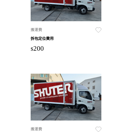
聯名重
辦公
磅登場
文具
樹德收納
A9 小
搬運費
X
幫手零
Kingson
拆包定位費用
件分類
Artworks
200
箱
$
字體設計
DD 桌
個性風
上型文
樹德收納
件櫃
X
DDH
WODEN
桌上型
更添生活
橫式文
氛圍
件櫃
OA 文
件桌上
分類架
OF 文
搬運費
件隨身