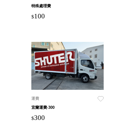
特殊處理費
盒
PB 筆
100
$
盒
SCB
療癒收
納小物
KDF
資料
夾．箱
oneu
桌上
3C收
納
運費
OA 辦
宜蘭運費-300
公資料
樹德櫃
300
$
MC 手
機櫃