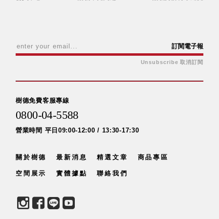
斯洛維尼亞
Rogaska
美國 July Nine
台灣
訂閱電子報
Techshower
Unsubscribe 取消訂閱
西班牙
CRISTALINAS
台灣 Lilla Fe
德國
樹德免費客服專線
RIZENHOFF
0800-04-5588
台灣 檜木居
營業時間 平日09:00-12:00 / 13:30-17:30
Cypress House
瑞典 Vakinme
關於樹德
最新消息
精選文章
商品專區
澳洲 Koala
Eco
空間展示
實體據點
聯絡我們
瑞典 Sagaform
德國 Donkey
Products
瑞典 BOSIGN