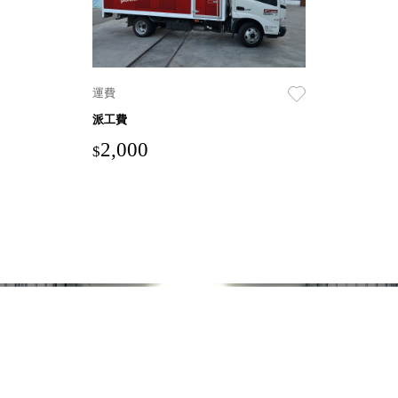
盒
HB 桌
上文具
盒
運費
CS系
派工費
列
DCGH
2,000
$
防潮箱
DT 靜
謐極致
的桌上
收納
SFC密
碼鎖櫃
UC桌
邊收納
櫃
升降桌
系列