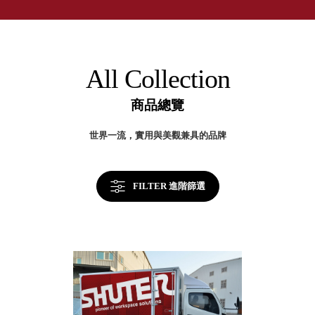
取分類車
高
客製化服務
RFO 快取
小
企業採購&聯名合作
旋轉架
角
RC 工業效
落
All Collection
率架．工
作站
商品總覽
WS 工作站
TM 模具存
商
世界一流，實用與美觀兼具的品牌
辦
放架
空
TW 刀具存
間
再
放
造
FILTER 進階篩選
HDC 專業
高荷重型
工具櫃
想擁
ESD 抗靜
有風
電零件櫃
格店
運送組裝
家的
費用
陳列
品味