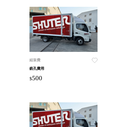
衣架
能工
推車
作
收纳整理分
桌，
類盒FO
夢想
收納整理糖
的起
果盒MD
點
折疊桌FT
工作
BB質感收
室必
納盒
組裝費
備，
綠時尚聯名
移動
銑孔費用
小物
式工
500
$
手提袋&手
具收
提籃系列LV
納
HF 摺疊購
物車
樹德聯
名企劃
｜ 跨界
Office