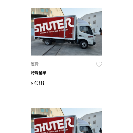
DU 密
碼鎖資
料鐵櫃
FC 密
碼置物
櫃
SH 文
件車．
小櫃
運費
SH 展
特殊補單
示架．
書架
438
$
SB 方
塊盒
SC收
纳整理
櫃．鞋
櫃
L連環