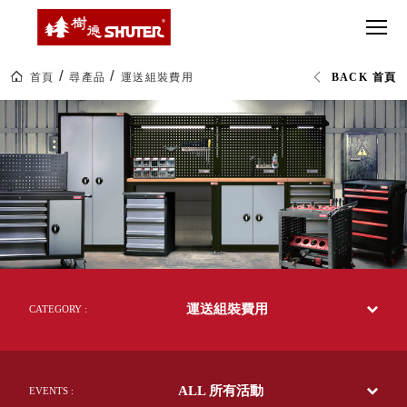
CT 專業重
間質感
SEE
Babbuza
MORE
型工具車
網美級
MILESTONE 樹
Dreamfactory|樹
德歷程
SCT-H不鏽
貨櫃屋
德收納學旅工場
鋼工具車
收納！
首頁
尋產品
運送組裝費用
BACK 首頁
SWM-5不
居家收
NEWSPAPER 報紙
運
鏽鋼工作
納布置
MEDIA PRESS 多
費|SHUTER|
樹
桌
必備
媒體
德
HK 掛板配
企
MAGAZINE 雜誌
業-
件．洞洞
SOCIAL CARE 公
熱
板配件
銷
益
70
超
HB 耐衝擊
AWARDS 獲獎榮耀
多
級
國
分類置物
玩
MILESTONE 逐夢
的
家
整理盒
50
腳步
年
MS-HB 快
台
取車
運送組裝費用
灣
CATEGORY :
打
製
FO 掀開式
效
造
率
快取零物
CUSTOMIZED 樹
你
提
德客製
件分類盒
升
的
ALL 所有活動
關
EVENTS :
MS-FO 快
樂
鍵