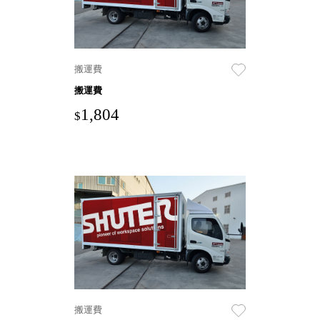
就靠
這展
Household
示架
居家生活
檔案
搬運費
管
搬運費
理，
斜取式收納
1,804
$
辦公
整理箱
室讓
MHB
工作
收納桶RB
效率
收纳整理箱
激升
KD
小空
收納整理
間大
櫃．抽屜櫃
置
MB
物！
收纳整理盒
個人
DB
櫃機
玩具收纳整
能兼
理組CB
搬運費