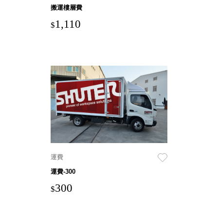
具風
收纳整理箱
搬運樓層費
格特
HA
1,110
$
色
折疊式收納
整理箱．籃
FB
登高椅設計
打
椅CH
造
資源回收桶
夢
想
HB
秘
密
收纳整理手
基
提盒TB
地 !
車
收纳整理玲
庫
瓏盒PC
變
身
分格收納整
運費
成
工
理盒（小集
運費-300
作
盒）SO
空
300
間
$
收纳整理加
購配件
樹德小物
多功