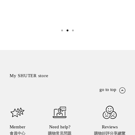
SB鈕
扣格盒
DU-2S
雙開拉
門櫃層
架
Select 生活
My SHUTER store
選物
go to top
英國 W10
日本 BISQUE
斯洛維尼亞
EQUA
日本 Hacoa
Member
Need help?
Reviews
台灣 SN°OVAE
會員中心
購物常見問題
購物好評分享總覽