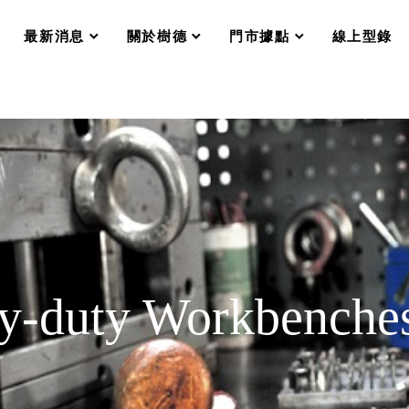
分格收納整理盒（小集盒）SO
scroll
scroll
scroll
scroll
收纳整理加購配件
最新消息
關於樹德
門市據點
線上型錄
樹德小物
衣架
成工作空間
推車
收纳整理分類盒FO
收納整理糖果盒MD
折疊桌FT
BB質感收納盒
綠時尚聯名小物
手提袋&手提籃系列LV
登場
HF 摺疊購物車
vy-duty Workbenche
體設計個性風
Select 生活選物
英國 W10