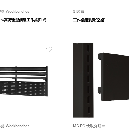
桌 Woekbenches
組裝費
300
10 寬 X 754 深 X 800 高 mm
$
50cm高荷重型鋼製工作桌(DIY)
工作桌組裝費(空桌)
10,800
$
桌 Woekbenches
MS-FO 快取分類車
7,580
851 寬 X 210 深 X 105 高