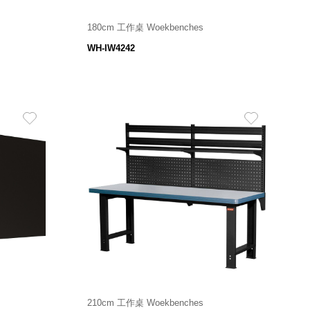
180cm 工作桌 Woekbenches
6,380
$
WH-IW4242
210cm 工作桌 Woekbenches
25,780
 mm