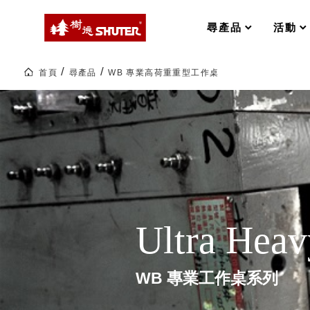
MS-FO 快取分類車
MILESTONE 逐夢腳步
RFO 快取旋轉架
尋產品
活動
RC 工業效率架．工作站
WS 工作站
打造夢想秘密基地 ! 車庫變身
首頁
尋產品
WB 專業高荷重重型工作桌
TM 模具存放架
TW 刀具存放
WB
專
HDC 專業高荷重型工具櫃
多功能工作桌，夢想的起點
業
ESD 抗靜電零件櫃
工作室必備，移動式工具收納
高
荷
運送組裝費用
重
重
型
工
作
樹德聯名企劃｜ 跨界聯名重磅
桌|SHUTER
工
業
Ultra Hea
整
樹德收納 X Kingson Artworks 字
理|
樹德收納 X WODEN 更添生活氛圍
樹
Office 辦公文具
德
企
WB 專業工作桌系列
業-
熱
A9 小幫手零件分類箱
銷