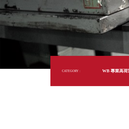
70
DD 桌上型文件櫃
多
DDH 桌上型橫式文件櫃
國
的
OA 文件桌上分類架
日
50
年
OF 文件隨身盒
台
PB 筆盒
灣
製
SCB 療癒收納小物
美
效
KDF 資料夾．箱
台
率
提
oneu 桌上3C收納
升
關
OA 辦公資料樹德櫃
台
鍵
MC 手機櫃
WB 專業高
CATEGORY :
DU 密碼鎖資料鐵櫃
台
FC 密碼置物櫃
瑞
SH 文件車．小櫃
澳
SH 展示架．書架
瑞
SB 方塊盒
德
SC收纳整理櫃．鞋櫃
瑞
L連環盒
HB 桌上文具盒
台
CS系列