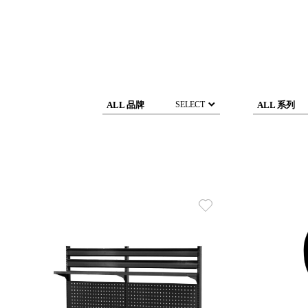
DCGH 防潮箱
台
DT 靜謐極致的桌上收納
台
SFC密碼鎖櫃
泰
UC桌邊收納櫃
升降桌系列
台
SB鈕扣格盒
ALL 品牌
ALL 系列
SELECT
DU-2S雙開拉門櫃層架
Storage 世界收納
法國 Stacksto
丹麥 Roommate
日本 Yamato japan
日本 LIBERALISTA