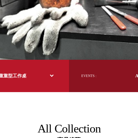
日本 BISQUE
斯洛維尼亞 EQUA
本 Hacoa
台灣 SN°OVAE
斯洛維尼亞 Rogaska
國 July Nine
灣 Techshower
西班牙 CRISTALINAS
灣 Lilla Fe
德國 RIZENHOFF
荷重重型工作桌
EVENTS :
灣 檜木居 Cypress House
典 Vakinme
洲 Koala Eco
典 Sagaform
國 Donkey Products
典 BOSIGN Stockholm
台灣 點睛設計 DOT DESIGN
All Collection
灣 Xcellent
日本 HARIO