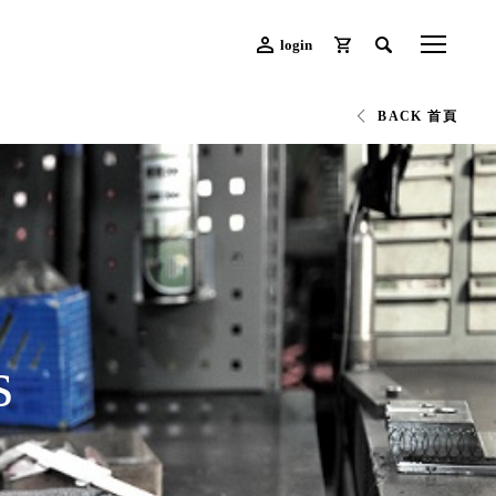
login
BACK 首頁
s