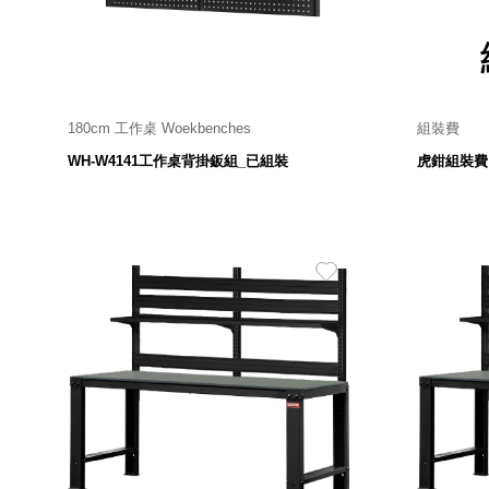
美國 Mordeco
美國 CAMINO
台灣 好物良品
台灣 奇鈺家居 CHYI YUH
台灣 日需百備 Dayneeds
180cm 工作桌 Woekbenches
組裝費
8,380
$
台灣 立物創意
WH-W4141工作桌背掛鈑組_已組裝
虎鉗組裝費
台灣 Aholic
台灣 洛陽紙櫃
SOTHING 向物
台灣 ZENLET
台灣 LIGHT WAY
台灣 Moosy Life
台灣 LuvHome
德國 TROIKA