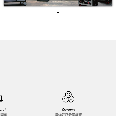
elp?
Reviews
見問題
購物好評分享總覽