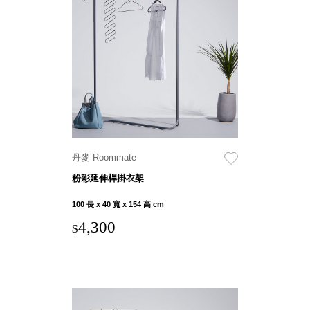
盒
PB 筆
盒
SCB
療癒收
納小物
KDF
資料
夾．箱
丹麥 Roommate
oneu
粉彩延伸桿掛衣架
桌上
3C收
100 長 x 40 寬 x 154 高 cm
納
4,300
$
OA 辦
公資料
樹德櫃
MC 手
機櫃