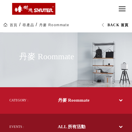
CT 專業重
間質感
SEE
Babbuza
MORE
型工具車
網美級
MILESTONE 樹
Dreamfactory|樹
德歷程
SCT-H不鏽
貨櫃屋
德收納學旅工場
鋼工具車
收納！
首頁
尋產品
丹麥 Roommate
BACK 首頁
SWM-5不
居家收
NEWSPAPER 報紙
丹
鏽鋼工作
納布置
MEDIA PRESS 多
麥
Roommate
桌
必備
媒體
｜
HK 掛板配
世
MAGAZINE 雜誌
丹麥 Roommate
界
件．洞洞
SOCIAL CARE 公
收
板配件
納
益
盡
超
HB 耐衝擊
AWARDS 獲獎榮耀
在
級
樹
分類置物
玩
MILESTONE 逐夢
德
家
整理盒
腳步
MS-HB 快
取車
丹麥 Roommate
CATEGORY :
打
FO 掀開式
造
快取零物
CUSTOMIZED 樹
你
德客製
件分類盒
的
ALL 所有活動
EVENTS :
MS-FO 快
樂