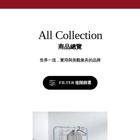
取分類車
高
客製化服務
RFO 快取
小
企業採購&聯名合作
旋轉架
角
RC 工業效
落
All Collection
率架．工
作站
商品總覽
WS 工作站
TM 模具存
商
世界一流，實用與美觀兼具的品牌
辦
放架
空
TW 刀具存
間
再
放
造
FILTER 進階篩選
HDC 專業
高荷重型
工具櫃
想擁
ESD 抗靜
有風
電零件櫃
格店
運送組裝
家的
費用
陳列
品味