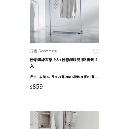
就靠
這展
Household
示架
居家生活
檔案
管
理，
斜取式收納
辦公
整理箱
丹麥 Roommate
室讓
MHB
粉彩鐵線衣架 9入+粉彩鐵線雙用S掛鉤 4
工作
收納桶RB
入
效率
收纳整理箱
激升
KD
尺寸：衣架-42 長 x 21寬 cm/ S掛鉤-9 長x 5寬 cm 重量：衣架-單支120g 內容物：衣架為單一色3組(9支入)，S掛鉤為單一色4支入，無混合顏色購買選項
小空
收納整理
859
$
間大
櫃．抽屜櫃
置
MB
物！
收纳整理盒
個人
DB
櫃機
玩具收纳整
能兼
理組CB