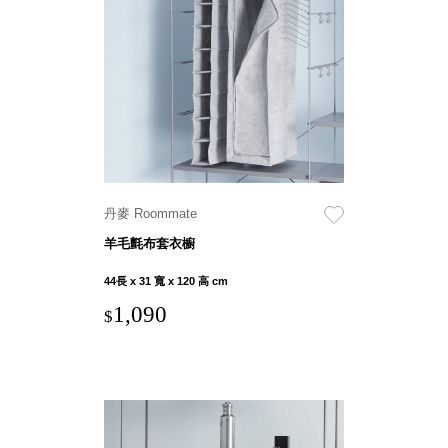
衣架
能工
推車
作
收纳整理分
桌，
類盒FO
夢想
收納整理糖
的起
果盒MD
點
折疊桌FT
工作
BB質感收
室必
納盒
丹麥 Roommate
備，
綠時尚聯名
移動
羊毛氈布套衣櫥
小物
式工
手提袋&手
44長 x 31 寬 x 120 高 cm
具收
提籃系列LV
1,090
納
$
HF 摺疊購
物車
樹德聯
名企劃
｜ 跨界
Office