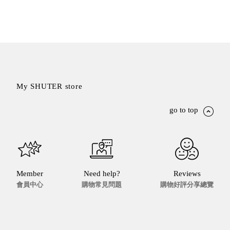
盒
HB 桌
上文具
盒
CS系
列
DCGH
My SHUTER store
防潮箱
DT 靜
go to top
謐極致
的桌上
收納
SFC密
碼鎖櫃
Member
Need help?
Reviews
UC桌
會員中心
購物常見問題
購物好評分享總覽
邊收納
櫃
升降桌
系列