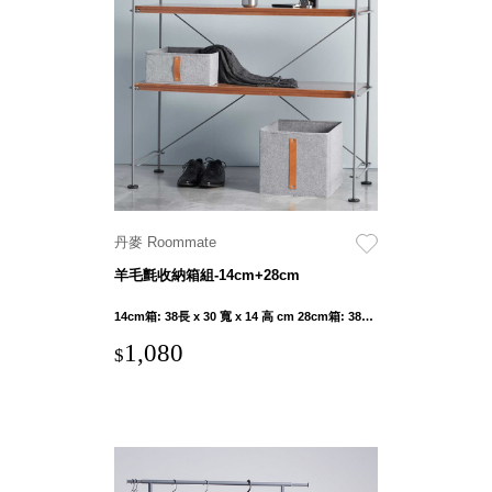
聯名重
辦公
磅登場
文具
樹德收納
A9 小
X
幫手零
Kingson
件分類
Artworks
箱
字體設計
DD 桌
個性風
上型文
丹麥 Roommate
樹德收納
件櫃
X
羊毛氈收納箱組-14cm+28cm
DDH
WODEN
桌上型
14cm箱: 38長 x 30 寬 x 14 高 cm 28cm箱: 38長 x 30 寬 x 28 高 cm
更添生活
橫式文
1,080
氛圍
$
件櫃
OA 文
件桌上
分類架
OF 文
件隨身