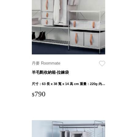
具風
收纳整理箱
格特
HA
色
折疊式收納
整理箱．籃
FB
登高椅設計
打
椅CH
造
資源回收桶
夢
想
HB
秘
丹麥 Roommate
密
收纳整理手
基
羊毛氈收納箱-拉鍊袋
提盒TB
地 !
車
收纳整理玲
尺寸：63 長 x 38 寬 x 14 高 cm 重量：220g 內容物：拉鍊收納袋
庫
瓏盒PC
變
790
$
身
分格收納整
成
工
理盒（小集
作
盒）SO
空
間
收纳整理加
購配件
樹德小物
多功