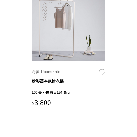
DU 密
碼鎖資
料鐵櫃
FC 密
碼置物
櫃
SH 文
件車．
小櫃
SH 展
丹麥 Roommate
示架．
粉彩基本款掛衣架
書架
SB 方
100 長 x 40 寬 x 154 高 cm
塊盒
3,800
$
SC收
纳整理
櫃．鞋
櫃
L連環