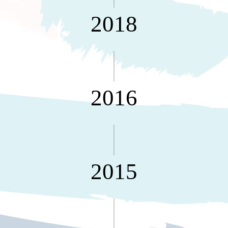
MILESTONE 逐夢腳步
就靠
2018
這展
Household
示架
居家生活
檔案
管
理，
斜取式收納
辦公
整理箱
2016
室讓
MHB
工作
收納桶RB
效率
收纳整理箱
激升
KD
小空
收納整理
間大
櫃．抽屜櫃
2015
置
MB
物！
收纳整理盒
個人
DB
櫃機
玩具收纳整
能兼
理組CB