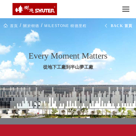
CT 專業重
間質感
SEE
Babbuza
MORE
型工具車
網美級
MILESTONE 樹
Dreamfactory|樹
德歷程
SCT-H不鏽
貨櫃屋
德收納學旅工場
SHUTER
鋼工具車
收納！
Milestone
首頁
關於樹德
MILESTONE 樹德里程
BACK 首頁
里
SWM-5不
居家收
NEWSPAPER 報紙
程
鏽鋼工作
納布置
碑
MEDIA PRESS 多
桌
必備
媒體
HK 掛板配
Every Moment Matters
MAGAZINE 雜誌
件．洞洞
SOCIAL CARE 公
板配件
從地下工廠到半山夢工廠
益
超
HB 耐衝擊
AWARDS 獲獎榮耀
級
分類置物
玩
MILESTONE 逐夢
家
整理盒
腳步
MS-HB 快
取車
打
FO 掀開式
造
快取零物
CUSTOMIZED 樹
你
德客製
件分類盒
的
MS-FO 快
樂