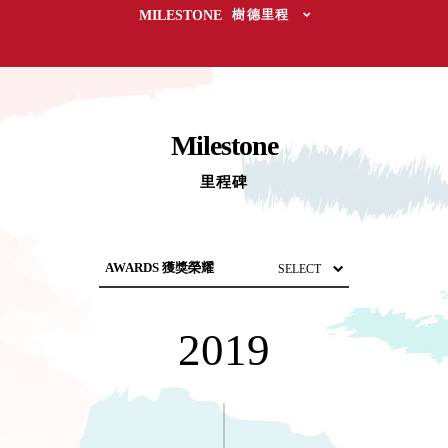
取分類車
MILESTONE
樹德里程
高
客製化服務
RFO 快取
小
企業採購&聯名合作
旋轉架
角
RC 工業效
落
率架．工
作站
Milestone
WS 工作站
TM 模具存
里程碑
商
辦
放架
空
TW 刀具存
間
再
放
造
HDC 專業
高荷重型
NEWSPAPER 報紙
工具櫃
想擁
MEDIA PRESS 多媒體
2019
ESD 抗靜
有風
MAGAZINE 雜誌
電零件櫃
格店
SOCIAL CARE 公益
運送組裝
家的
費用
陳列
AWARDS 獲獎榮耀
品味