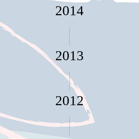
具風
收纳整理箱
2014
格特
HA
色
折疊式收納
整理箱．籃
FB
登高椅設計
打
椅CH
造
2013
資源回收桶
夢
想
HB
秘
密
收纳整理手
基
提盒TB
地 !
車
收纳整理玲
庫
瓏盒PC
變
2012
身
分格收納整
成
工
理盒（小集
作
盒）SO
空
間
收纳整理加
購配件
樹德小物
多功