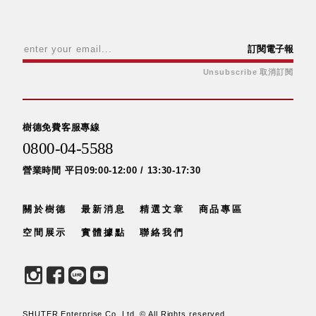
盒
PB 筆
訂閱電子報
盒
SCB
Unsubscribe 取消訂閱
療癒收
納小物
KDF
樹德免費客服專線
資料
0800-04-5588
夾．箱
oneu
營業時間 平日09:00-12:00 / 13:30-17:30
桌上
3C收
關於樹德
最新消息
精選文章
商品專區
納
空間展示
實體據點
聯絡我們
OA 辦
公資料
樹德櫃
MC 手
機櫃
SHUTER Enterprise Co. Ltd. © All Rights reserved.