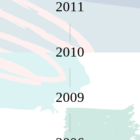
2011
衣架
能工
推車
作
收纳整理分
桌，
類盒FO
夢想
收納整理糖
的起
果盒MD
點
2010
折疊桌FT
工作
BB質感收
室必
納盒
備，
綠時尚聯名
移動
小物
式工
手提袋&手
具收
2009
提籃系列LV
納
HF 摺疊購
物車
樹德聯
名企劃
｜ 跨界
Office