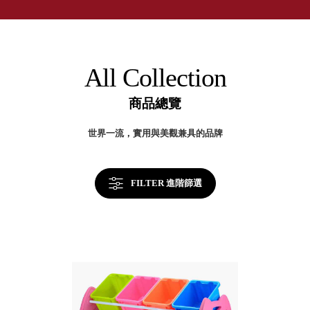
取分類車
50
高
客製化服務
年
RFO 快取
台
小
企業採購&聯名合作
灣
旋轉架
角
製
RC 工業效
收
落
All Collection
納
率架．工
美
作站
學
商品總覽
WS 工作站
TM 模具存
商
世界一流，實用與美觀兼具的品牌
辦
放架
空
TW 刀具存
間
再
放
造
FILTER 進階篩選
HDC 專業
高荷重型
工具櫃
想擁
ESD 抗靜
有風
電零件櫃
格店
運送組裝
家的
費用
陳列
品味