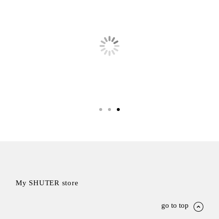
聯名重
辦公
磅登場
文具
樹德收納
A9 小
X
幫手零
Kingson
件分類
Artworks
箱
字體設計
DD 桌
個性風
上型文
樹德收納
件櫃
X
DDH
WODEN
桌上型
更添生活
橫式文
氛圍
件櫃
OA 文
My SHUTER store
件桌上
分類架
go to top
OF 文
件隨身