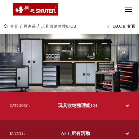
CT 專業重
間質感
SEE
Babbuza
MORE
型工具車
網美級
MILESTONE 樹
Dreamfactory|樹
德歷程
SCT-H不鏽
貨櫃屋
德收納學旅工場
鋼工具車
收納！
首頁
尋產品
玩具收纳整理組CB
BACK 首頁
SWM-5不
居家收
NEWSPAPER 報紙
玩
鏽鋼工作
納布置
MEDIA PRESS 多
具
收
桌
必備
媒體
纳
HK 掛板配
整
MAGAZINE 雜誌
理
件．洞洞
SOCIAL CARE 公
組
板配件
CB
益
|livinbox
超
HB 耐衝擊
AWARDS 獲獎榮耀
居
級
家
分類置物
玩
MILESTONE 逐夢
收
家
整理盒
納|
腳步
樹
MS-HB 快
德
取車
玩具收纳整理組CB
企
CATEGORY :
打
業-
FO 掀開式
熱
造
銷
快取零物
CUSTOMIZED 樹
你
70
德客製
件分類盒
多
的
ALL 所有活動
國
EVENTS :
MS-FO 快
樂
的