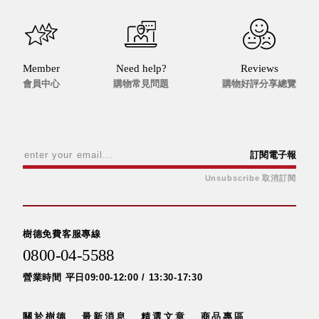
盒
PB 筆
盒
SCB
Member
Need help?
Reviews
會員中心
購物常見問題
購物好評分享總覽
療癒收
納小物
KDF
資料
夾．箱
訂閱電子報
oneu
Unsubscribe 取消訂閱
桌上
3C收
納
樹德免費客服專線
OA 辦
0800-04-5588
公資料
樹德櫃
營業時間 平日09:00-12:00 / 13:30-17:30
MC 手
機櫃
關於樹德
最新消息
精選文章
商品專區