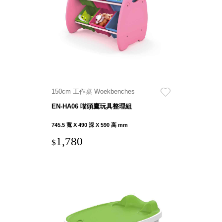
具風
收纳整理箱
格特
HA
色
折疊式收納
整理箱．籃
FB
登高椅設計
打
椅CH
造
資源回收桶
夢
150cm 工作桌 Woekbenches
想
HB
秘
EN-HA06 喵頭鷹玩具整理組
密
收纳整理手
基
提盒TB
地 !
745.5 寬 X 490 深 X 590 高 mm
車
收纳整理玲
庫
1,780
$
瓏盒PC
變
身
分格收納整
成
工
理盒（小集
作
盒）SO
空
間
收纳整理加
購配件
樹德小物
多功