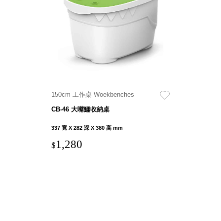
衣架
能工
推車
作
收纳整理分
桌，
類盒FO
夢想
收納整理糖
的起
果盒MD
點
折疊桌FT
工作
BB質感收
室必
150cm 工作桌 Woekbenches
納盒
備，
CB-46 大嘴鱷收納桌
綠時尚聯名
移動
小物
337 寬 X 282 深 X 380 高 mm
式工
手提袋&手
具收
1,280
$
提籃系列LV
納
HF 摺疊購
物車
樹德聯
名企劃
｜ 跨界
Office