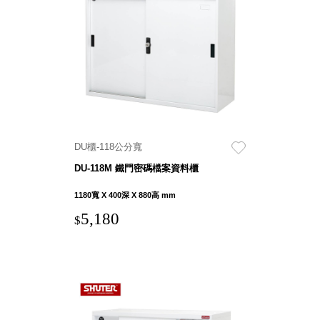
盒
PB 筆
盒
SCB
療癒收
納小物
KDF
資料
DU櫃-118公分寬
夾．箱
DU-118M 鐵門密碼檔案資料櫃
oneu
桌上
1180寬 X 400深 X 880高 mm
3C收
5,180
$
納
OA 辦
公資料
樹德櫃
MC 手
機櫃