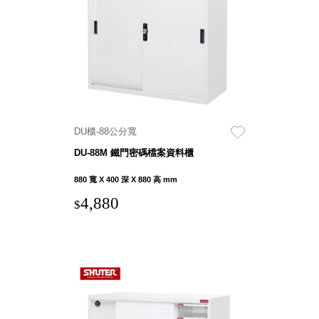
具風
收纳整理箱
格特
HA
色
折疊式收納
整理箱．籃
FB
登高椅設計
打
椅CH
造
資源回收桶
夢
DU櫃-88公分寬
想
HB
秘
DU-88M 鐵門密碼檔案資料櫃
密
收纳整理手
基
提盒TB
地 !
880 寬 X 400 深 X 880 高 mm
車
收纳整理玲
庫
4,880
$
瓏盒PC
變
身
分格收納整
成
工
理盒（小集
作
盒）SO
空
間
收纳整理加
購配件
樹德小物
多功