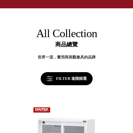
取分類車
第
高
客製化服務
一
RFO 快取
品
小
企業採購&聯名合作
牌
旋轉架
角
收
RC 工業效
納|
落
All Collection
官
率架．工
方
作站
網
商品總覽
站
WS 工作站
及
網
TM 模具存
商
世界一流，實用與美觀兼具的品牌
路
辦
放架
旗
空
艦
TW 刀具存
間
店
再
放
造
FILTER 進階篩選
HDC 專業
高荷重型
工具櫃
想擁
ESD 抗靜
有風
電零件櫃
格店
運送組裝
家的
費用
陳列
品味