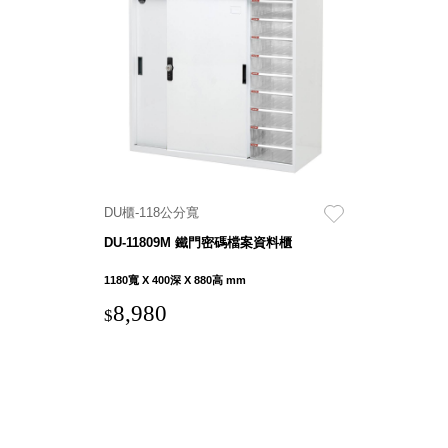
DU 密
碼鎖資
料鐵櫃
FC 密
碼置物
櫃
SH 文
件車．
小櫃
DU櫃-118公分寬
SH 展
DU-11809M 鐵門密碼檔案資料櫃
示架．
書架
1180寬 X 400深 X 880高 mm
SB 方
8,980
$
塊盒
SC收
纳整理
櫃．鞋
櫃
L連環