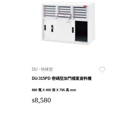
SB鈕
扣格盒
DU-2S
雙開拉
門櫃層
架
DU - 特殊型
Select 生活
選物
DU-315PD 密碼型加門檔案資料櫃
880 寬 X 400 深 X 795 高 mm
英國 W10
8,580
$
日本 BISQUE
斯洛維尼亞
EQUA
日本 Hacoa
台灣 SN°OVAE