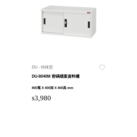
盒
HB 桌
上文具
盒
CS系
列
DCGH
防潮箱
DT 靜
DU - 特殊型
謐極致
DU-8040M 密碼檔案資料櫃
的桌上
收納
800寬 X 400深 X 400高 mm
SFC密
3,980
$
碼鎖櫃
UC桌
邊收納
櫃
升降桌
系列