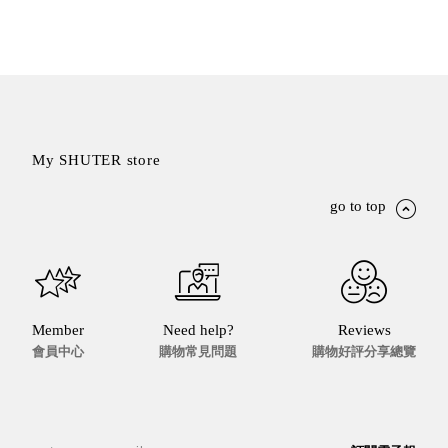
斯洛維尼亞
Rogaska
美國 July Nine
台灣
Techshower
西班牙
CRISTALINAS
My SHUTER store
台灣 Lilla Fe
德國
go to top
RIZENHOFF
台灣 檜木居
Cypress House
瑞典 Vakinme
澳洲 Koala
Member
Need help?
Reviews
Eco
會員中心
購物常見問題
購物好評分享總覽
瑞典 Sagaform
德國 Donkey
Products
瑞典 BOSIGN