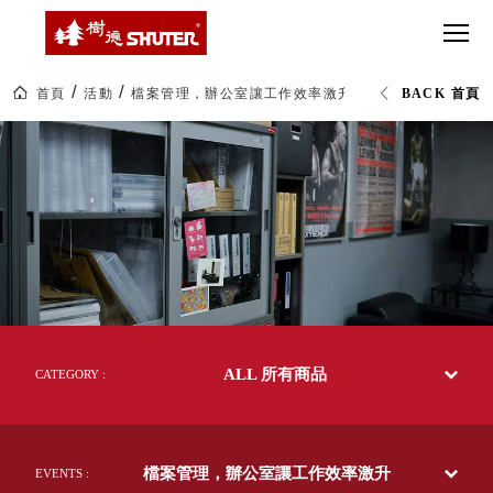
CT 專業重
間質感
SEE
Babbuza
MORE
型工具車
網美級
MILESTONE 樹
Dreamfactory|樹
德歷程
SCT-H不鏽
貨櫃屋
德收納學旅工場
鋼工具車
收納！
首頁
活動
檔案管理，辦公室讓工作效率激升
BACK 首頁
SWM-5不
居家收
NEWSPAPER 報紙
檔
鏽鋼工作
納布置
MEDIA PRESS 多
案
管
桌
必備
媒體
理，
HK 掛板配
辦
MAGAZINE 雜誌
公
件．洞洞
SOCIAL CARE 公
室
板配件
讓
益
工
超
HB 耐衝擊
AWARDS 獲獎榮耀
作
級
效
分類置物
玩
MILESTONE 逐夢
率
家
整理盒
激
腳步
升|
MS-HB 快
樹
取車
ALL 所有商品
德
CATEGORY :
打
SHUTER
FO 掀開式
台
造
灣
快取零物
CUSTOMIZED 樹
你
50
德客製
件分類盒
年
的
檔案管理，辦公室讓工作效率激升
收
EVENTS :
MS-FO 快
樂
納