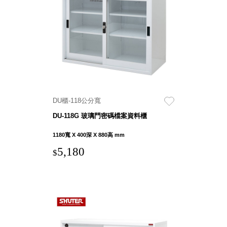
聯名重
辦公
磅登場
文具
樹德收納
A9 小
X
幫手零
Kingson
件分類
Artworks
箱
字體設計
DD 桌
DU櫃-118公分寬
個性風
上型文
樹德收納
DU-118G 玻璃門密碼檔案資料櫃
件櫃
X
DDH
1180寬 X 400深 X 880高 mm
WODEN
桌上型
5,180
更添生活
$
橫式文
氛圍
件櫃
OA 文
件桌上
分類架
OF 文
件隨身