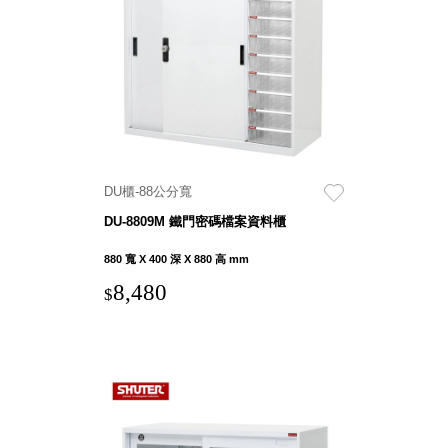
衣架
能工
推車
作
收纳整理分
桌，
類盒FO
夢想
收納整理糖
的起
果盒MD
點
折疊桌FT
工作
BB質感收
室必
DU櫃-88公分寬
納盒
備，
DU-8809M 鐵門密碼檔案資料櫃
綠時尚聯名
移動
小物
880 寬 X 400 深 X 880 高 mm
式工
手提袋&手
具收
8,480
$
提籃系列LV
納
HF 摺疊購
物車
樹德聯
名企劃
｜ 跨界
Office