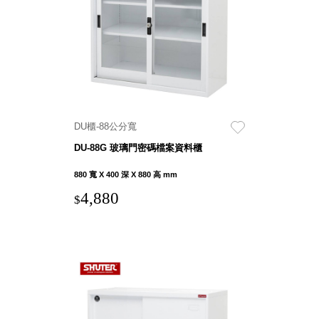
就靠
這展
Household
示架
居家生活
檔案
管
理，
斜取式收納
辦公
整理箱
DU櫃-88公分寬
室讓
MHB
DU-88G 玻璃門密碼檔案資料櫃
工作
收納桶RB
效率
收纳整理箱
880 寬 X 400 深 X 880 高 mm
激升
KD
4,880
$
小空
收納整理
間大
櫃．抽屜櫃
置
MB
物！
收纳整理盒
個人
DB
櫃機
玩具收纳整
能兼
理組CB