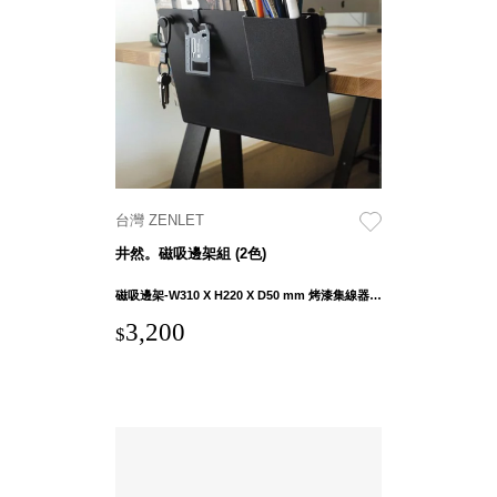
聯名重
辦公
磅登場
文具
樹德收納
A9 小
X
幫手零
Kingson
件分類
Artworks
箱
字體設計
DD 桌
台灣 ZENLET
個性風
上型文
樹德收納
井然。磁吸邊架組 (2色)
件櫃
X
DDH
磁吸邊架-W310 X H220 X D50 mm 烤漆集線器-?35 X H13.8 mm 萬用掛勾-W12 X H17 x D27.8 mm 萬用收納盒-W9O X H95 X D37 MM 萬用配件-?19 X H20.1 mm
WODEN
桌上型
3,200
更添生活
$
橫式文
氛圍
件櫃
OA 文
件桌上
分類架
OF 文
件隨身