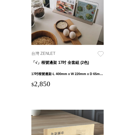
就靠
這展
Household
示架
居家生活
檔案
管
理，
斜取式收納
辦公
整理箱
台灣 ZENLET
室讓
MHB
「√」根號邊架 17吋 全套組 (2色)
工作
收納桶RB
效率
收纳整理箱
17吋根號邊架-L 400mm x W 220mm x D 65mm 萬用掛勾-L 12mm x W 27.8mm x D 17mm 磁吸集線器-H13.8mm x Ø35
激升
KD
2,850
$
小空
收納整理
間大
櫃．抽屜櫃
置
MB
物！
收纳整理盒
個人
DB
櫃機
玩具收纳整
能兼
理組CB