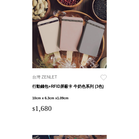
SB鈕
扣格盒
DU-2S
雙開拉
門櫃層
架
Select 生活
台灣 ZENLET
選物
行動錢包+RFID屏蔽卡 牛奶色系列 (3色)
英國 W10
10cm x 6.3cm x1.09cm
日本 BISQUE
1,680
$
斯洛維尼亞
EQUA
日本 Hacoa
台灣 SN°OVAE