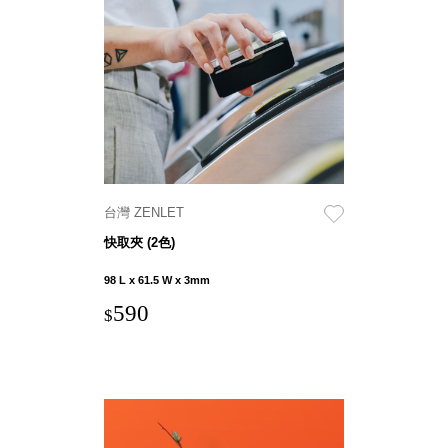
DU 密
碼鎖資
料鐵櫃
FC 密
碼置物
櫃
SH 文
件車．
小櫃
台灣 ZENLET
SH 展
快取夾 (2色)
示架．
書架
98 L x 61.5 W x 3mm
SB 方
590
$
塊盒
SC收
纳整理
櫃．鞋
櫃
L連環