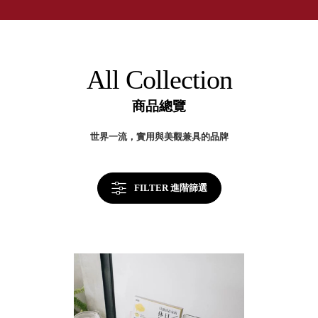
取分類車
高
客製化服務
RFO 快取
小
企業採購&聯名合作
旋轉架
角
RC 工業效
落
All Collection
率架．工
作站
商品總覽
WS 工作站
TM 模具存
商
世界一流，實用與美觀兼具的品牌
辦
放架
空
TW 刀具存
間
再
放
造
FILTER 進階篩選
HDC 專業
高荷重型
工具櫃
想擁
ESD 抗靜
有風
電零件櫃
格店
運送組裝
家的
費用
陳列
品味