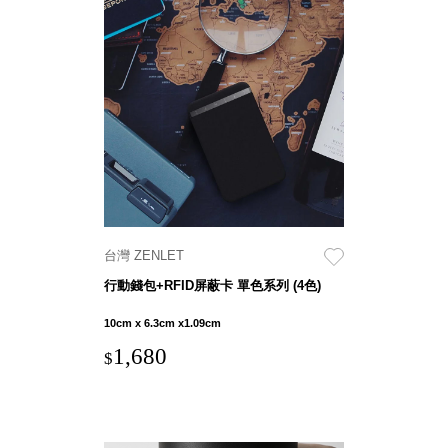
斯洛維尼亞
Rogaska
美國 July Nine
台灣
Techshower
西班牙
CRISTALINAS
台灣 Lilla Fe
德國
RIZENHOFF
台灣 檜木居
台灣 ZENLET
Cypress House
行動錢包+RFID屏蔽卡 單色系列 (4色)
瑞典 Vakinme
澳洲 Koala
10cm x 6.3cm x1.09cm
Eco
1,680
$
瑞典 Sagaform
德國 Donkey
Products
瑞典 BOSIGN