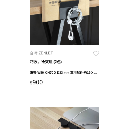
具風
收纳整理箱
格特
HA
色
折疊式收納
整理箱．籃
FB
登高椅設計
打
椅CH
造
資源回收桶
夢
台灣 ZENLET
想
HB
秘
巧收。邊夾組 (2色)
密
收纳整理手
基
提盒TB
地 !
邊夾-W80 X H70 X D33 mm 萬用配件-W19 X H20.1 mm
車
收纳整理玲
庫
900
$
瓏盒PC
變
身
分格收納整
成
工
理盒（小集
作
盒）SO
空
間
收纳整理加
購配件
樹德小物
多功