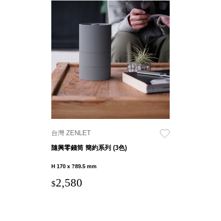
Storage 世界
收納
法國 Stacksto
丹麥
Roommate
日本 Yamato
japan
台灣 ZENLET
日本
LIBERALISTA
隨興零錢筒 簡約系列 (3色)
美國 Mordeco
H 170 x ?89.5 mm
美國 CAMINO
2,580
台灣 好物良品
$
台灣 奇鈺家居
CHYI YUH
台灣 日需百備