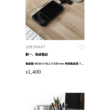
衣架
能工
推車
作
收纳整理分
桌，
類盒FO
夢想
收納整理糖
的起
果盒MD
點
折疊桌FT
工作
BB質感收
室必
台灣 ZENLET
納盒
備，
劃一。集線盤組
綠時尚聯名
移動
小物
集線盤-W150 X H2.2 X D28 mm 烤漆集線器-?35 X H13.8 mm 萬用配件-?19 X H20.1 mm
式工
手提袋&手
具收
1,400
$
提籃系列LV
納
HF 摺疊購
物車
樹德聯
名企劃
｜ 跨界
Office