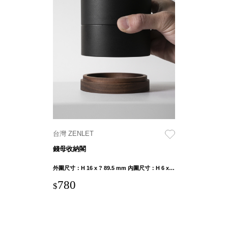
Stockholm
台灣 點睛設計
DOT DESIGN
台灣 Xcellent
日本 HARIO
台灣 Verde
台灣 Lisscode
泰國
Chabatree
台灣 初芳宇
台灣 Love
台灣 ZENLET
Dear
錢母收納閣
台灣 只有蕨
台灣 Elevon 準
外圍尺寸：H 16 x ? 89.5 mm 內圍尺寸：H 6 x ? 45 mm 重量：66g
好拔
780
$
JADE DROP
美膚傘
ROKA