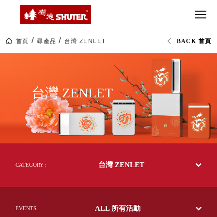
CT 專業重
間質感
SEE
Babbuza
MORE
型工具車
網美級
MILESTONE 樹
Dreamfactory|樹
德歷程
SCT-H不鏽
貨櫃屋
德收納學旅工場
鋼工具車
收納！
首頁
尋產品
台灣 ZENLET
BACK 首頁
SWM-5不
居家收
NEWSPAPER 報紙
台
鏽鋼工作
納布置
MEDIA PRESS 多
灣
ZENLET
桌
必備
媒體
｜
HK 掛板配
世
MAGAZINE 雜誌
台灣 ZENLET
界
件．洞洞
SOCIAL CARE 公
收
板配件
納
益
超
HB 耐衝擊
AWARDS 獲獎榮耀
級
分類置物
玩
MILESTONE 逐夢
家
整理盒
腳步
MS-HB 快
取車
台灣 ZENLET
CATEGORY :
打
FO 掀開式
造
快取零物
CUSTOMIZED 樹
你
德客製
件分類盒
的
ALL 所有活動
EVENTS :
MS-FO 快
樂