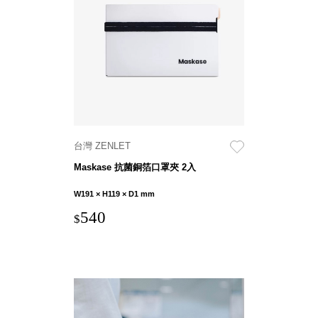
盒
PB 筆
盒
SCB
療癒收
納小物
KDF
資料
台灣 ZENLET
夾．箱
Maskase 抗菌銅箔口罩夾 2入
oneu
桌上
W191 × H119 × D1 mm
3C收
540
$
納
OA 辦
公資料
樹德櫃
MC 手
機櫃