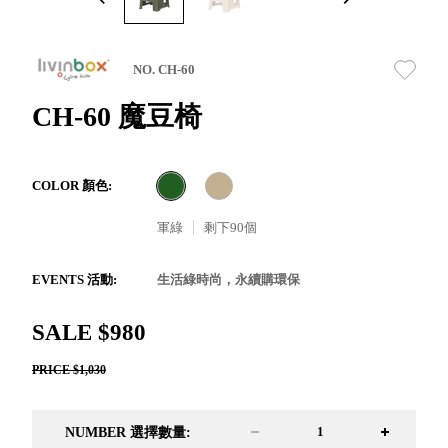
取分類車
高
客製化服務
RFO 快取
小
企業採購&聯名合作
旋轉架
角
NO. CH-60
RC 工業效
落
率架．工
CH-60 魔豆椅
作站
WS 工作站
TM 模具存
商
COLOR 顏色:
辦
放架
空
TW 刀具存
軍綠
剩下
90
個
間
再
放
造
HDC 專業
EVENTS 活動:
生活綠時尚，永續購環保
高荷重型
工具櫃
想擁
SALE $980
ESD 抗靜
有風
電零件櫃
格店
PRICE $1,030
運送組裝
家的
費用
陳列
NUMBER 選擇數量:
品味