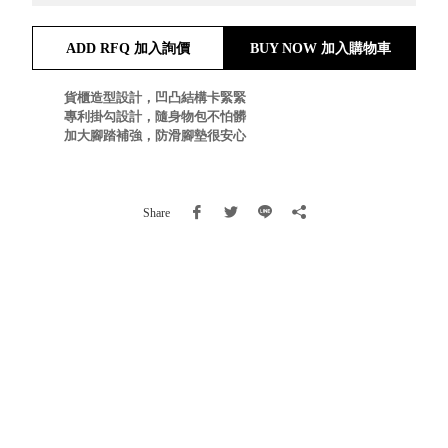
就靠
這展
ADD RFQ 加入詢價
BUY NOW 加入購物車
Household
示架
居家生活
檔案
貨櫃造型設計，凹凸結構卡緊緊
管
專利掛勾設計，隨身物包不怕髒
加大腳踏補強，防滑腳墊很安心
理，
斜取式收納
辦公
整理箱
室讓
MHB
工作
Share
收納桶RB
效率
收纳整理箱
激升
KD
小空
收納整理
間大
櫃．抽屜櫃
置
MB
物！
收纳整理盒
個人
DB
櫃機
玩具收纳整
能兼
理組CB