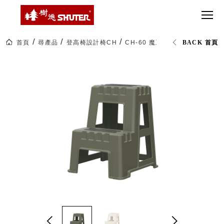
CT 專業重
間質感
SEE
Babbuza
MORE
型工具車
網美級
MILESTONE 樹
Dreamfactory|樹
德歷程
SCT-H不鏽
貨櫃屋
德收納學旅工場
鋼工具車
收納！
首頁
尋產品
登高椅設計椅CH
CH-60 魔豆椅
BACK 首頁
SWM-5不
居家收
NEWSPAPER 報紙
鏽鋼工作
納布置
MEDIA PRESS 多
桌
必備
媒體
HK 掛板配
MAGAZINE 雜誌
件．洞洞
SOCIAL CARE 公
板配件
益
超
HB 耐衝擊
AWARDS 獲獎榮耀
級
分類置物
玩
MILESTONE 逐夢
家
整理盒
腳步
MS-HB 快
取車
打
FO 掀開式
造
快取零物
CUSTOMIZED 樹
你
德客製
件分類盒
的
MS-FO 快
樂