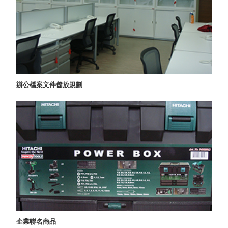
盒
HB 桌
上文具
盒
CS系
列
DCGH
辦公檔案文件儲放規劃
防潮箱
DT 靜
謐極致
的桌上
收納
SFC密
碼鎖櫃
UC桌
邊收納
櫃
升降桌
企業聯名商品
系列