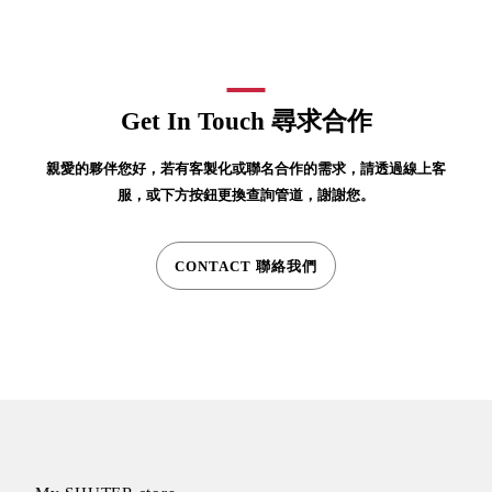
SB鈕
扣格盒
DU-2S
雙開拉
Get In Touch 尋求合作
門櫃層
架
親愛的夥伴您好，若有客製化或聯名合作的需求，請透過線上客
服，或下方按鈕更換查詢管道，謝謝您。
Select 生活
CONTACT 聯絡我們
選物
英國 W10
日本 BISQUE
斯洛維尼亞
EQUA
日本 Hacoa
台灣 SN°OVAE