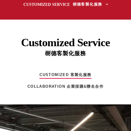
取分類車
CUSTOMIZED SERVICE
樹德客製化服務
高
客製化服務
RFO 快取
小
企業採購&聯名合作
旋轉架
角
RC 工業效
落
率架．工
作站
Customized Service
WS 工作站
TM 模具存
樹德客製化服務
商
辦
放架
空
TW 刀具存
間
再
放
CUSTOMIZED 客製化服務
造
HDC 專業
COLLABORATION 企業採購&聯名合作
高荷重型
工具櫃
想擁
ESD 抗靜
有風
電零件櫃
格店
運送組裝
家的
費用
陳列
品味