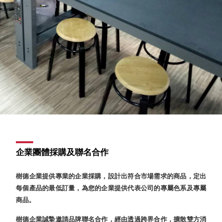
盒
PB 筆
盒
SCB
療癒收
納小物
KDF
資料
夾．箱
oneu
桌上
3C收
企業團體採購及聯名合作
納
OA 辦
樹德企業提供專業的企業採購，設計出符合市場需求的商品，定出
公資料
每個產品的最低訂量，為您的企業提供代表公司的專屬色系及專屬
樹德櫃
商品。
MC 手
機櫃
樹德企業誠摯邀請品牌聯名合作，經由透過跨界合作，擴散雙方消