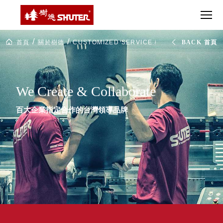
CT 專業重
間質感
SEE
Babbuza
MORE
型工具車
網美級
MILESTONE 樹
Dreamfactory|樹
德歷程
SCT-H不鏽
貨櫃屋
德收納學旅工場
SHUTER
鋼工具車
收納！
Customized
首頁
關於樹德
CUSTOMIZED SERVICE 樹德客製化服務
BACK 首頁
Service
SWM-5不
居家收
NEWSPAPER 報紙
樹
鏽鋼工作
納布置
德
MEDIA PRESS 多
客
桌
必備
媒體
製
HK 掛板配
化
We Create & Collaborate
MAGAZINE 雜誌
服
件．洞洞
SOCIAL CARE 公
務
板配件
百大企業指定合作的台灣領導品牌
益
超
HB 耐衝擊
AWARDS 獲獎榮耀
級
分類置物
玩
MILESTONE 逐夢
家
整理盒
腳步
MS-HB 快
取車
打
FO 掀開式
造
快取零物
CUSTOMIZED 樹
你
德客製
件分類盒
的
MS-FO 快
樂