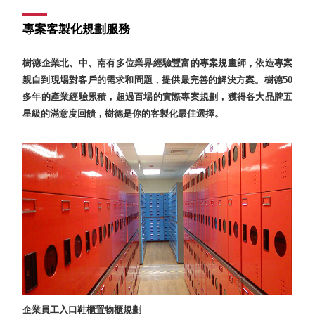
具風
收纳整理箱
格特
HA
專案客製化規劃服務
色
折疊式收納
整理箱．籃
樹德企業北、中、南有多位業界經驗豐富的專案規畫師，依造專案
FB
親自到現場對客戶的需求和問題，提供最完善的解決方案。樹德50
登高椅設計
多年的產業經驗累積，超過百場的實際專案規劃，獲得各大品牌五
打
椅CH
造
星級的滿意度回饋，樹德是你的客製化最佳選擇。
資源回收桶
夢
想
HB
秘
密
收纳整理手
基
提盒TB
地 !
車
收纳整理玲
庫
瓏盒PC
變
身
分格收納整
成
工
理盒（小集
作
盒）SO
空
間
收纳整理加
購配件
樹德小物
企業員工入口鞋櫃置物櫃規劃
多功