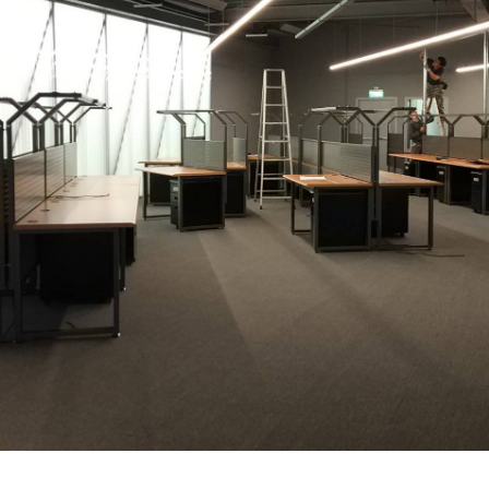
就靠
這展
Household
示架
居家生活
檔案
管
理，
斜取式收納
辦公
整理箱
室讓
MHB
工作
收納桶RB
效率
收纳整理箱
激升
KD
小空
收納整理
間大
櫃．抽屜櫃
置
MB
物！
收纳整理盒
個人
DB
櫃機
玩具收纳整
能兼
理組CB