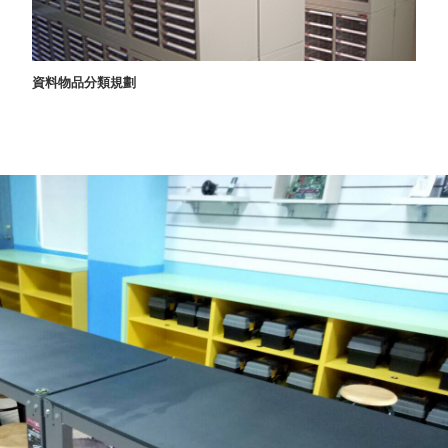
聯名重
辦公
磅登場
文具
樹德收納
資料物品分類規劃
A9 小
X
幫手零
Kingson
件分類
Artworks
箱
字體設計
DD 桌
個性風
上型文
樹德收納
件櫃
X
DDH
WODEN
桌上型
更添生活
橫式文
氛圍
件櫃
OA 文
件桌上
分類架
OF 文
件隨身