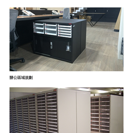
衣架
能工
推車
作
收纳整理分
桌，
類盒FO
夢想
收納整理糖
的起
果盒MD
點
折疊桌FT
工作
BB質感收
室必
納盒
備，
綠時尚聯名
移動
小物
辦公區域規劃
式工
手提袋&手
具收
提籃系列LV
納
HF 摺疊購
物車
樹德聯
名企劃
｜ 跨界
Office