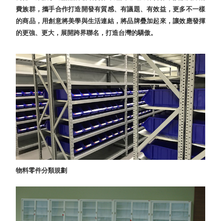
DU 密
費族群，攜手合作打造開發有質感、有議題、有效益，更多不一樣
碼鎖資
的商品，用創意將美學與生活連結，將品牌疊加起來，讓效應發揮
料鐵櫃
的更強、更大，展開跨界聯名，打造台灣的驕傲。
FC 密
碼置物
櫃
SH 文
件車．
小櫃
SH 展
示架．
書架
SB 方
塊盒
SC收
物料零件分類規劃
纳整理
櫃．鞋
櫃
L連環