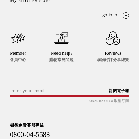
My SHUTER store
斯洛維尼亞
Rogaska
go to top
美國 July Nine
台灣
Techshower
西班牙
CRISTALINAS
Member
Need help?
Reviews
台灣 Lilla Fe
會員中心
購物常見問題
購物好評分享總覽
德國
RIZENHOFF
台灣 檜木居
Cypress House
訂閱電子報
瑞典 Vakinme
澳洲 Koala
Unsubscribe 取消訂閱
Eco
瑞典 Sagaform
德國 Donkey
樹德免費客服專線
Products
0800-04-5588
瑞典 BOSIGN