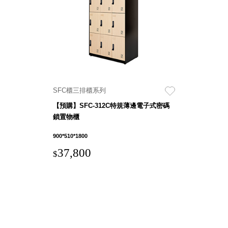
就靠
這展
Household
示架
居家生活
檔案
管
理，
斜取式收納
辦公
整理箱
SFC櫃三排櫃系列
室讓
MHB
【預購】SFC-312C特規薄邊電子式密碼
工作
收納桶RB
鎖置物櫃
效率
收纳整理箱
激升
KD
900*510*1800
小空
收納整理
37,800
$
間大
櫃．抽屜櫃
置
MB
物！
收纳整理盒
個人
DB
櫃機
玩具收纳整
能兼
理組CB