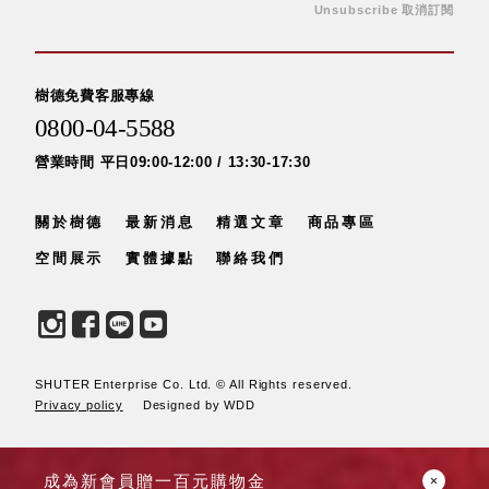
Unsubscribe 取消訂閱
衣架
能工
推車
作
收纳整理分
桌，
類盒FO
樹德免費客服專線
夢想
收納整理糖
0800-04-5588
的起
果盒MD
點
營業時間 平日09:00-12:00 / 13:30-17:30
折疊桌FT
工作
BB質感收
室必
關於樹德
最新消息
精選文章
商品專區
納盒
備，
綠時尚聯名
空間展示
實體據點
聯絡我們
移動
小物
式工
手提袋&手
具收
提籃系列LV
納
HF 摺疊購
物車
SHUTER Enterprise Co. Ltd. © All Rights reserved.
Privacy policy
Designed by WDD
樹德聯
名企劃
｜ 跨界
成為新會員贈一百元購物金
Office