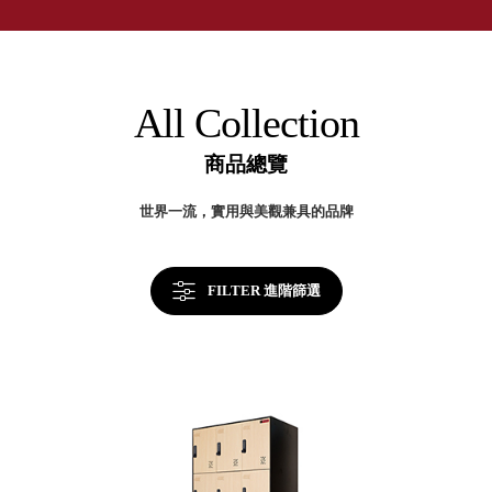
取分類車
製
高
客製化服務
收
RFO 快取
納
小
企業採購&聯名合作
美
旋轉架
角
學
RC 工業效
落
All Collection
率架．工
作站
商品總覽
WS 工作站
TM 模具存
商
世界一流，實用與美觀兼具的品牌
辦
放架
空
TW 刀具存
間
再
放
造
FILTER 進階篩選
HDC 專業
高荷重型
工具櫃
想擁
ESD 抗靜
有風
電零件櫃
格店
運送組裝
家的
費用
陳列
品味