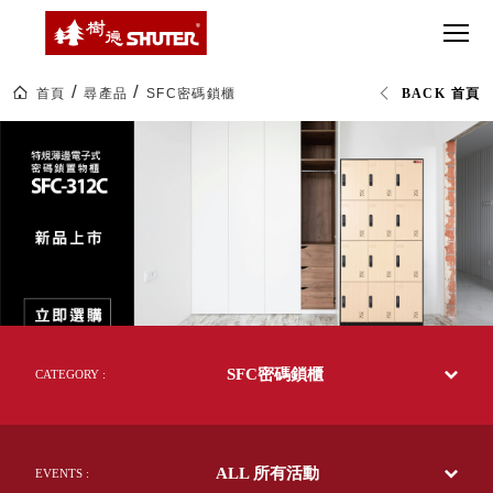
CT 專業重
間質感
SEE
Babbuza
MORE
型工具車
網美級
MILESTONE 樹
Dreamfactory|樹
德歷程
SCT-H不鏽
貨櫃屋
德收納學旅工場
鋼工具車
收納！
首頁
尋產品
SFC密碼鎖櫃
BACK 首頁
SWM-5不
居家收
NEWSPAPER 報紙
SFC
鏽鋼工作
納布置
MEDIA PRESS 多
密
碼
桌
必備
媒體
鎖
HK 掛板配
櫃|SHUTER
MAGAZINE 雜誌
辦
件．洞洞
SOCIAL CARE 公
公
板配件
文
益
具|
超
HB 耐衝擊
AWARDS 獲獎榮耀
樹
級
德
分類置物
玩
MILESTONE 逐夢
企
家
整理盒
業-
腳步
熱
MS-HB 快
銷
取車
SFC密碼鎖櫃
70
CATEGORY :
打
多
FO 掀開式
國
造
的
快取零物
CUSTOMIZED 樹
你
50
德客製
件分類盒
年
的
ALL 所有活動
台
EVENTS :
MS-FO 快
樂
灣