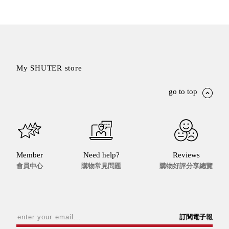
具風
收纳整理箱
格特
HA
色
折疊式收納
整理箱．籃
FB
登高椅設計
My SHUTER store
打
椅CH
造
資源回收桶
夢
go to top
想
HB
秘
密
收纳整理手
基
提盒TB
地 !
車
收纳整理玲
庫
瓏盒PC
變
Member
Need help?
Reviews
身
分格收納整
會員中心
購物常見問題
購物好評分享總覽
成
工
理盒（小集
作
盒）SO
空
間
收纳整理加
購配件
訂閱電子報
樹德小物
多功