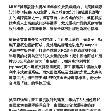
MUSE國際設計大獎2015年創立於美國紐約，由美國國際
設計獎項協會(IAA)主辦，為全球創意設計領域最具影響
力的國際獎項之一，擁有來自世界各國的設計、藝術和媒
體專業人士所組成的評審團隊，尤其重視作品的原創性和
設計概念，以前瞻未來、發掘全球設計繆思為核心指標。
樹德企業董事長吳宜叡指出，半山夢工廠以「光盒子」動
態工廠概念設計而成，最外層結構引進以色列Danpal®
系統中空板包覆，打造全球最大PC聚合物綠建材外牆，
半透明的材質為空間引入大量的光線；廠中拔地而起10層
樓30.8公尺高的巨大「生命樹」，採用奧地利雲杉
(spruce)實木建置支撐整座廠房。夢工廠建築主體融入專
利水冷式循環系統、雨水回收系統及太陽能光電三大綠色
建築工法，將申請美國LEED黃金級綠建築標章，要做全
台灣最「綠」的學旅工場。
吳宜叡強調，夢工廠從設計到建置共集結了5大洲超過10
個國家38個團隊跨界合作，由國際知名澳洲籍建築師
Brad Williamson攜手台灣大雋建築師事務所謝文通主持