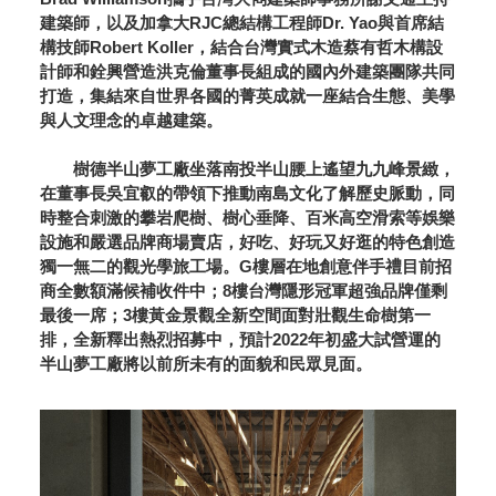
建築師，以及加拿大RJC總結構工程師Dr. Yao與首席結
構技師Robert Koller，結合台灣實式木造蔡有哲木構設
計師和銓興營造洪克倫董事長組成的國內外建築團隊共同
打造，集結來自世界各國的菁英成就一座結合生態、美學
與人文理念的卓越建築。
樹德半山夢工廠坐落南投半山腰上遙望九九峰景緻，
在董事長吳宜叡的帶領下推動南島文化了解歷史脈動，同
時整合刺激的攀岩爬樹、樹心垂降、百米高空滑索等娛樂
設施和嚴選品牌商場賣店，好吃、好玩又好逛的特色創造
獨一無二的觀光學旅工場。G樓層在地創意伴手禮目前招
商全數額滿候補收件中；8樓台灣隱形冠軍超強品牌僅剩
最後一席；3樓黃金景觀全新空間面對壯觀生命樹第一
排，全新釋出熱烈招募中，預計2022年初盛大試營運的
半山夢工廠將以前所未有的面貌和民眾見面。