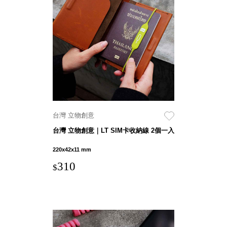
盒
PB 筆
盒
SCB
療癒收
納小物
KDF
資料
夾．箱
台灣 立物創意
oneu
台灣 立物創意｜LT SIM卡收納線 2個一入
桌上
3C收
220x42x11 mm
納
310
$
OA 辦
公資料
樹德櫃
MC 手
機櫃