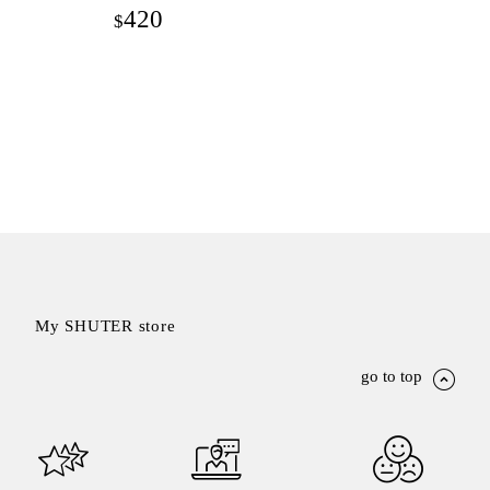
420
$
My SHUTER store
go to top