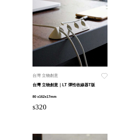
盒
HB 桌
上文具
盒
CS系
列
DCGH
防潮箱
DT 靜
謐極致
台灣 立物創意
的桌上
台灣 立物創意｜LT 彈性收線器T版
收納
SFC密
80 x162x17mm
碼鎖櫃
320
$
UC桌
邊收納
櫃
升降桌
系列