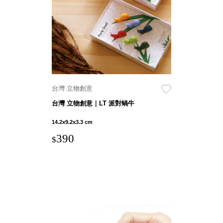
就靠
這展
Household
示架
居家生活
檔案
管
理，
斜取式收納
辦公
整理箱
台灣 立物創意
室讓
MHB
台灣 立物創意｜LT 派對蝸牛
工作
收納桶RB
效率
收纳整理箱
14.2x9.2x3.3 cm
激升
KD
390
$
小空
收納整理
間大
櫃．抽屜櫃
置
MB
物！
收纳整理盒
個人
DB
櫃機
玩具收纳整
能兼
理組CB