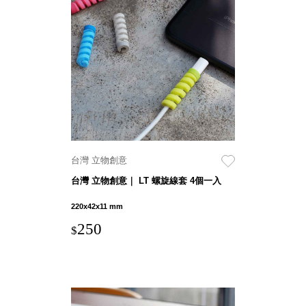
DU 密
碼鎖資
料鐵櫃
FC 密
碼置物
櫃
SH 文
件車．
小櫃
SH 展
台灣 立物創意
示架．
台灣 立物創意｜ LT 螺旋線套 4個一入
書架
SB 方
220x42x11 mm
塊盒
250
$
SC收
纳整理
櫃．鞋
櫃
L連環