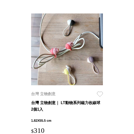
Storage 世界
收納
法國 Stacksto
丹麥
Roommate
日本 Yamato
japan
日本
LIBERALISTA
台灣 立物創意
美國 Mordeco
美國 CAMINO
台灣 立物創意｜ LT動物系列磁力收線球
2個1入
台灣 好物良品
台灣 奇鈺家居
1.82X55.5 cm
CHYI YUH
310
$
台灣 日需百備