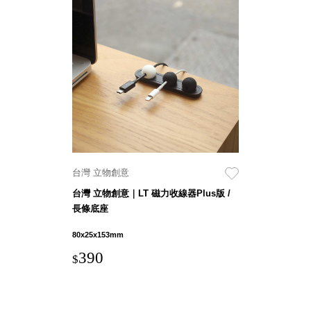
SB鈕
扣格盒
DU-2S
雙開拉
門櫃層
架
Select 生活
台灣 立物創意
選物
台灣 立物創意｜LT 磁力收線器Plus版 /
長條底座
英國 W10
日本 BISQUE
80x25x153mm
斯洛維尼亞
390
$
EQUA
日本 Hacoa
台灣 SN°OVAE