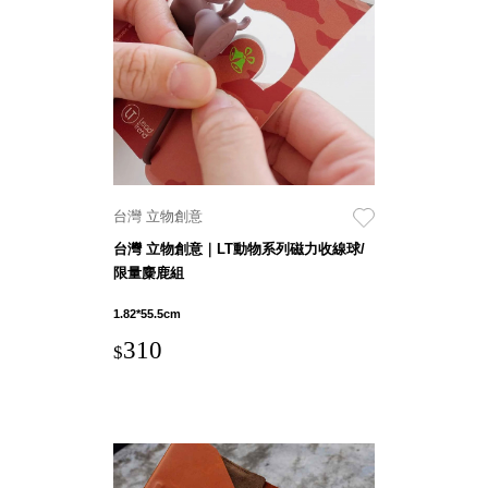
聯名重
辦公
磅登場
文具
樹德收納
A9 小
X
幫手零
Kingson
件分類
Artworks
箱
字體設計
DD 桌
台灣 立物創意
個性風
上型文
樹德收納
台灣 立物創意｜LT動物系列磁力收線球/
件櫃
X
限量麋鹿組
DDH
WODEN
桌上型
1.82*55.5cm
更添生活
橫式文
310
氛圍
$
件櫃
OA 文
件桌上
分類架
OF 文
件隨身