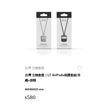
Stockholm
台灣 點睛設計
DOT DESIGN
台灣 Xcellent
日本 HARIO
台灣 Verde
台灣 Lisscode
泰國
Chabatree
台灣 初芳宇
台灣 Love
Dear
台灣 立物創意
台灣 只有蕨
台灣 立物創意｜LT AirPods保護套組/吊
台灣 Elevon 準
繩+掛頸
好拔
48X460X23 mm
JADE DROP
580
美膚傘
$
ROKA