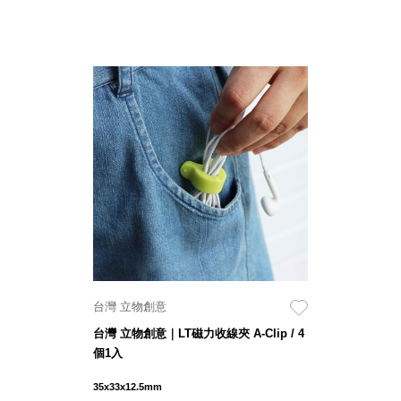
Dayneeds
台灣 立物創意
台灣 Aholic
台灣 洛陽紙櫃
SOTHING 向
物
台灣 ZENLET
台灣 LIGHT
WAY
台灣 Moosy
Life
台灣 LuvHome
德國 TROIKA
台灣 立物創意
台灣 立物創意｜LT磁力收線夾 A-Clip / 4
個1入
35x33x12.5mm