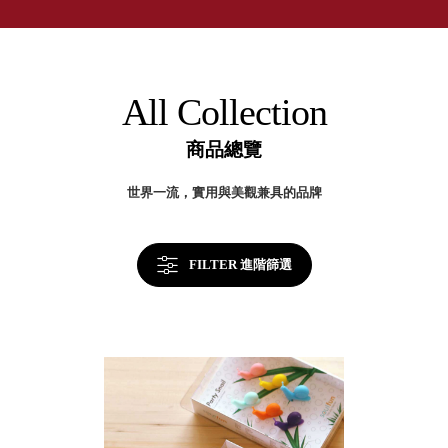
取分類車
高
客製化服務
RFO 快取
小
企業採購&聯名合作
旋轉架
角
RC 工業效
落
All Collection
率架．工
作站
商品總覽
WS 工作站
TM 模具存
商
世界一流，實用與美觀兼具的品牌
辦
放架
空
TW 刀具存
間
再
放
造
FILTER 進階篩選
HDC 專業
高荷重型
工具櫃
想擁
ESD 抗靜
有風
電零件櫃
格店
運送組裝
家的
費用
陳列
品味