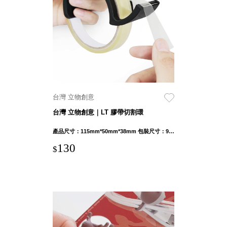
衣架
能工
推車
作
收纳整理分
桌，
類盒FO
夢想
收納整理糖
的起
果盒MD
點
折疊桌FT
工作
BB質感收
室必
台灣 立物創意
納盒
備，
台灣 立物創意｜LT 膠帶切割環
綠時尚聯名
移動
小物
產品尺寸：115mm*50mm*38mm 包裝尺寸：95mm*185mm*35mm
式工
手提袋&手
具收
130
$
提籃系列LV
納
HF 摺疊購
物車
樹德聯
名企劃
｜ 跨界
Office