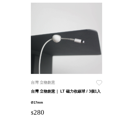
斯洛維尼亞
Rogaska
美國 July Nine
台灣
Techshower
西班牙
CRISTALINAS
台灣 Lilla Fe
德國
RIZENHOFF
台灣 檜木居
Cypress House
台灣 立物創意
瑞典 Vakinme
台灣 立物創意｜ LT 磁力收線球 / 3個1入
澳洲 Koala
Ø17mm
Eco
瑞典 Sagaform
280
$
德國 Donkey
Products
瑞典 BOSIGN