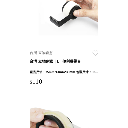
具風
收纳整理箱
格特
HA
色
折疊式收納
整理箱．籃
FB
登高椅設計
打
椅CH
造
資源回收桶
夢
台灣 立物創意
想
HB
秘
台灣 立物創意｜LT 便利膠帶台
密
收纳整理手
基
提盒TB
地 !
產品尺寸：75mm*41mm*30mm 包裝尺寸：32mm*100mm*45mm
車
收纳整理玲
庫
110
$
瓏盒PC
變
身
分格收納整
成
工
理盒（小集
作
盒）SO
空
間
收纳整理加
購配件
樹德小物
多功