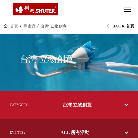
CT 專業重
間質感
SEE
Babbuza
MORE
型工具車
網美級
MILESTONE 樹
Dreamfactory|樹
德歷程
SCT-H不鏽
貨櫃屋
德收納學旅工場
鋼工具車
收納！
首頁
尋產品
台灣 立物創意
BACK 首頁
SWM-5不
居家收
NEWSPAPER 報紙
台
鏽鋼工作
納布置
MEDIA PRESS 多
灣
立
桌
必備
媒體
物
HK 掛板配
創
MAGAZINE 雜誌
台灣 立物創意
意
件．洞洞
SOCIAL CARE 公
｜
板配件
生
益
活
超
HB 耐衝擊
AWARDS 獲獎榮耀
選
級
物
分類置物
玩
MILESTONE 逐夢
家
整理盒
腳步
MS-HB 快
取車
台灣 立物創意
CATEGORY :
打
FO 掀開式
造
快取零物
CUSTOMIZED 樹
你
德客製
件分類盒
的
ALL 所有活動
EVENTS :
MS-FO 快
樂