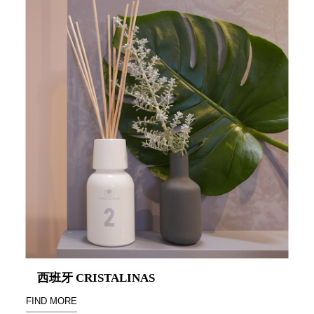
SB鈕
扣格盒
DU-2S
雙開拉
門櫃層
架
Select 生活
選物
英國 W10
日本 BISQUE
斯洛維尼亞
EQUA
西班牙 CRISTALINAS
日本 Hacoa
FIND MORE
台灣 SN°OVAE