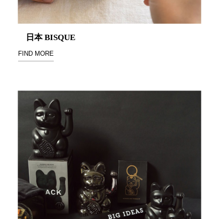
衣架
能工
推車
作
收纳整理分
桌，
日本 BISQUE
類盒FO
夢想
FIND MORE
收納整理糖
的起
果盒MD
點
折疊桌FT
工作
BB質感收
室必
納盒
備，
綠時尚聯名
移動
小物
式工
手提袋&手
具收
提籃系列LV
納
HF 摺疊購
物車
樹德聯
名企劃
｜ 跨界
Office