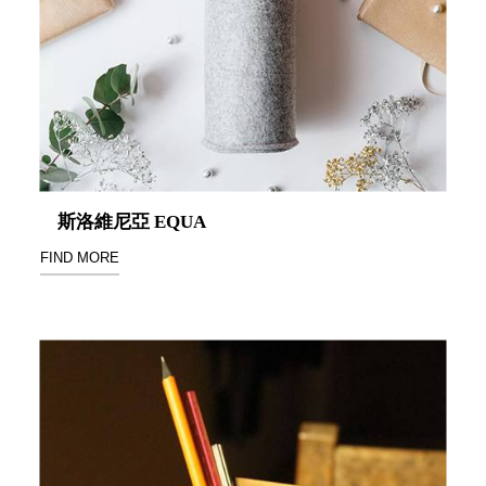
盒
PB 筆
盒
SCB
療癒收
納小物
KDF
資料
斯洛維尼亞 EQUA
夾．箱
FIND MORE
oneu
桌上
3C收
納
OA 辦
公資料
樹德櫃
MC 手
機櫃