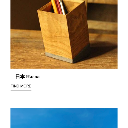
DU 密
碼鎖資
料鐵櫃
FC 密
碼置物
櫃
SH 文
件車．
小櫃
SH 展
示架．
日本 Hacoa
書架
SB 方
FIND MORE
塊盒
SC收
纳整理
櫃．鞋
櫃
L連環