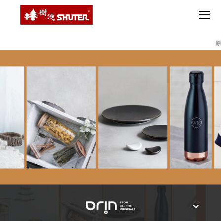
CT 專業重
間質感
SEE
Babbuza
MORE
型工具車
網美級
MILESTONE 樹
Dreamfactory|樹
德歷程
SCT-H不鏽
貨櫃屋
德收納學旅工場
鋼工具車
收納！
SWM-5不
居家收
NEWSPAPER 報紙
鏽鋼工作
納布置
MEDIA PRESS 多
桌
必備
媒體
HK 掛板配
MAGAZINE 雜誌
件．洞洞
SOCIAL CARE 公
板配件
益
超
HB 耐衝擊
AWARDS 獲獎榮耀
級
分類置物
玩
MILESTONE 逐夢
家
整理盒
腳步
MS-HB 快
取車
打
FO 掀開式
造
快取零物
CUSTOMIZED 樹
你
德客製
件分類盒
的
MS-FO 快
樂