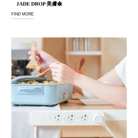
JADE DROP 美膚傘
Stockholm
台灣 點睛設計
FIND MORE
DOT DESIGN
台灣 Xcellent
日本 HARIO
台灣 Verde
台灣 Lisscode
泰國
Chabatree
台灣 初芳宇
台灣 Love
Dear
台灣 只有蕨
台灣 Elevon 準
好拔
JADE DROP
美膚傘
ROKA