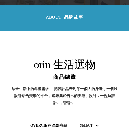
取分類車
高
客製化服務
RFO 快取
小
企業採購&聯名合作
旋轉架
ABOUT
品牌故事
角
RC 工業效
落
率架．工
作站
WS 工作站
TM 模具存
商
辦
放架
orin 生活選物
空
TW 刀具存
間
再
放
造
商品總覽
HDC 專業
高荷重型
結合生活中的各種需求 ，把設計品帶到每一個人的身邊，一個以
工具櫃
想擁
設計結合美學的平台，追尋屬於自己的美感、設計，一起玩設
ESD 抗靜
有風
計、品設計。
電零件櫃
格店
運送組裝
家的
費用
陳列
品味