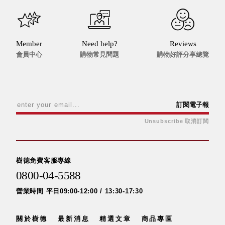
Dayneeds
台灣 立物創意
台灣 Aholic
台灣 洛陽紙櫃
Member
Need help?
Reviews
會員中心
購物常見問題
購物好評分享總覽
SOTHING 向
物
台灣 ZENLET
台灣 LIGHT
WAY
訂閱電子報
台灣 Moosy
Unsubscribe 取消訂閱
Life
台灣 LuvHome
德國 TROIKA
樹德免費客服專線
0800-04-5588
營業時間 平日09:00-12:00 / 13:30-17:30
關於樹德
最新消息
精選文章
商品專區