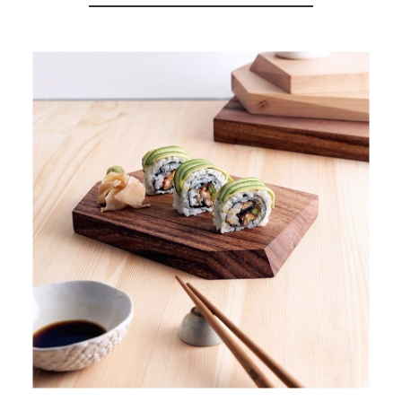
就靠
OVERVIEW 全部商品
這展
Select 生活選物
Household
示架
居家生活
檔案
管
理，
斜取式收納
辦公
整理箱
室讓
MHB
工作
收納桶RB
效率
收纳整理箱
激升
KD
小空
收納整理
間大
櫃．抽屜櫃
置
MB
物！
收纳整理盒
個人
DB
櫃機
玩具收纳整
能兼
理組CB