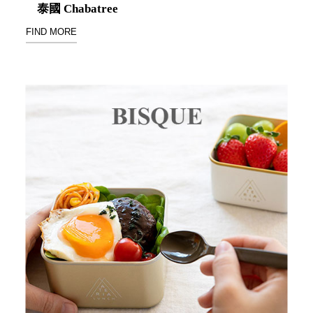
具風
收纳整理箱
泰國 Chabatree
格特
HA
FIND MORE
色
折疊式收納
整理箱．籃
FB
登高椅設計
打
椅CH
造
資源回收桶
夢
想
HB
秘
密
收纳整理手
基
提盒TB
地 !
車
收纳整理玲
庫
瓏盒PC
變
身
分格收納整
成
工
理盒（小集
作
盒）SO
空
間
收纳整理加
購配件
樹德小物
多功