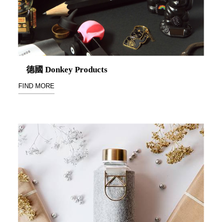
聯名重
辦公
磅登場
文具
樹德收納
A9 小
X
幫手零
Kingson
件分類
德國 Donkey Products
Artworks
箱
FIND MORE
字體設計
DD 桌
個性風
上型文
樹德收納
件櫃
X
DDH
WODEN
桌上型
更添生活
橫式文
氛圍
件櫃
OA 文
件桌上
分類架
OF 文
件隨身