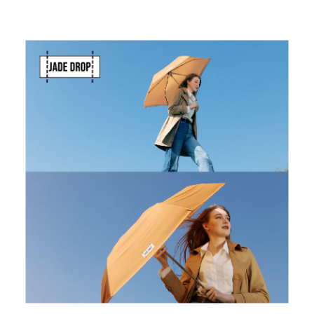
斯洛維尼亞
Rogaska
美國 July Nine
台灣
Techshower
西班牙
CRISTALINAS
台灣 Lilla Fe
德國
RIZENHOFF
台灣 檜木居
Cypress House
瑞典 Vakinme
澳洲 Koala
Eco
瑞典 Sagaform
德國 Donkey
Products
瑞典 BOSIGN