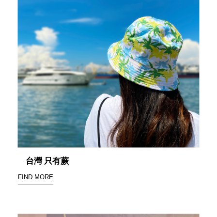
盒
HB 桌
上文具
盒
CS系
列
DCGH
防潮箱
DT 靜
謐極致
的桌上
收納
SFC密
碼鎖櫃
台灣 只有蕨
UC桌
FIND MORE
邊收納
櫃
升降桌
系列