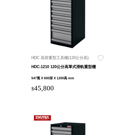
衣架
能工
推車
作
收纳整理分
桌，
類盒FO
夢想
收納整理糖
的起
果盒MD
點
折疊桌FT
工作
BB質感收
室必
HDC 高荷重型工具櫃(120公分高)
納盒
備，
HDC-1210 120公分高單式滑軌重型櫃
綠時尚聯名
移動
小物
547寬 X 600深 X 1200高 mm
式工
手提袋&手
具收
45,800
$
提籃系列LV
納
HF 摺疊購
物車
樹德聯
名企劃
｜ 跨界
Office