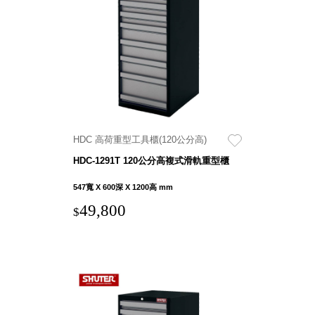
聯名重
辦公
磅登場
文具
樹德收納
A9 小
X
幫手零
Kingson
件分類
Artworks
箱
字體設計
DD 桌
HDC 高荷重型工具櫃(120公分高)
個性風
上型文
樹德收納
HDC-1291T 120公分高複式滑軌重型櫃
件櫃
X
DDH
547寬 X 600深 X 1200高 mm
WODEN
桌上型
49,800
更添生活
$
橫式文
氛圍
件櫃
OA 文
件桌上
分類架
OF 文
件隨身