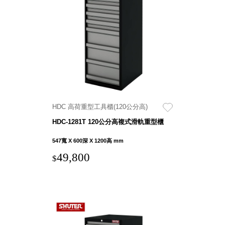
DU 密
碼鎖資
料鐵櫃
FC 密
碼置物
櫃
SH 文
件車．
小櫃
HDC 高荷重型工具櫃(120公分高)
SH 展
HDC-1281T 120公分高複式滑軌重型櫃
示架．
書架
547寬 X 600深 X 1200高 mm
SB 方
49,800
$
塊盒
SC收
纳整理
櫃．鞋
櫃
L連環