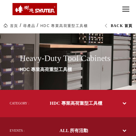
CT 專業重
間質感
SEE
Babbuza
MORE
型工具車
網美級
MILESTONE 樹
Dreamfactory|樹
德歷程
SCT-H不鏽
貨櫃屋
德收納學旅工場
鋼工具車
收納！
首頁
尋產品
HDC 專業高荷重型工具櫃
BACK 首頁
SWM-5不
居家收
NEWSPAPER 報紙
HDC
鏽鋼工作
納布置
MEDIA PRESS 多
專
業
桌
必備
媒體
高
HK 掛板配
荷
MAGAZINE 雜誌
Heavy-Duty Tool Cabinets
重
件．洞洞
SOCIAL CARE 公
型
板配件
工
益
HDC 專業高荷重型工具櫃
具
超
HB 耐衝擊
AWARDS 獲獎榮耀
櫃|SHUTER
級
工
分類置物
玩
MILESTONE 逐夢
業
家
整理盒
整
腳步
理|
MS-HB 快
樹
取車
HDC 專業高荷重型工具櫃
德
CATEGORY :
打
企
FO 掀開式
業-
造
熱
快取零物
CUSTOMIZED 樹
你
銷
德客製
件分類盒
70
的
ALL 所有活動
多
EVENTS :
MS-FO 快
樂
國