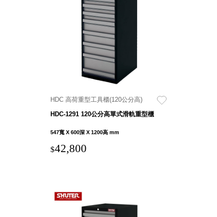
盒
PB 筆
盒
SCB
療癒收
納小物
KDF
資料
HDC 高荷重型工具櫃(120公分高)
夾．箱
HDC-1291 120公分高單式滑軌重型櫃
oneu
桌上
547寬 X 600深 X 1200高 mm
3C收
42,800
$
納
OA 辦
公資料
樹德櫃
MC 手
機櫃