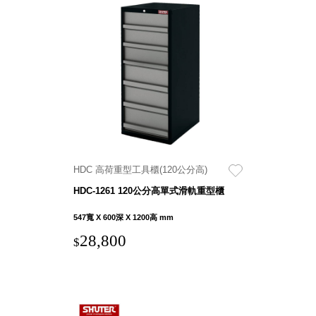
Stockholm
台灣 點睛設計
DOT DESIGN
台灣 Xcellent
日本 HARIO
台灣 Verde
台灣 Lisscode
泰國
Chabatree
台灣 初芳宇
HDC 高荷重型工具櫃(120公分高)
台灣 Love
HDC-1261 120公分高單式滑軌重型櫃
Dear
台灣 只有蕨
547寬 X 600深 X 1200高 mm
台灣 Elevon 準
28,800
$
好拔
JADE DROP
美膚傘
ROKA