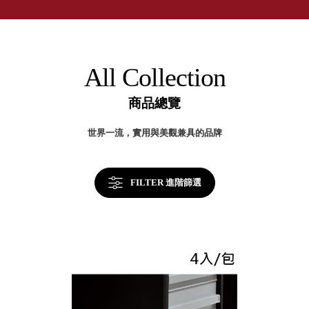
取分類車
的
高
客製化服務
50
RFO 快取
年
小
企業採購&聯名合作
台
旋轉架
角
灣
RC 工業效
製
落
All Collection
效
率架．工
率
作站
提
商品總覽
升
WS 工作站
關
鍵
TM 模具存
商
世界一流，實用與美觀兼具的品牌
辦
放架
空
TW 刀具存
間
再
放
造
FILTER 進階篩選
HDC 專業
高荷重型
工具櫃
想擁
ESD 抗靜
有風
電零件櫃
格店
運送組裝
家的
費用
陳列
品味