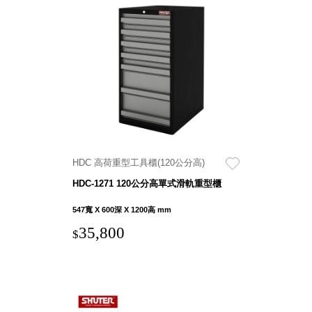
斯洛維尼亞
Rogaska
美國 July Nine
台灣
Techshower
西班牙
CRISTALINAS
台灣 Lilla Fe
德國
RIZENHOFF
HDC 高荷重型工具櫃(120公分高)
台灣 檜木居
HDC-1271 120公分高單式滑軌重型櫃
Cypress House
瑞典 Vakinme
547寬 X 600深 X 1200高 mm
澳洲 Koala
35,800
$
Eco
瑞典 Sagaform
德國 Donkey
Products
瑞典 BOSIGN