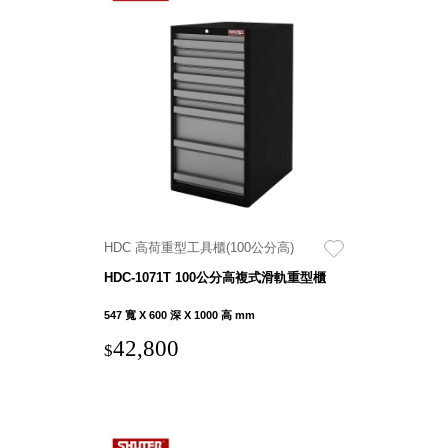
Storage 世界
收納
法國 Stacksto
丹麥
Roommate
日本 Yamato
japan
HDC 高荷重型工具櫃(100公分高)
日本
HDC-1071T 100公分高複式滑軌重型櫃
LIBERALISTA
547 寬 X 600 深 X 1000 高 mm
美國 Mordeco
美國 CAMINO
42,800
$
台灣 好物良品
台灣 奇鈺家居
CHYI YUH
台灣 日需百備