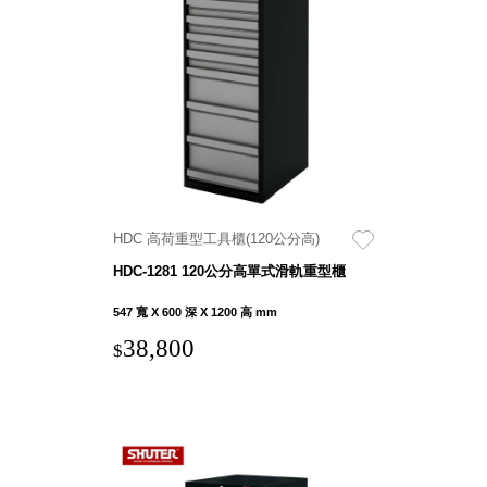
盒
HB 桌
上文具
盒
CS系
列
DCGH
防潮箱
DT 靜
HDC 高荷重型工具櫃(120公分高)
謐極致
HDC-1281 120公分高單式滑軌重型櫃
的桌上
收納
547 寬 X 600 深 X 1200 高 mm
SFC密
38,800
$
碼鎖櫃
UC桌
邊收納
櫃
升降桌
系列