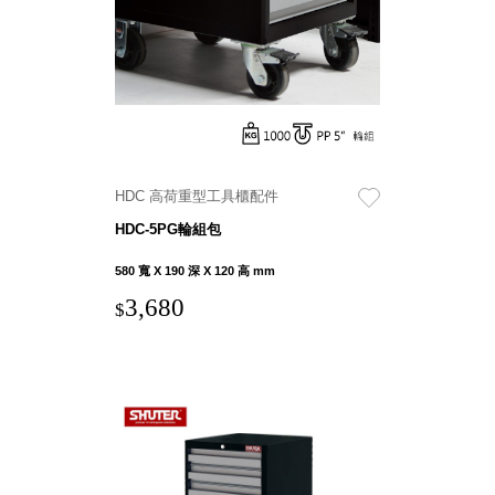
就靠
這展
Household
示架
居家生活
檔案
管
理，
斜取式收納
辦公
整理箱
HDC 高荷重型工具櫃配件
室讓
MHB
HDC-5PG輪組包
工作
收納桶RB
效率
收纳整理箱
580 寬 X 190 深 X 120 高 mm
激升
KD
3,680
$
小空
收納整理
間大
櫃．抽屜櫃
置
MB
物！
收纳整理盒
個人
DB
櫃機
玩具收纳整
能兼
理組CB