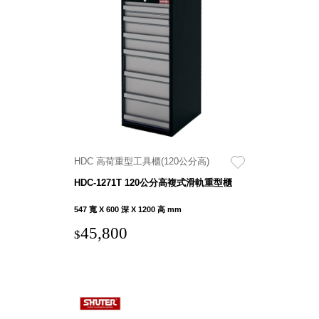
SB鈕
扣格盒
DU-2S
雙開拉
門櫃層
架
HDC 高荷重型工具櫃(120公分高)
Select 生活
選物
HDC-1271T 120公分高複式滑軌重型櫃
547 寬 X 600 深 X 1200 高 mm
英國 W10
45,800
$
日本 BISQUE
斯洛維尼亞
EQUA
日本 Hacoa
台灣 SN°OVAE