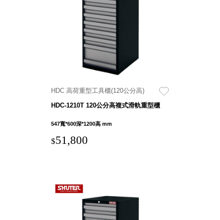
具風
收纳整理箱
格特
HA
色
折疊式收納
整理箱．籃
FB
登高椅設計
打
椅CH
造
資源回收桶
夢
HDC 高荷重型工具櫃(120公分高)
想
HB
秘
HDC-1210T 120公分高複式滑軌重型櫃
密
收纳整理手
基
提盒TB
地 !
547寬*600深*1200高 mm
車
收纳整理玲
庫
51,800
$
瓏盒PC
變
身
分格收納整
成
工
理盒（小集
作
盒）SO
空
間
收纳整理加
購配件
樹德小物
多功