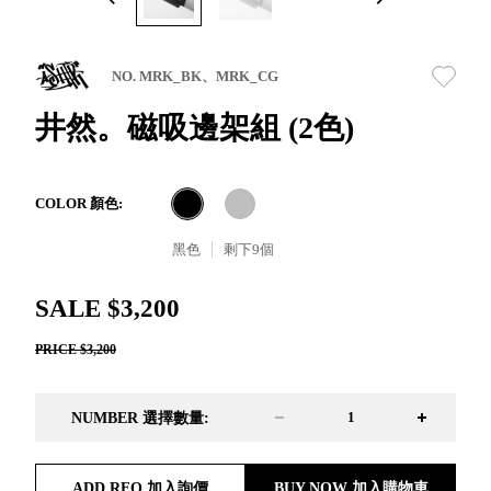
取分類車
高
客製化服務
RFO 快取
小
企業採購&聯名合作
旋轉架
角
NO. MRK_BK、MRK_CG
RC 工業效
落
率架．工
井然。磁吸邊架組 (2色)
作站
WS 工作站
TM 模具存
商
COLOR 顏色:
辦
放架
空
TW 刀具存
黑色
剩下
9
個
間
再
放
造
HDC 專業
SALE $3,200
高荷重型
PRICE $3,200
工具櫃
想擁
ESD 抗靜
有風
電零件櫃
格店
NUMBER 選擇數量:
運送組裝
家的
費用
陳列
品味
ADD RFQ 加入詢價
BUY NOW 加入購物車