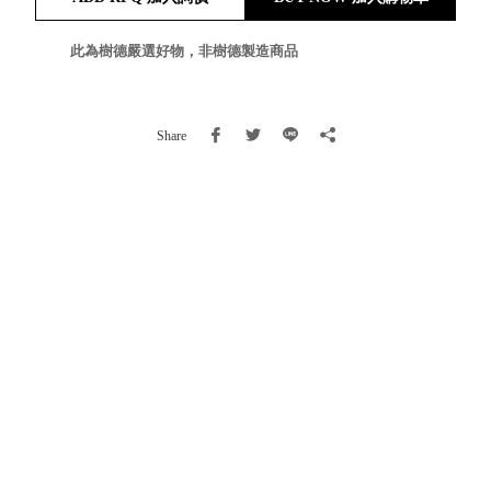
就靠
這展
此為樹德嚴選好物，非樹德製造商品
Household
示架
居家生活
檔案
管
Share
理，
斜取式收納
辦公
整理箱
室讓
MHB
工作
收納桶RB
效率
收纳整理箱
激升
KD
小空
收納整理
間大
櫃．抽屜櫃
置
MB
物！
收纳整理盒
個人
DB
櫃機
玩具收纳整
能兼
理組CB