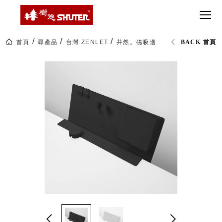
CT 專業重
間質感
SEE
Babbuza
MORE
型工具車
網美級
MILESTONE 樹
Dreamfactory|樹
德歷程
SCT-H不鏽
貨櫃屋
德收納學旅工場
鋼工具車
收納！
首頁
尋產品
台灣 ZENLET
井然。磁吸邊架組 (2色)
BACK 首頁
SWM-5不
居家收
NEWSPAPER 報紙
鏽鋼工作
納布置
MEDIA PRESS 多
桌
必備
媒體
HK 掛板配
MAGAZINE 雜誌
件．洞洞
SOCIAL CARE 公
板配件
益
超
HB 耐衝擊
AWARDS 獲獎榮耀
級
分類置物
玩
MILESTONE 逐夢
家
整理盒
腳步
MS-HB 快
取車
打
FO 掀開式
造
快取零物
CUSTOMIZED 樹
你
德客製
件分類盒
的
MS-FO 快
樂