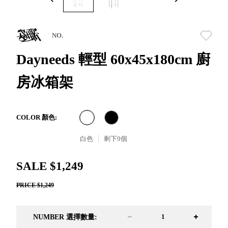
取分類車
高
客製化服務
RFO 快取
小
企業採購&聯名合作
旋轉架
角
NO.
RC 工業效
落
率架．工
Dayneeds 輕型 60x45x180cm 廚
作站
房冰箱架
WS 工作站
TM 模具存
商
辦
放架
空
TW 刀具存
間
COLOR 顏色:
再
放
造
白色
剩下
9
個
HDC 專業
高荷重型
SALE $1,249
工具櫃
想擁
ESD 抗靜
有風
PRICE $1,249
電零件櫃
格店
運送組裝
家的
費用
陳列
NUMBER 選擇數量:
品味