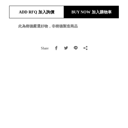
就靠
ADD RFQ 加入詢價
BUY NOW 加入購物車
這展
Household
示架
居家生活
檔案
此為樹德嚴選好物，非樹德製造商品
管
理，
斜取式收納
辦公
整理箱
Share
室讓
MHB
工作
收納桶RB
效率
收纳整理箱
激升
KD
小空
收納整理
間大
櫃．抽屜櫃
置
MB
物！
收纳整理盒
個人
DB
櫃機
玩具收纳整
能兼
理組CB