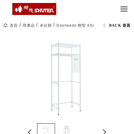
CT 專業重
間質感
SEE
Babbuza
MORE
型工具車
網美級
MILESTONE 樹
Dreamfactory|樹
德歷程
SCT-H不鏽
貨櫃屋
德收納學旅工場
鋼工具車
收納！
首頁
尋產品
未分類
Dayneeds 輕型 60x45x180cm 廚房冰箱
BACK 首頁
SWM-5不
居家收
NEWSPAPER 報紙
鏽鋼工作
納布置
MEDIA PRESS 多
桌
必備
媒體
HK 掛板配
MAGAZINE 雜誌
件．洞洞
SOCIAL CARE 公
板配件
益
超
HB 耐衝擊
AWARDS 獲獎榮耀
級
分類置物
玩
MILESTONE 逐夢
家
整理盒
腳步
MS-HB 快
取車
打
FO 掀開式
造
快取零物
CUSTOMIZED 樹
你
德客製
件分類盒
的
MS-FO 快
樂