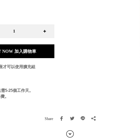
日本 BISQUE
斯洛維尼亞 EQUA
本 Hacoa
台灣 SN°OVAE
斯洛維尼亞 Rogaska
國 July Nine
灣 Techshower
Y NOW 加入購物車
西班牙 CRISTALINAS
灣 Lilla Fe
單座才可以使用擴充組
德國 RIZENHOFF
灣 檜木居 Cypress House
典 Vakinme
需5-25個工作天。
洲 Koala Eco
務費。
典 Sagaform
國 Donkey Products
典 BOSIGN Stockholm
Share
台灣 點睛設計 DOT DESIGN
灣 Xcellent
日本 HARIO