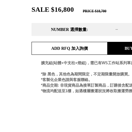
DD 桌上型文件櫃
SALE $16,800
DDH 桌上型橫式文件櫃
PRICE $18,700
OA 文件桌上分類架
日
OF 文件隨身盒
NUMBER 選擇數量:
PB 筆盒
SCB 療癒收納小物
美
KDF 資料夾．箱
台
ADD RFQ 加入詢價
BU
oneu 桌上3C收納
OA 辦公資料樹德櫃
台
擴充組(站體+中支柱+燈組)，需已有WS工作站系列
MC 手機櫃
DU 密碼鎖資料鐵櫃
台
*除 黑色，其他色為期間限定，不定期限量開放購買。
*客製化企業色請與客服聯絡。
FC 密碼置物櫃
瑞
*商品交期: 非現貨商品為接單訂製商品，訂購後含配送
SH 文件車．小櫃
澳
*物流均配送至1樓，如遇樓層搬運狀況將收取搬運勞
SH 展示架．書架
瑞
SB 方塊盒
德
SC收纳整理櫃．鞋櫃
瑞
L連環盒
HB 桌上文具盒
台
CS系列