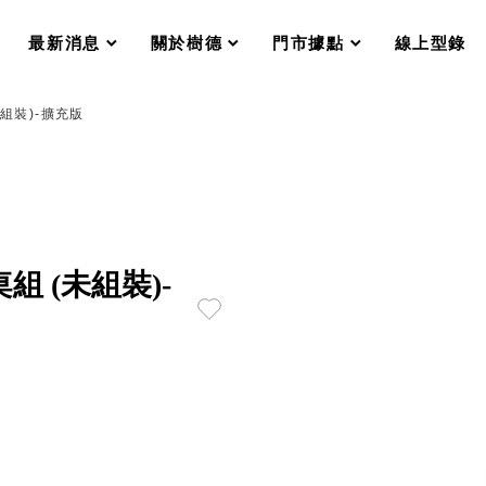
分格收納整理盒（小集盒）SO
scroll
scroll
scroll
scroll
收纳整理加購配件
最新消息
關於樹德
門市據點
線上型錄
樹德小物
衣架
成工作空間
未組裝)-擴充版
推車
收纳整理分類盒FO
收納整理糖果盒MD
折疊桌FT
BB質感收納盒
綠時尚聯名小物
手提袋&手提籃系列LV
組 (未組裝)-
登場
HF 摺疊購物車
體設計個性風
Select 生活選物
英國 W10