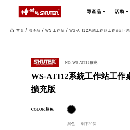
MS-FO 快取分類車
MILESTONE 逐夢腳步
RFO 快取旋轉架
尋產品
活動
RC 工業效率架．工作站
WS 工作站
打造夢想秘密基地 ! 車庫變身
首頁
尋產品
WS 工作站
WS-ATI12系統工作站工作桌組 (
TM 模具存放架
TW 刀具存放
HDC 專業高荷重型工具櫃
多功能工作桌，夢想的起點
ESD 抗靜電零件櫃
工作室必備，移動式工具收納
運送組裝費用
NO. WS-ATI12擴充
WS-ATI12系統工作站工作桌
樹德聯名企劃｜ 跨界聯名重磅
擴充版
樹德收納 X Kingson Artworks 字
樹德收納 X WODEN 更添生活氛圍
Office 辦公文具
COLOR 顏色:
黑色
剩下
30
個
A9 小幫手零件分類箱