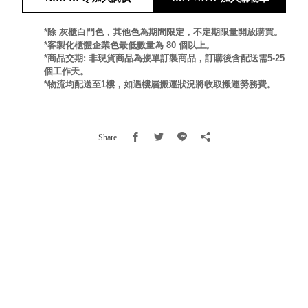
就靠
這展
*除 灰櫃白門色，其他色為期間限定，不定期限量開放購買。
Household
*客製化櫃體企業色最低數量為 80 個以上。
示架
居家生活
*商品交期: 非現貨商品為接單訂製商品，訂購後含配送需5-25
檔案
個工作天。
管
*物流均配送至1樓，如遇樓層搬運狀況將收取搬運勞務費。
理，
斜取式收納
辦公
整理箱
室讓
MHB
Share
工作
收納桶RB
效率
收纳整理箱
激升
KD
小空
收納整理
間大
櫃．抽屜櫃
置
MB
物！
收纳整理盒
個人
DB
櫃機
玩具收纳整
能兼
理組CB