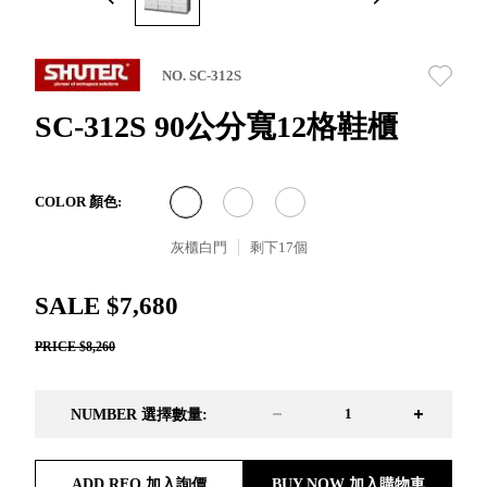
取分類車
高
客製化服務
RFO 快取
小
企業採購&聯名合作
旋轉架
角
NO. SC-312S
RC 工業效
落
率架．工
SC-312S 90公分寬12格鞋櫃
作站
WS 工作站
TM 模具存
商
COLOR 顏色:
辦
放架
空
TW 刀具存
灰櫃白門
剩下
17
個
間
再
放
造
HDC 專業
SALE $7,680
高荷重型
PRICE $8,260
工具櫃
想擁
ESD 抗靜
有風
電零件櫃
格店
NUMBER 選擇數量:
運送組裝
家的
費用
陳列
品味
ADD RFQ 加入詢價
BUY NOW 加入購物車