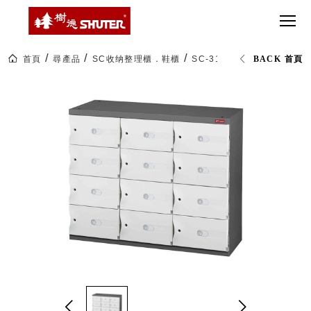
CT 專業重
間質感
SEE
Babbuza
MORE
型工具車
網美級
MILESTONE 樹
Dreamfactory|樹
德歷程
SCT-H不鏽
貨櫃屋
德收納學旅工場
鋼工具車
收納！
首頁
尋產品
SC收纳整理櫃．鞋櫃
SC-312S 90公分寬12格鞋
BACK 首頁
SWM-5不
居家收
NEWSPAPER 報紙
鏽鋼工作
納布置
MEDIA PRESS 多
桌
必備
媒體
HK 掛板配
MAGAZINE 雜誌
件．洞洞
SOCIAL CARE 公
板配件
益
超
HB 耐衝擊
AWARDS 獲獎榮耀
級
分類置物
玩
MILESTONE 逐夢
家
整理盒
腳步
MS-HB 快
取車
打
FO 掀開式
造
快取零物
CUSTOMIZED 樹
你
德客製
件分類盒
的
MS-FO 快
樂