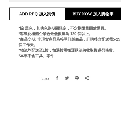
就靠
這展
ADD RFQ 加入詢價
BUY NOW 加入購物車
Household
示架
居家生活
檔案
*除 黑色，其他色為期間限定，不定期限量開放購買。
管
*客製化櫃體企業色最低數量為 120 個以上。
*商品交期: 非現貨商品為接單訂製商品，訂購後含配送需5-25
理，
斜取式收納
個工作天。
辦公
整理箱
*物流均配送至1樓，如遇樓層搬運狀況將收取搬運勞務費。
室讓
MHB
*本車不含工具、零件
工作
收納桶RB
效率
收纳整理箱
激升
KD
Share
小空
收納整理
間大
櫃．抽屜櫃
置
MB
物！
收纳整理盒
個人
DB
櫃機
玩具收纳整
能兼
理組CB