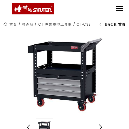
CT 專業重
間質感
SEE
Babbuza
MORE
型工具車
網美級
MILESTONE 樹
Dreamfactory|樹
德歷程
SCT-H不鏽
貨櫃屋
德收納學旅工場
鋼工具車
收納！
首頁
尋產品
CT 專業重型工具車
CT-C3B 吊櫃工具車 (已組裝)
BACK 首頁
SWM-5不
居家收
NEWSPAPER 報紙
鏽鋼工作
納布置
MEDIA PRESS 多
桌
必備
媒體
HK 掛板配
MAGAZINE 雜誌
件．洞洞
SOCIAL CARE 公
板配件
益
超
HB 耐衝擊
AWARDS 獲獎榮耀
級
分類置物
玩
MILESTONE 逐夢
家
整理盒
腳步
MS-HB 快
取車
打
FO 掀開式
造
快取零物
CUSTOMIZED 樹
你
德客製
件分類盒
的
MS-FO 快
樂