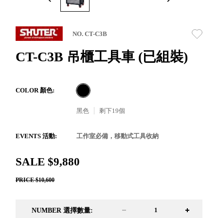
取分類車
高
客製化服務
RFO 快取
小
企業採購&聯名合作
旋轉架
角
NO. CT-C3B
RC 工業效
落
率架．工
CT-C3B 吊櫃工具車 (已組裝)
作站
WS 工作站
TM 模具存
商
COLOR 顏色:
辦
放架
空
TW 刀具存
黑色
剩下
19
個
間
再
放
造
HDC 專業
EVENTS 活動:
工作室必備，移動式工具收納
高荷重型
工具櫃
想擁
SALE $9,880
ESD 抗靜
有風
電零件櫃
格店
PRICE $10,600
運送組裝
家的
費用
陳列
NUMBER 選擇數量:
品味