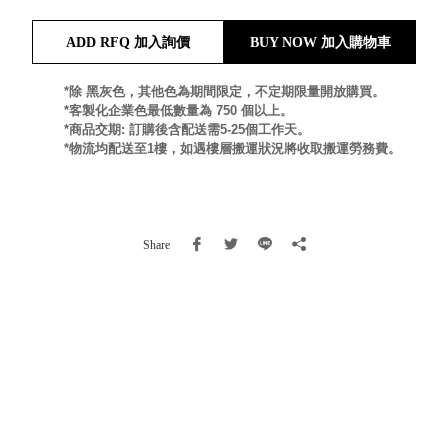
就靠
ADD RFQ 加入詢價
BUY NOW 加入購物車
這展
Household
示架
居家生活
檔案
*除 黑灰色，其他色為期間限定，不定期限量開放購買。
*客製化企業色最低數量為 750 個以上。
管
*商品交期: 訂購後含配送需5-25個工作天。
理，
斜取式收納
*物流均配送至1樓，如遇樓層搬運狀況將收取搬運勞務費。
辦公
整理箱
室讓
MHB
工作
收納桶RB
效率
收纳整理箱
Share
激升
KD
小空
收納整理
間大
櫃．抽屜櫃
置
MB
物！
收纳整理盒
個人
DB
櫃機
玩具收纳整
能兼
理組CB