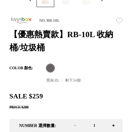
取分類車
高
客製化服務
RFO 快取
小
企業採購&聯名合作
旋轉架
角
NO. RB-10L
RC 工業效
落
率架．工
【優惠熱賣款】RB-10L 收納
作站
桶/垃圾桶
WS 工作站
TM 模具存
商
辦
放架
空
TW 刀具存
間
COLOR 顏色:
再
放
造
黑灰/白
剩下
34
個
HDC 專業
高荷重型
SALE $259
工具櫃
想擁
ESD 抗靜
有風
PRICE $280
電零件櫃
格店
運送組裝
家的
費用
陳列
NUMBER 選擇數量:
品味