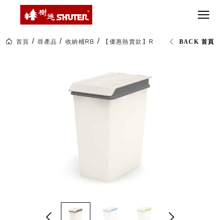
CT 專業重
間質感
SEE
Babbuza
MORE
型工具車
網美級
MILESTONE 樹
Dreamfactory|樹
德歷程
SCT-H不鏽
貨櫃屋
德收納學旅工場
鋼工具車
收納！
首頁
尋產品
收納桶RB
【優惠熱賣款】RB-10L 收納桶/垃圾桶
BACK 首頁
SWM-5不
居家收
NEWSPAPER 報紙
鏽鋼工作
納布置
MEDIA PRESS 多
桌
必備
媒體
HK 掛板配
MAGAZINE 雜誌
件．洞洞
SOCIAL CARE 公
板配件
益
超
HB 耐衝擊
AWARDS 獲獎榮耀
級
分類置物
玩
MILESTONE 逐夢
家
整理盒
腳步
MS-HB 快
取車
打
FO 掀開式
造
快取零物
CUSTOMIZED 樹
你
德客製
件分類盒
的
MS-FO 快
樂