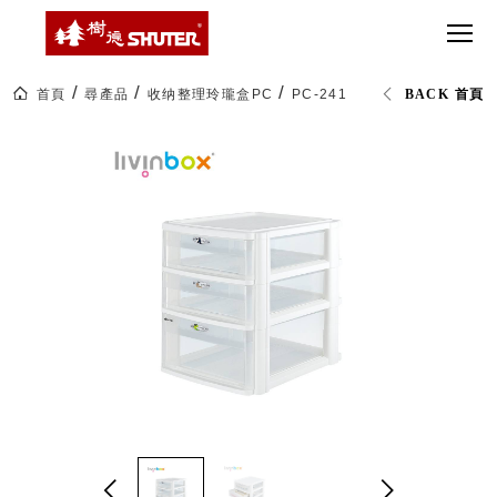
CT 專業重
間質感
SEE
Babbuza
MORE
型工具車
網美級
MILESTONE 樹
Dreamfactory|樹
德歷程
SCT-H不鏽
貨櫃屋
德收納學旅工場
鋼工具車
收納！
首頁
尋產品
收纳整理玲瓏盒PC
PC-2412 魔法收納力A4玲瓏
BACK 首頁
SWM-5不
居家收
NEWSPAPER 報紙
鏽鋼工作
納布置
MEDIA PRESS 多
桌
必備
媒體
HK 掛板配
MAGAZINE 雜誌
件．洞洞
SOCIAL CARE 公
板配件
益
超
HB 耐衝擊
AWARDS 獲獎榮耀
級
分類置物
玩
MILESTONE 逐夢
家
整理盒
腳步
MS-HB 快
取車
打
FO 掀開式
造
快取零物
CUSTOMIZED 樹
你
德客製
件分類盒
的
MS-FO 快
樂