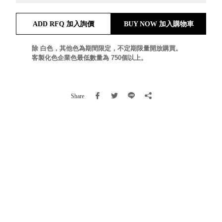
就靠
這展
ADD RFQ 加入詢價
BUY NOW 加入購物車
Household
示架
居家生活
檔案
除 白色，其他色為期間限定，不定期限量開放購買。
管
客製化色企業色最低數量為 750個以上。
理，
斜取式收納
辦公
整理箱
室讓
MHB
Share
工作
收納桶RB
效率
收纳整理箱
激升
KD
小空
收納整理
間大
櫃．抽屜櫃
置
MB
物！
收纳整理盒
個人
DB
櫃機
玩具收纳整
能兼
理組CB