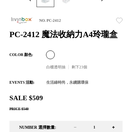
取分類車
高
客製化服務
RFO 快取
小
企業採購&聯名合作
旋轉架
角
NO. PC-2412
RC 工業效
落
率架．工
PC-2412 魔法收納力A4玲瓏盒
作站
WS 工作站
TM 模具存
商
COLOR 顏色:
辦
放架
空
TW 刀具存
白櫃透明抽
剩下
23
個
間
再
放
造
HDC 專業
EVENTS 活動:
生活綠時尚，永續購環保
高荷重型
工具櫃
想擁
SALE $509
ESD 抗靜
有風
電零件櫃
格店
PRICE $540
運送組裝
家的
費用
陳列
NUMBER 選擇數量:
品味