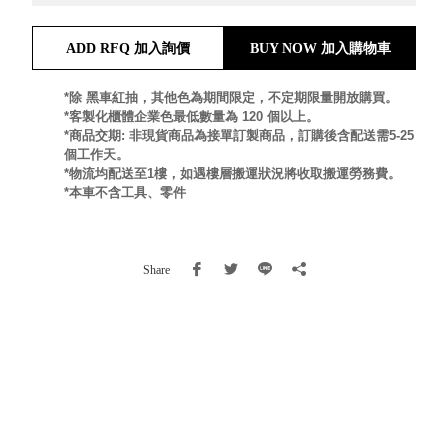
就靠
這展
ADD RFQ 加入詢價
BUY NOW 加入購物車
Household
示架
居家生活
檔案
*除 黑車紅抽，其他色為期間限定，不定期限量開放購買。
管
*客製化櫃體企業色最低數量為 120 個以上。
*商品交期: 非現貨商品為接單訂製商品，訂購後含配送需5-25
理，
斜取式收納
個工作天。
辦公
整理箱
*物流均配送至1樓，如遇樓層搬運狀況將收取搬運勞務費。
室讓
MHB
*本車不含工具、零件
工作
收納桶RB
效率
收纳整理箱
激升
KD
Share
小空
收納整理
間大
櫃．抽屜櫃
置
MB
物！
收纳整理盒
個人
DB
櫃機
玩具收纳整
能兼
理組CB