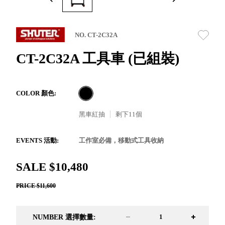
取分類車
高
客製化服務
RFO 快取
小
企業採購&聯名合作
旋轉架
角
NO. CT-2C32A
RC 工業效
落
率架．工
CT-2C32A 工具車 (已組裝)
作站
WS 工作站
TM 模具存
商
COLOR 顏色:
辦
放架
空
TW 刀具存
黑車紅抽
剩下
11
個
間
再
放
造
HDC 專業
EVENTS 活動:
工作室必備，移動式工具收納
高荷重型
工具櫃
想擁
SALE $10,480
ESD 抗靜
有風
電零件櫃
格店
PRICE $11,600
運送組裝
家的
費用
陳列
NUMBER 選擇數量:
品味