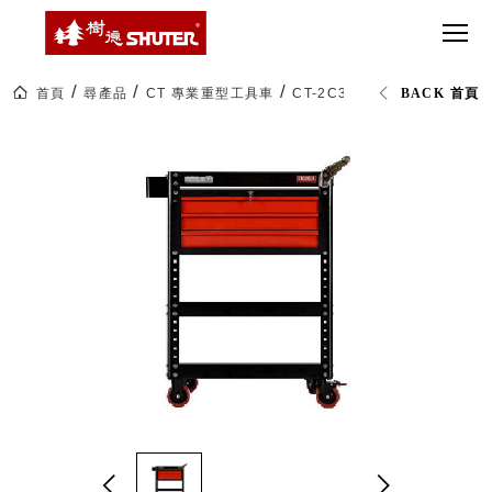
CT 專業重
間質感
SEE
Babbuza
MORE
型工具車
網美級
MILESTONE 樹
Dreamfactory|樹
德歷程
SCT-H不鏽
貨櫃屋
德收納學旅工場
鋼工具車
收納！
首頁
尋產品
CT 專業重型工具車
CT-2C32A 工具車 (已組裝)
BACK 首頁
SWM-5不
居家收
NEWSPAPER 報紙
鏽鋼工作
納布置
MEDIA PRESS 多
桌
必備
媒體
HK 掛板配
MAGAZINE 雜誌
件．洞洞
SOCIAL CARE 公
板配件
益
超
HB 耐衝擊
AWARDS 獲獎榮耀
級
分類置物
玩
MILESTONE 逐夢
家
整理盒
腳步
MS-HB 快
取車
打
FO 掀開式
造
快取零物
CUSTOMIZED 樹
你
德客製
件分類盒
的
MS-FO 快
樂