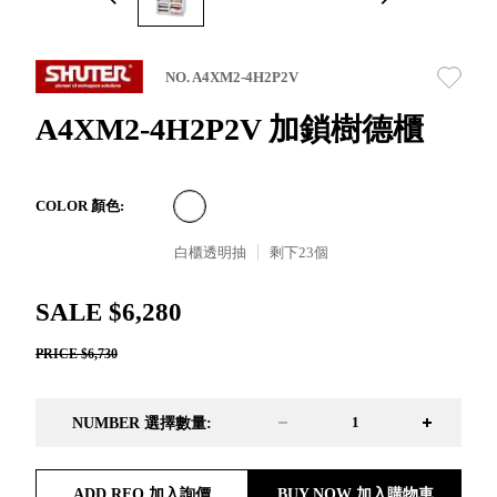
取分類車
高
客製化服務
RFO 快取
小
企業採購&聯名合作
旋轉架
角
NO. A4XM2-4H2P2V
RC 工業效
落
率架．工
A4XM2-4H2P2V 加鎖樹德櫃
作站
WS 工作站
TM 模具存
商
COLOR 顏色:
辦
放架
空
TW 刀具存
白櫃透明抽
剩下
23
個
間
再
放
造
HDC 專業
SALE $6,280
高荷重型
PRICE $6,730
工具櫃
想擁
ESD 抗靜
有風
電零件櫃
格店
NUMBER 選擇數量:
運送組裝
家的
費用
陳列
品味
ADD RFQ 加入詢價
BUY NOW 加入購物車