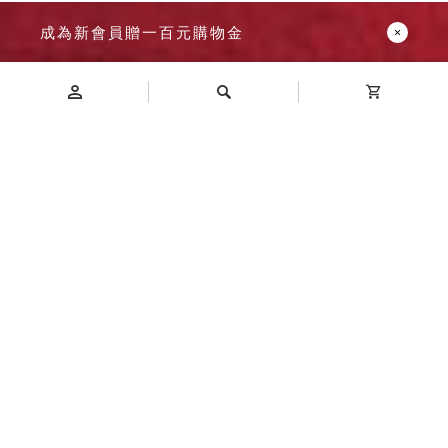
成為新會員贈一百元購物金
Introduction
商品介紹
A4XM2-4H2P2V 加鎖樹德櫃 尺寸
抽屜可選用 高透明抽屜 或 雪白抽屜