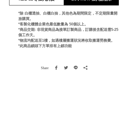
就靠
這展
*除 白櫃透抽、白櫃白抽，其他色為期間限定，不定期限量開
Household
放購買。
示架
居家生活
*客製化櫃體企業色最低數量為 50個以上。
檔案
*商品交期: 非現貨商品為接單訂製商品，訂購後含配送需5-25
管
個工作天。
理，
斜取式收納
*物流均配送至1樓，如遇樓層搬運狀況將收取搬運勞務費。
*此商品鎖頭下方單排有上鎖功能
辦公
整理箱
室讓
MHB
工作
收納桶RB
效率
收纳整理箱
Share
激升
KD
小空
收納整理
間大
櫃．抽屜櫃
置
MB
物！
收纳整理盒
個人
DB
櫃機
玩具收纳整
能兼
理組CB