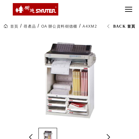
CT 專業重
間質感
SEE
Babbuza
MORE
型工具車
網美級
MILESTONE 樹
Dreamfactory|樹
德歷程
SCT-H不鏽
貨櫃屋
德收納學旅工場
鋼工具車
收納！
首頁
尋產品
OA 辦公資料樹德櫃
A4XM2-4H2P2V 加鎖樹德櫃
BACK 首頁
SWM-5不
居家收
NEWSPAPER 報紙
鏽鋼工作
納布置
MEDIA PRESS 多
桌
必備
媒體
HK 掛板配
MAGAZINE 雜誌
件．洞洞
SOCIAL CARE 公
板配件
益
超
HB 耐衝擊
AWARDS 獲獎榮耀
級
分類置物
玩
MILESTONE 逐夢
家
整理盒
腳步
MS-HB 快
取車
打
FO 掀開式
造
快取零物
CUSTOMIZED 樹
你
德客製
件分類盒
的
MS-FO 快
樂