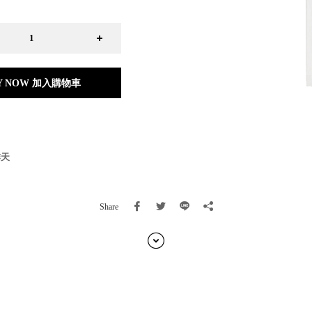
日本 BISQUE
斯洛維尼亞 EQUA
本 Hacoa
台灣 SN°OVAE
斯洛維尼亞 Rogaska
Y NOW 加入購物車
國 July Nine
灣 Techshower
西班牙 CRISTALINAS
灣 Lilla Fe
德國 RIZENHOFF
作天
灣 檜木居 Cypress House
典 Vakinme
洲 Koala Eco
Share
典 Sagaform
國 Donkey Products
典 BOSIGN Stockholm
台灣 點睛設計 DOT DESIGN
灣 Xcellent
日本 HARIO