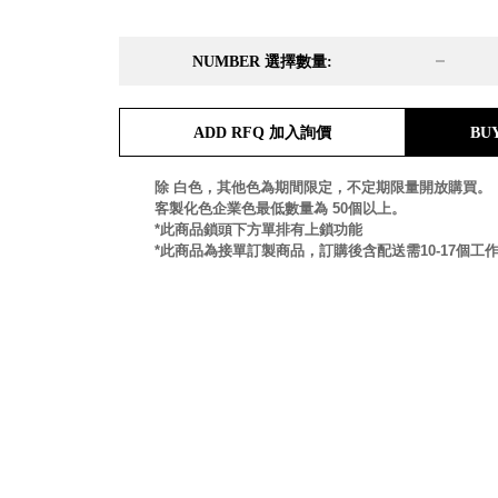
DD 桌上型文件櫃
DDH 桌上型橫式文件櫃
NUMBER 選擇數量:
OA 文件桌上分類架
日
OF 文件隨身盒
PB 筆盒
ADD RFQ 加入詢價
BU
SCB 療癒收納小物
美
KDF 資料夾．箱
台
除 白色，其他色為期間限定，不定期限量開放購買。
oneu 桌上3C收納
客製化色企業色最低數量為 50個以上。
OA 辦公資料樹德櫃
台
*此商品鎖頭下方單排有上鎖功能
MC 手機櫃
*此商品為接單訂製商品，訂購後含配送需10-17個工
DU 密碼鎖資料鐵櫃
台
FC 密碼置物櫃
瑞
SH 文件車．小櫃
澳
SH 展示架．書架
瑞
SB 方塊盒
德
SC收纳整理櫃．鞋櫃
瑞
L連環盒
HB 桌上文具盒
台
CS系列