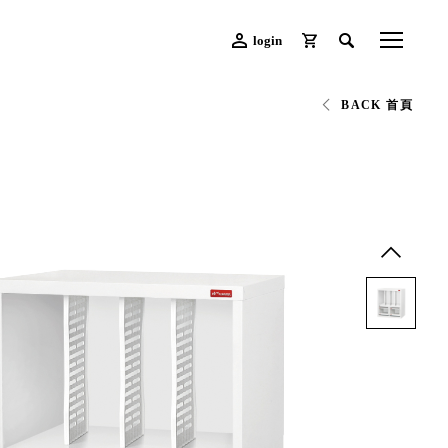
login
BACK 首頁