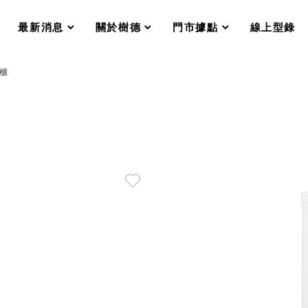
分格收納整理盒（小集盒）SO
scroll
scroll
scroll
scroll
收纳整理加購配件
最新消息
關於樹德
門市據點
線上型錄
樹德小物
衣架
成工作空間
德櫃
推車
收纳整理分類盒FO
收納整理糖果盒MD
折疊桌FT
BB質感收納盒
綠時尚聯名小物
手提袋&手提籃系列LV
登場
HF 摺疊購物車
體設計個性風
Select 生活選物
英國 W10