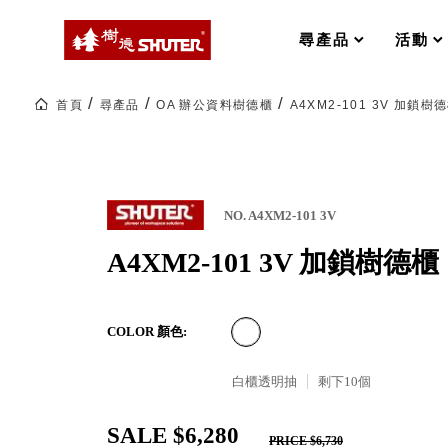
MS-FO 快取分類車
MILESTONE 逐夢腳步
RFO 快取旋轉架
尋產品
活動
RC 工業效率架．工作站
WS 工作站
打造夢想秘密基地 ! 車庫變身
首頁
尋產品
OA 辦公資料樹德櫃
A4XM2-101 3V 加鎖樹
TM 模具存放架
TW 刀具存放
HDC 專業高荷重型工具櫃
多功能工作桌，夢想的起點
ESD 抗靜電零件櫃
工作室必備，移動式工具收納
運送組裝費用
NO. A4XM2-101 3V
A4XM2-101 3V 加鎖樹德櫃
樹德聯名企劃｜ 跨界聯名重磅
COLOR 顏色:
樹德收納 X Kingson Artworks 字
樹德收納 X WODEN 更添生活氛圍
Office 辦公文具
白櫃透明抽
剩下
10
個
SALE $6,280
A9 小幫手零件分類箱
PRICE $6,730