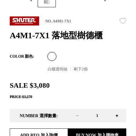
取分類車
高
客製化服務
RFO 快取
小
企業採購&聯名合作
旋轉架
角
NO. A4M1-7X1
RC 工業效
落
率架．工
A4M1-7X1 落地型樹德櫃
作站
WS 工作站
TM 模具存
商
COLOR 顏色:
辦
放架
空
TW 刀具存
白櫃透明抽
剩下
2
個
間
再
放
造
HDC 專業
SALE $3,080
高荷重型
PRICE $3,270
工具櫃
想擁
ESD 抗靜
有風
電零件櫃
格店
NUMBER 選擇數量:
運送組裝
家的
費用
陳列
品味
ADD RFQ 加入詢價
BUY NOW 加入購物車