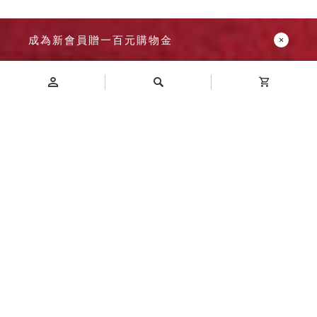
成為新會員贈一百元購物金
Introduction
商品介紹
A4M1-7X1 落地型樹德櫃 尺寸
抽屜可選用 高透明抽屜 或 雪白抽屜