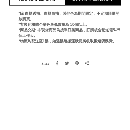
就靠
這展
*除 白櫃透抽、白櫃白抽，其他色為期間限定，不定期限量開
Household
放購買。
示架
居家生活
*客製化櫃體企業色最低數量為 50個以上。
檔案
*商品交期: 非現貨商品為接單訂製商品，訂購後含配送需5-25
管
個工作天。
理，
斜取式收納
*物流均配送至1樓，如遇樓層搬運狀況將收取搬運勞務費。
辦公
整理箱
室讓
MHB
工作
收納桶RB
Share
效率
收纳整理箱
激升
KD
小空
收納整理
間大
櫃．抽屜櫃
置
MB
物！
收纳整理盒
個人
DB
櫃機
玩具收纳整
能兼
理組CB