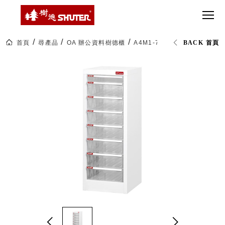
CT 專業重
間質感
SEE
Babbuza
MORE
型工具車
網美級
MILESTONE 樹
Dreamfactory|樹
德歷程
SCT-H不鏽
貨櫃屋
德收納學旅工場
鋼工具車
收納！
首頁
尋產品
OA 辦公資料樹德櫃
A4M1-7X1 落地型樹德櫃
BACK 首頁
SWM-5不
居家收
NEWSPAPER 報紙
鏽鋼工作
納布置
MEDIA PRESS 多
桌
必備
媒體
HK 掛板配
MAGAZINE 雜誌
件．洞洞
SOCIAL CARE 公
板配件
益
超
HB 耐衝擊
AWARDS 獲獎榮耀
級
分類置物
玩
MILESTONE 逐夢
家
整理盒
腳步
MS-HB 快
取車
打
FO 掀開式
造
快取零物
CUSTOMIZED 樹
你
德客製
件分類盒
的
MS-FO 快
樂