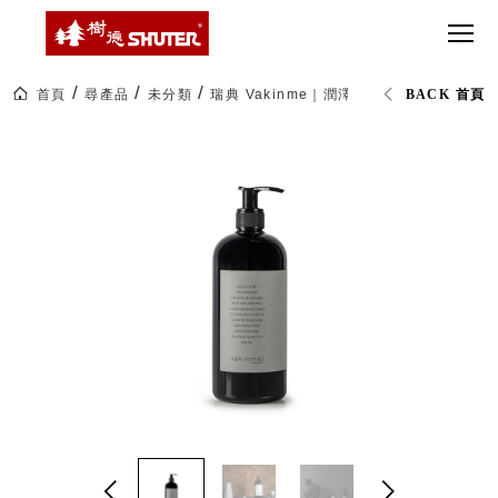
CT 專業重
間質感
SEE
Babbuza
MORE
型工具車
網美級
MILESTONE 樹
Dreamfactory|樹
德歷程
SCT-H不鏽
貨櫃屋
德收納學旅工場
鋼工具車
收納！
首頁
尋產品
未分類
瑞典 Vakinme｜潤澤洗手液 500 ml (3款)
BACK 首頁
SWM-5不
居家收
NEWSPAPER 報紙
鏽鋼工作
納布置
MEDIA PRESS 多
桌
必備
媒體
HK 掛板配
MAGAZINE 雜誌
件．洞洞
SOCIAL CARE 公
板配件
益
超
HB 耐衝擊
AWARDS 獲獎榮耀
級
分類置物
玩
MILESTONE 逐夢
家
整理盒
腳步
MS-HB 快
取車
打
FO 掀開式
造
快取零物
CUSTOMIZED 樹
你
德客製
件分類盒
的
MS-FO 快
樂