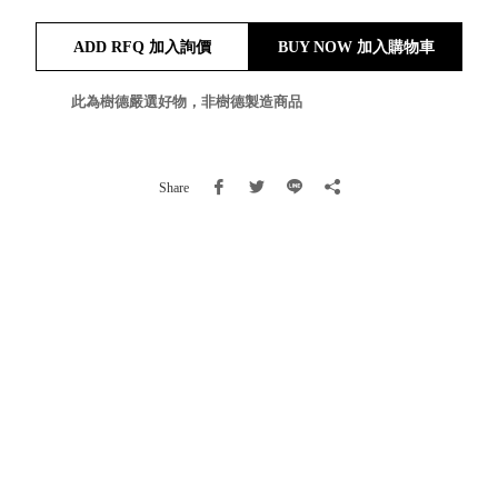
就靠
ADD RFQ 加入詢價
BUY NOW 加入購物車
這展
Household
示架
居家生活
檔案
此為樹德嚴選好物，非樹德製造商品
管
理，
斜取式收納
辦公
整理箱
Share
室讓
MHB
工作
收納桶RB
效率
收纳整理箱
激升
KD
小空
收納整理
間大
櫃．抽屜櫃
置
MB
物！
收纳整理盒
個人
DB
櫃機
玩具收纳整
能兼
理組CB