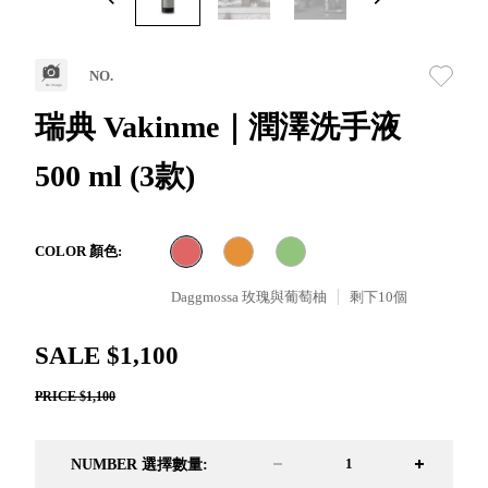
取分類車
高
客製化服務
RFO 快取
小
企業採購&聯名合作
旋轉架
角
NO.
RC 工業效
落
率架．工
瑞典 Vakinme｜潤澤洗手液
作站
500 ml (3款)
WS 工作站
TM 模具存
商
辦
放架
空
TW 刀具存
間
COLOR 顏色:
再
放
造
Daggmossa 玫瑰與葡萄柚
剩下
10
個
HDC 專業
高荷重型
SALE $1,100
工具櫃
想擁
ESD 抗靜
有風
PRICE $1,100
電零件櫃
格店
運送組裝
家的
費用
陳列
NUMBER 選擇數量:
品味