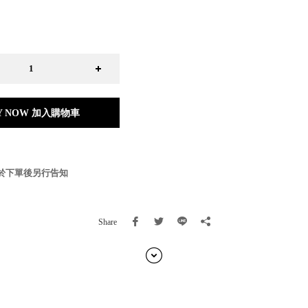
日本 BISQUE
斯洛維尼亞 EQUA
本 Hacoa
台灣 SN°OVAE
斯洛維尼亞 Rogaska
國 July Nine
灣 Techshower
Y NOW 加入購物車
西班牙 CRISTALINAS
灣 Lilla Fe
德國 RIZENHOFF
灣 檜木居 Cypress House
於下單後另行告知
典 Vakinme
洲 Koala Eco
典 Sagaform
Share
國 Donkey Products
典 BOSIGN Stockholm
台灣 點睛設計 DOT DESIGN
灣 Xcellent
日本 HARIO