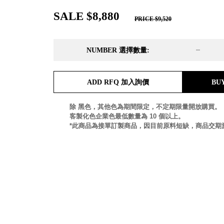
DD 桌上型文件櫃
SALE $8,880
DDH 桌上型橫式文件櫃
PRICE $9,520
OA 文件桌上分類架
日
OF 文件隨身盒
NUMBER 選擇數量:
PB 筆盒
SCB 療癒收納小物
美
KDF 資料夾．箱
台
ADD RFQ 加入詢價
BU
oneu 桌上3C收納
OA 辦公資料樹德櫃
台
除 黑色，其他色為期間限定，不定期限量開放購買。
MC 手機櫃
客製化色企業色最低數量為 10 個以上。
DU 密碼鎖資料鐵櫃
台
*此商品為接單訂製商品，因目前原料短缺，商品交期
FC 密碼置物櫃
瑞
SH 文件車．小櫃
澳
SH 展示架．書架
瑞
SB 方塊盒
德
SC收纳整理櫃．鞋櫃
瑞
L連環盒
HB 桌上文具盒
台
CS系列