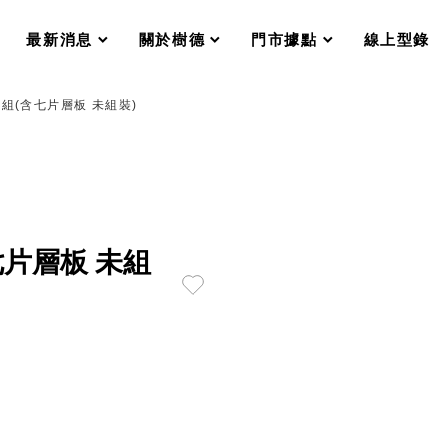
分格收納整理盒（小集盒）SO
scroll
scroll
scroll
scroll
收纳整理加購配件
最新消息
關於樹德
門市據點
線上型錄
樹德小物
衣架
成工作空間
充組(含七片層板 未組裝)
推車
收纳整理分類盒FO
收納整理糖果盒MD
折疊桌FT
BB質感收納盒
綠時尚聯名小物
手提袋&手提籃系列LV
含七片層板 未組
登場
HF 摺疊購物車
體設計個性風
Select 生活選物
英國 W10