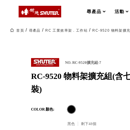
MS-FO 快取分類車
MILESTONE 逐夢腳步
RFO 快取旋轉架
尋產品
活動
RC 工業效率架．工作站
WS 工作站
打造夢想秘密基地 ! 車庫變身
首頁
尋產品
RC 工業效率架．工作站
RC-9520 物料架擴
TM 模具存放架
TW 刀具存放
HDC 專業高荷重型工具櫃
多功能工作桌，夢想的起點
ESD 抗靜電零件櫃
工作室必備，移動式工具收納
運送組裝費用
NO. RC-9520擴充組-7
RC-9520 物料架擴充組(
樹德聯名企劃｜ 跨界聯名重磅
裝)
樹德收納 X Kingson Artworks 字
樹德收納 X WODEN 更添生活氛圍
Office 辦公文具
COLOR 顏色:
黑色
剩下
48
個
A9 小幫手零件分類箱