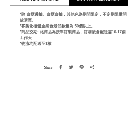
就靠
這展
*除 白櫃透抽、白櫃白抽，其他色為期間限定，不定期限量開
Household
放購買。
示架
居家生活
*客製化櫃體企業色最低數量為 50個以上。
檔案
*商品交期: 此商品為接單訂製商品，訂購後含配送需10-17個
管
工作天
理，
斜取式收納
*物流均配送至1樓
辦公
整理箱
室讓
MHB
工作
收納桶RB
Share
效率
收纳整理箱
激升
KD
小空
收納整理
間大
櫃．抽屜櫃
置
MB
物！
收纳整理盒
個人
DB
櫃機
玩具收纳整
能兼
理組CB