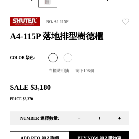
取分類車
高
客製化服務
RFO 快取
小
企業採購&聯名合作
旋轉架
角
NO. A4-115P
RC 工業效
落
率架．工
A4-115P 落地排型樹德櫃
作站
WS 工作站
TM 模具存
商
COLOR 顏色:
辦
放架
空
TW 刀具存
白櫃透明抽
剩下
198
個
間
再
放
造
HDC 專業
SALE $3,180
高荷重型
PRICE $3,370
工具櫃
想擁
ESD 抗靜
有風
電零件櫃
格店
NUMBER 選擇數量:
運送組裝
家的
費用
陳列
品味
ADD RFQ 加入詢價
BUY NOW 加入購物車