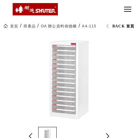
CT 專業重
間質感
SEE
Babbuza
MORE
型工具車
網美級
MILESTONE 樹
Dreamfactory|樹
德歷程
SCT-H不鏽
貨櫃屋
德收納學旅工場
鋼工具車
收納！
首頁
尋產品
OA 辦公資料樹德櫃
A4-115P 落地排型樹德櫃
BACK 首頁
SWM-5不
居家收
NEWSPAPER 報紙
鏽鋼工作
納布置
MEDIA PRESS 多
桌
必備
媒體
HK 掛板配
MAGAZINE 雜誌
件．洞洞
SOCIAL CARE 公
板配件
益
超
HB 耐衝擊
AWARDS 獲獎榮耀
級
分類置物
玩
MILESTONE 逐夢
家
整理盒
腳步
MS-HB 快
取車
打
FO 掀開式
造
快取零物
CUSTOMIZED 樹
你
德客製
件分類盒
的
MS-FO 快
樂