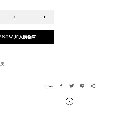
日本 BISQUE
斯洛維尼亞 EQUA
本 Hacoa
台灣 SN°OVAE
斯洛維尼亞 Rogaska
Y NOW 加入購物車
國 July Nine
灣 Techshower
西班牙 CRISTALINAS
灣 Lilla Fe
作天
德國 RIZENHOFF
灣 檜木居 Cypress House
典 Vakinme
Share
洲 Koala Eco
典 Sagaform
國 Donkey Products
典 BOSIGN Stockholm
台灣 點睛設計 DOT DESIGN
灣 Xcellent
日本 HARIO