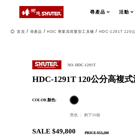
MS-FO 快取分類車
MILESTONE 逐夢腳步
RFO 快取旋轉架
尋產品
活動
RC 工業效率架．工作站
WS 工作站
打造夢想秘密基地 ! 車庫變身
首頁
尋產品
HDC 專業高荷重型工具櫃
HDC-1291T 1
TM 模具存放架
TW 刀具存放
HDC 專業高荷重型工具櫃
多功能工作桌，夢想的起點
ESD 抗靜電零件櫃
工作室必備，移動式工具收納
運送組裝費用
NO. HDC-1291T
HDC-1291T 120公分高
樹德聯名企劃｜ 跨界聯名重磅
COLOR 顏色:
樹德收納 X Kingson Artworks 字
樹德收納 X WODEN 更添生活氛圍
Office 辦公文具
黑色
剩下
50
個
SALE $49,800
A9 小幫手零件分類箱
PRICE $53,200