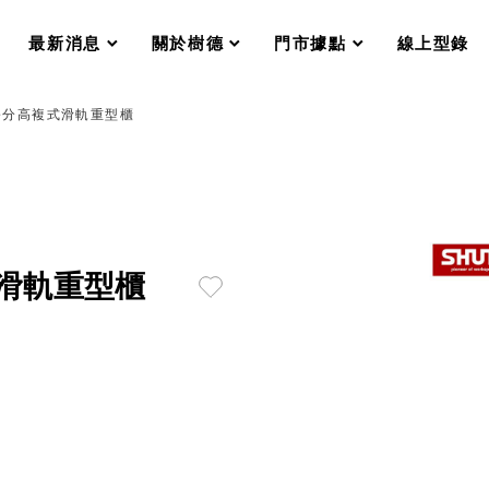
分格收納整理盒（小集盒）SO
scroll
scroll
scroll
scroll
收纳整理加購配件
最新消息
關於樹德
門市據點
線上型錄
樹德小物
衣架
成工作空間
20公分高複式滑軌重型櫃
推車
收纳整理分類盒FO
收納整理糖果盒MD
折疊桌FT
BB質感收納盒
綠時尚聯名小物
手提袋&手提籃系列LV
複式滑軌重型櫃
登場
HF 摺疊購物車
體設計個性風
Select 生活選物
英國 W10