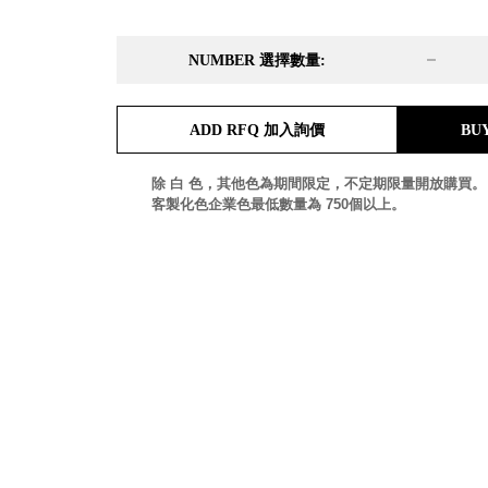
DD 桌上型文件櫃
DDH 桌上型橫式文件櫃
NUMBER 選擇數量:
OA 文件桌上分類架
日
OF 文件隨身盒
PB 筆盒
ADD RFQ 加入詢價
BU
SCB 療癒收納小物
美
KDF 資料夾．箱
台
除 白 色，其他色為期間限定，不定期限量開放購買。
oneu 桌上3C收納
客製化色企業色最低數量為 750個以上。
OA 辦公資料樹德櫃
台
MC 手機櫃
DU 密碼鎖資料鐵櫃
台
FC 密碼置物櫃
瑞
SH 文件車．小櫃
澳
SH 展示架．書架
瑞
SB 方塊盒
德
SC收纳整理櫃．鞋櫃
瑞
L連環盒
HB 桌上文具盒
台
CS系列