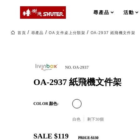
MS-FO 快取分類車
MILESTONE 逐夢腳步
RFO 快取旋轉架
尋產品
活動
RC 工業效率架．工作站
WS 工作站
打造夢想秘密基地 ! 車庫變身
首頁
尋產品
OA 文件桌上分類架
OA-2937 紙飛機文件架
TM 模具存放架
TW 刀具存放
HDC 專業高荷重型工具櫃
多功能工作桌，夢想的起點
ESD 抗靜電零件櫃
工作室必備，移動式工具收納
運送組裝費用
NO. OA-2937
OA-2937 紙飛機文件架
樹德聯名企劃｜ 跨界聯名重磅
COLOR 顏色:
樹德收納 X Kingson Artworks 字
樹德收納 X WODEN 更添生活氛圍
Office 辦公文具
白色
剩下
30
個
SALE $119
A9 小幫手零件分類箱
PRICE $130