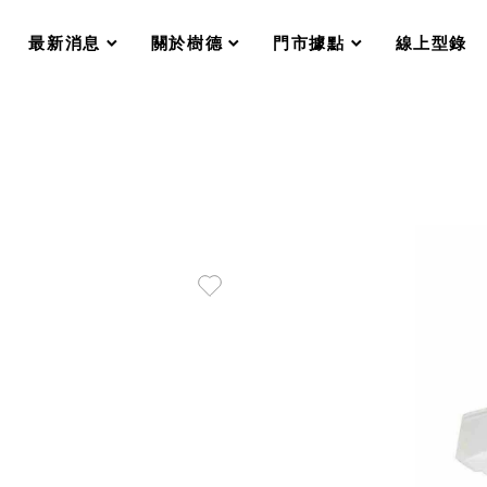
分格收納整理盒（小集盒）SO
scroll
scroll
scroll
scroll
收纳整理加購配件
最新消息
關於樹德
門市據點
線上型錄
樹德小物
衣架
成工作空間
推車
收纳整理分類盒FO
收納整理糖果盒MD
折疊桌FT
BB質感收納盒
綠時尚聯名小物
手提袋&手提籃系列LV
登場
HF 摺疊購物車
體設計個性風
Select 生活選物
英國 W10