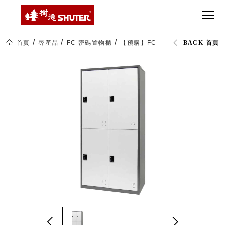
CT 專業重
間質感
SEE
Babbuza
MORE
型工具車
網美級
MILESTONE 樹
Dreamfactory|樹
德歷程
SCT-H不鏽
貨櫃屋
德收納學旅工場
鋼工具車
收納！
首頁
尋產品
FC 密碼置物櫃
【預購】FC-204 兩排4格密碼鎖
BACK 首頁
SWM-5不
居家收
NEWSPAPER 報紙
鏽鋼工作
納布置
MEDIA PRESS 多
桌
必備
媒體
HK 掛板配
MAGAZINE 雜誌
件．洞洞
SOCIAL CARE 公
板配件
益
超
HB 耐衝擊
AWARDS 獲獎榮耀
級
分類置物
玩
MILESTONE 逐夢
家
整理盒
腳步
MS-HB 快
取車
打
FO 掀開式
造
快取零物
CUSTOMIZED 樹
你
德客製
件分類盒
的
MS-FO 快
樂