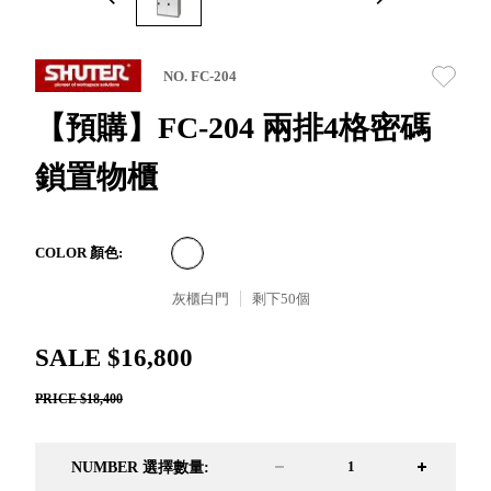
取分類車
高
客製化服務
RFO 快取
小
企業採購&聯名合作
旋轉架
角
NO. FC-204
RC 工業效
落
率架．工
【預購】FC-204 兩排4格密碼
作站
鎖置物櫃
WS 工作站
TM 模具存
商
辦
放架
空
TW 刀具存
間
COLOR 顏色:
再
放
造
灰櫃白門
剩下
50
個
HDC 專業
高荷重型
SALE $16,800
工具櫃
想擁
ESD 抗靜
有風
PRICE $18,400
電零件櫃
格店
運送組裝
家的
費用
陳列
NUMBER 選擇數量:
品味