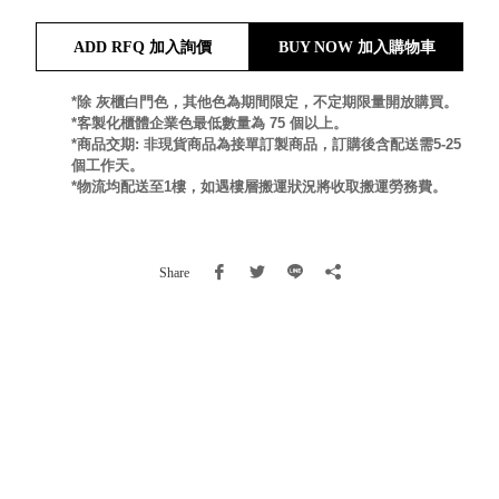
就靠
ADD RFQ 加入詢價
BUY NOW 加入購物車
這展
Household
示架
居家生活
檔案
*除 灰櫃白門色，其他色為期間限定，不定期限量開放購買。
*客製化櫃體企業色最低數量為 75 個以上。
管
*商品交期: 非現貨商品為接單訂製商品，訂購後含配送需5-25
理，
斜取式收納
個工作天。
辦公
整理箱
*物流均配送至1樓，如遇樓層搬運狀況將收取搬運勞務費。
室讓
MHB
工作
收納桶RB
效率
收纳整理箱
Share
激升
KD
小空
收納整理
間大
櫃．抽屜櫃
置
MB
物！
收纳整理盒
個人
DB
櫃機
玩具收纳整
能兼
理組CB