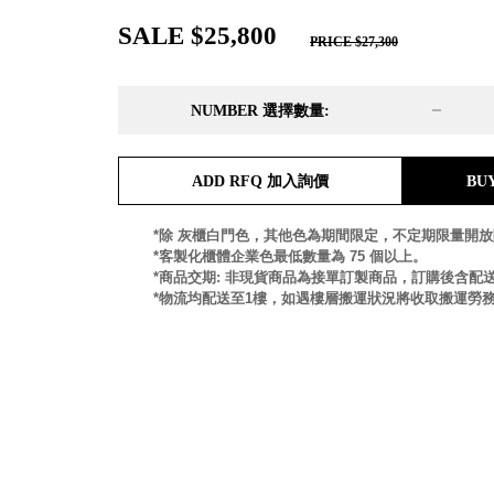
DD 桌上型文件櫃
SALE $25,800
DDH 桌上型橫式文件櫃
PRICE $27,300
OA 文件桌上分類架
日
OF 文件隨身盒
NUMBER 選擇數量:
PB 筆盒
SCB 療癒收納小物
美
KDF 資料夾．箱
台
ADD RFQ 加入詢價
BU
oneu 桌上3C收納
OA 辦公資料樹德櫃
台
*除 灰櫃白門色，其他色為期間限定，不定期限量開
MC 手機櫃
*客製化櫃體企業色最低數量為 75 個以上。
DU 密碼鎖資料鐵櫃
台
*商品交期: 非現貨商品為接單訂製商品，訂購後含配送
*物流均配送至1樓，如遇樓層搬運狀況將收取搬運勞
FC 密碼置物櫃
瑞
SH 文件車．小櫃
澳
SH 展示架．書架
瑞
SB 方塊盒
德
SC收纳整理櫃．鞋櫃
瑞
L連環盒
HB 桌上文具盒
台
CS系列