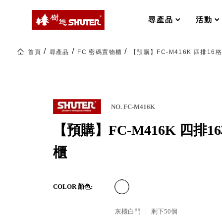
MS-FO 快取分類車
MILESTONE 逐夢腳步
RFO 快取旋轉架
尋產品
活動
RC 工業效率架．工作站
WS 工作站
打造夢想秘密基地 ! 車庫變身
首頁
尋產品
FC 密碼置物櫃
【預購】FC-M416K 四排1
TM 模具存放架
TW 刀具存放
HDC 專業高荷重型工具櫃
多功能工作桌，夢想的起點
ESD 抗靜電零件櫃
工作室必備，移動式工具收納
運送組裝費用
NO. FC-M416K
【預購】FC-M416K 四排
樹德聯名企劃｜ 跨界聯名重磅
櫃
樹德收納 X Kingson Artworks 字
樹德收納 X WODEN 更添生活氛圍
Office 辦公文具
COLOR 顏色:
灰櫃白門
剩下
50
個
A9 小幫手零件分類箱