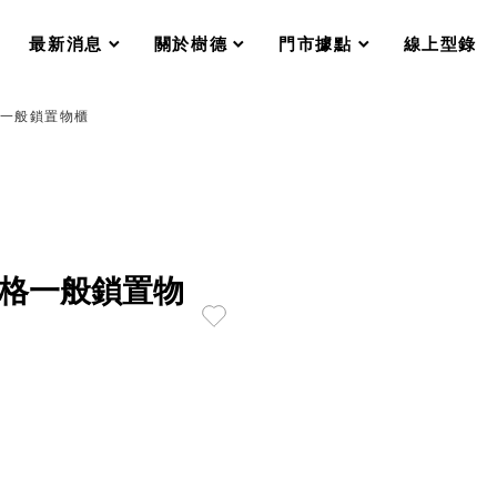
分格收納整理盒（小集盒）SO
scroll
scroll
scroll
scroll
收纳整理加購配件
最新消息
關於樹德
門市據點
線上型錄
樹德小物
衣架
成工作空間
6格一般鎖置物櫃
推車
收纳整理分類盒FO
收納整理糖果盒MD
折疊桌FT
BB質感收納盒
綠時尚聯名小物
手提袋&手提籃系列LV
16格一般鎖置物
登場
HF 摺疊購物車
體設計個性風
Select 生活選物
英國 W10