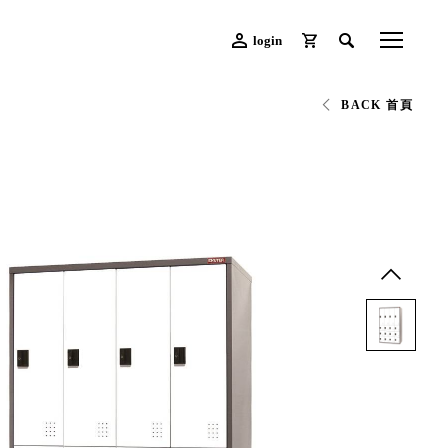
login
BACK 首頁