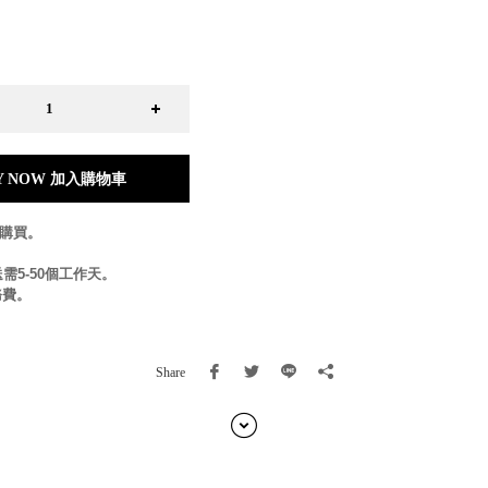
日本 BISQUE
斯洛維尼亞 EQUA
本 Hacoa
台灣 SN°OVAE
斯洛維尼亞 Rogaska
國 July Nine
灣 Techshower
Y NOW 加入購物車
西班牙 CRISTALINAS
灣 Lilla Fe
放購買。
德國 RIZENHOFF
灣 檜木居 Cypress House
需5-50個工作天。
務費。
典 Vakinme
洲 Koala Eco
典 Sagaform
Share
國 Donkey Products
典 BOSIGN Stockholm
台灣 點睛設計 DOT DESIGN
灣 Xcellent
日本 HARIO