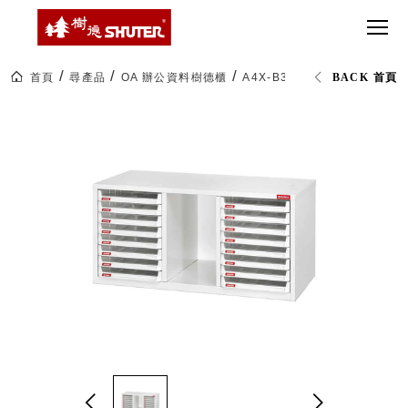
CT 專業重
間質感
SEE
Babbuza
MORE
型工具車
網美級
MILESTONE 樹
Dreamfactory|樹
德歷程
SCT-H不鏽
貨櫃屋
德收納學旅工場
鋼工具車
收納！
首頁
尋產品
OA 辦公資料樹德櫃
A4X-B316P 系統化文件櫃
BACK 首頁
SWM-5不
居家收
NEWSPAPER 報紙
鏽鋼工作
納布置
MEDIA PRESS 多
桌
必備
媒體
HK 掛板配
MAGAZINE 雜誌
件．洞洞
SOCIAL CARE 公
板配件
益
超
HB 耐衝擊
AWARDS 獲獎榮耀
級
分類置物
玩
MILESTONE 逐夢
家
整理盒
腳步
MS-HB 快
取車
打
FO 掀開式
造
快取零物
CUSTOMIZED 樹
你
德客製
件分類盒
的
MS-FO 快
樂