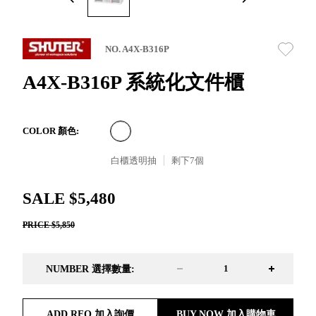
取分類車
高
客製化服務
RFO 快取
小
企業採購&聯名合作
旋轉架
角
NO. A4X-B316P
RC 工業效
落
率架．工
A4X-B316P 系統化文件櫃
作站
WS 工作站
TM 模具存
商
COLOR 顏色:
辦
放架
空
TW 刀具存
白櫃透明抽
剩下
7
個
間
再
放
造
HDC 專業
SALE $5,480
高荷重型
PRICE $5,850
工具櫃
想擁
ESD 抗靜
有風
電零件櫃
格店
NUMBER 選擇數量:
運送組裝
家的
費用
陳列
品味
ADD RFQ 加入詢價
BUY NOW 加入購物車