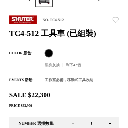
取分類車
高
客製化服務
RFO 快取
小
企業採購&聯名合作
旋轉架
角
NO. TC4-512
RC 工業效
落
率架．工
TC4-512 工具車 (已組裝)
作站
WS 工作站
TM 模具存
商
COLOR 顏色:
辦
放架
空
TW 刀具存
黑身灰抽
剩下
42
個
間
再
放
造
HDC 專業
EVENTS 活動:
工作室必備，移動式工具收納
高荷重型
工具櫃
想擁
SALE $22,300
ESD 抗靜
有風
電零件櫃
格店
PRICE $23,900
運送組裝
家的
費用
陳列
NUMBER 選擇數量:
品味