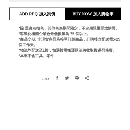
就靠
這展
ADD RFQ 加入詢價
BUY NOW 加入購物車
Household
示架
居家生活
檔案
*除 黑身灰抽色，其他色為期間限定，不定期限量開放購買。
管
*客製化櫃體企業色最低數量為 75 個以上。
*商品交期: 非現貨商品為接單訂製商品，訂購後含配送需5-25
理，
斜取式收納
個工作天。
辦公
整理箱
*物流均配送至1樓，如遇樓層搬運狀況將收取搬運勞務費。
室讓
MHB
*本車不含工具、零件
工作
收納桶RB
效率
收纳整理箱
激升
KD
Share
小空
收納整理
間大
櫃．抽屜櫃
置
MB
物！
收纳整理盒
個人
DB
櫃機
玩具收纳整
能兼
理組CB