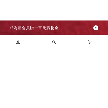
Dayneeds
台灣 立物創意
台灣 Aholic
台灣 洛陽紙櫃
SOTHING 向
成為新會員贈一百元購物金
物
台灣 ZENLET
台灣 LIGHT
WAY
Introduction
台灣 Moosy
商品介紹
Life
台灣 LuvHome
德國 TROIKA
Specification
商品規格