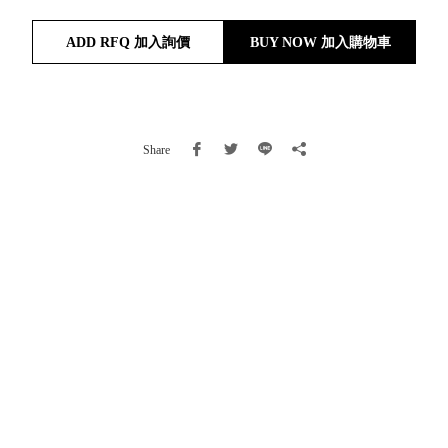
就靠
ADD RFQ 加入詢價
BUY NOW 加入購物車
這展
Household
示架
居家生活
檔案
管
理，
斜取式收納
Share
辦公
整理箱
室讓
MHB
工作
收納桶RB
效率
收纳整理箱
激升
KD
小空
收納整理
間大
櫃．抽屜櫃
置
MB
物！
收纳整理盒
個人
DB
櫃機
玩具收纳整
能兼
理組CB