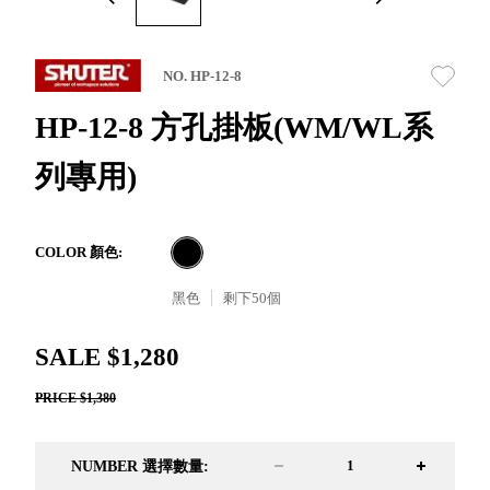
取分類車
高
客製化服務
RFO 快取
小
企業採購&聯名合作
旋轉架
角
NO. HP-12-8
RC 工業效
落
率架．工
HP-12-8 方孔掛板(WM/WL系
作站
列專用)
WS 工作站
TM 模具存
商
辦
放架
空
TW 刀具存
間
COLOR 顏色:
再
放
造
黑色
剩下
50
個
HDC 專業
高荷重型
SALE $1,280
工具櫃
想擁
ESD 抗靜
有風
PRICE $1,380
電零件櫃
格店
運送組裝
家的
費用
陳列
NUMBER 選擇數量:
品味