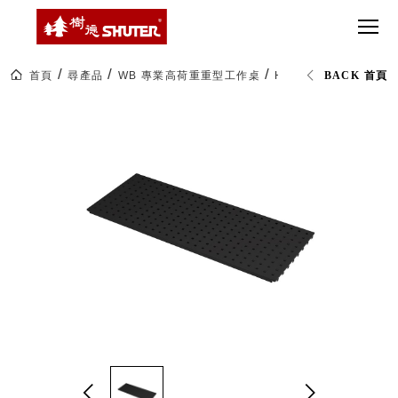
CT 專業重
間質感
SEE
Babbuza
MORE
型工具車
網美級
MILESTONE 樹
Dreamfactory|樹
德歷程
SCT-H不鏽
貨櫃屋
德收納學旅工場
鋼工具車
收納！
首頁
尋產品
WB 專業高荷重重型工作桌
HP-12-8 方孔掛板(W
BACK 首頁
SWM-5不
居家收
NEWSPAPER 報紙
鏽鋼工作
納布置
MEDIA PRESS 多
桌
必備
媒體
HK 掛板配
MAGAZINE 雜誌
件．洞洞
SOCIAL CARE 公
板配件
益
超
HB 耐衝擊
AWARDS 獲獎榮耀
級
分類置物
玩
MILESTONE 逐夢
家
整理盒
腳步
MS-HB 快
取車
打
FO 掀開式
造
快取零物
CUSTOMIZED 樹
你
德客製
件分類盒
的
MS-FO 快
樂