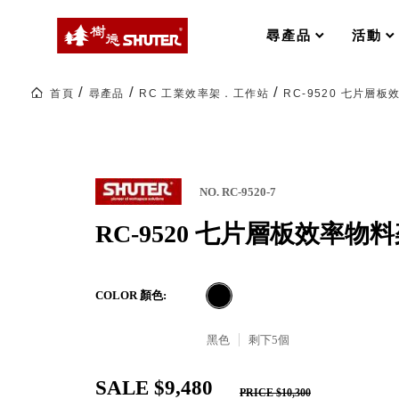
MS-FO 快取分類車
MILESTONE 逐夢腳步
RFO 快取旋轉架
尋產品
活動
RC 工業效率架．工作站
WS 工作站
打造夢想秘密基地 ! 車庫變身
首頁
尋產品
RC 工業效率架．工作站
RC-9520 七片層板
TM 模具存放架
TW 刀具存放
HDC 專業高荷重型工具櫃
多功能工作桌，夢想的起點
ESD 抗靜電零件櫃
工作室必備，移動式工具收納
運送組裝費用
NO. RC-9520-7
RC-9520 七片層板效率物料
樹德聯名企劃｜ 跨界聯名重磅
COLOR 顏色:
樹德收納 X Kingson Artworks 字
樹德收納 X WODEN 更添生活氛圍
Office 辦公文具
黑色
剩下
5
個
SALE $9,480
A9 小幫手零件分類箱
PRICE $10,300