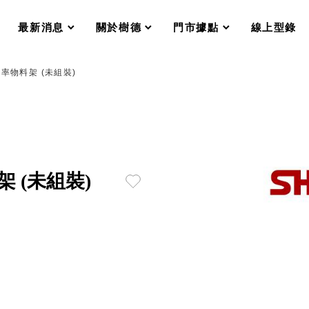
分格收納整理盒（小集盒）SO
scroll
scroll
scroll
scroll
收纳整理加購配件
最新消息
關於樹德
門市據點
線上型錄
樹德小物
衣架
成工作空間
效率物料架 (未組裝)
推車
收纳整理分類盒FO
收納整理糖果盒MD
折疊桌FT
BB質感收納盒
綠時尚聯名小物
手提袋&手提籃系列LV
架 (未組裝)
登場
HF 摺疊購物車
體設計個性風
Select 生活選物
英國 W10