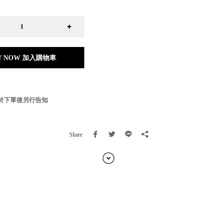
日本 BISQUE
斯洛維尼亞 EQUA
本 Hacoa
台灣 SN°OVAE
斯洛維尼亞 Rogaska
Y NOW 加入購物車
國 July Nine
灣 Techshower
西班牙 CRISTALINAS
灣 Lilla Fe
於下單後另行告知
德國 RIZENHOFF
灣 檜木居 Cypress House
典 Vakinme
Share
洲 Koala Eco
典 Sagaform
國 Donkey Products
典 BOSIGN Stockholm
台灣 點睛設計 DOT DESIGN
灣 Xcellent
日本 HARIO