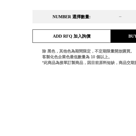
DD 桌上型文件櫃
DDH 桌上型橫式文件櫃
NUMBER 選擇數量:
OA 文件桌上分類架
日
OF 文件隨身盒
PB 筆盒
ADD RFQ 加入詢價
BU
SCB 療癒收納小物
美
KDF 資料夾．箱
台
除 黑色，其他色為期間限定，不定期限量開放購買。
oneu 桌上3C收納
客製化色企業色最低數量為 10 個以上。
OA 辦公資料樹德櫃
台
*此商品為接單訂製商品，因目前原料短缺，商品交期
MC 手機櫃
DU 密碼鎖資料鐵櫃
台
FC 密碼置物櫃
瑞
SH 文件車．小櫃
澳
SH 展示架．書架
瑞
SB 方塊盒
德
SC收纳整理櫃．鞋櫃
瑞
L連環盒
HB 桌上文具盒
台
CS系列