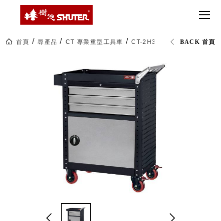
CT 專業重
間質感
SEE
Babbuza
MORE
型工具車
網美級
MILESTONE 樹
Dreamfactory|樹
德歷程
SCT-H不鏽
貨櫃屋
德收納學旅工場
鋼工具車
收納！
首頁
尋產品
CT 專業重型工具車
CT-2H3D 工具車 (已組裝)
BACK 首頁
SWM-5不
居家收
NEWSPAPER 報紙
鏽鋼工作
納布置
MEDIA PRESS 多
桌
必備
媒體
HK 掛板配
MAGAZINE 雜誌
件．洞洞
SOCIAL CARE 公
板配件
益
超
HB 耐衝擊
AWARDS 獲獎榮耀
級
分類置物
玩
MILESTONE 逐夢
家
整理盒
腳步
MS-HB 快
取車
打
FO 掀開式
造
快取零物
CUSTOMIZED 樹
你
德客製
件分類盒
的
MS-FO 快
樂