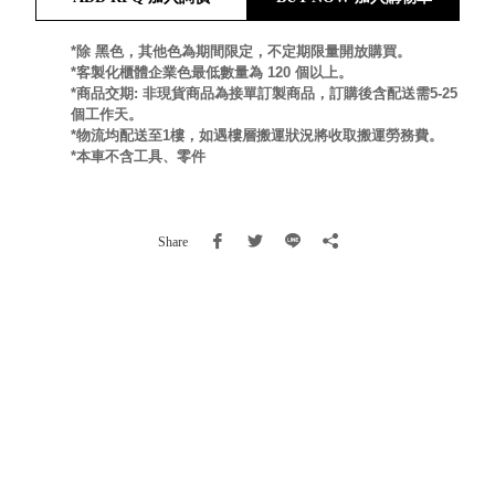
就靠
這展
*除 黑色，其他色為期間限定，不定期限量開放購買。
Household
*客製化櫃體企業色最低數量為 120 個以上。
示架
居家生活
*商品交期: 非現貨商品為接單訂製商品，訂購後含配送需5-25
檔案
個工作天。
管
*物流均配送至1樓，如遇樓層搬運狀況將收取搬運勞務費。
理，
斜取式收納
*本車不含工具、零件
辦公
整理箱
室讓
MHB
工作
收納桶RB
Share
效率
收纳整理箱
激升
KD
小空
收納整理
間大
櫃．抽屜櫃
置
MB
物！
收纳整理盒
個人
DB
櫃機
玩具收纳整
能兼
理組CB