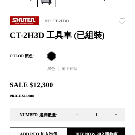
取分類車
高
客製化服務
RFO 快取
小
企業採購&聯名合作
旋轉架
角
NO. CT-2H3D
RC 工業效
落
率架．工
CT-2H3D 工具車 (已組裝)
作站
WS 工作站
TM 模具存
商
COLOR 顏色:
辦
放架
空
TW 刀具存
黑色
剩下
19
個
間
再
放
造
HDC 專業
SALE $12,300
高荷重型
PRICE $13,900
工具櫃
想擁
ESD 抗靜
有風
電零件櫃
格店
NUMBER 選擇數量:
運送組裝
家的
費用
陳列
品味
ADD RFQ 加入詢價
BUY NOW 加入購物車