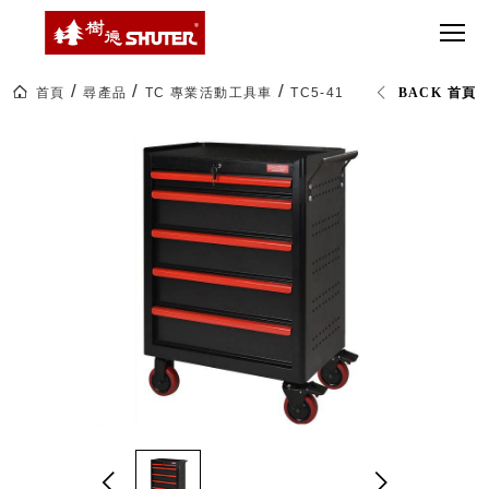
CT 專業重
間質感
SEE
Babbuza
MORE
型工具車
網美級
MILESTONE 樹
Dreamfactory|樹
德歷程
SCT-H不鏽
貨櫃屋
德收納學旅工場
鋼工具車
收納！
首頁
尋產品
TC 專業活動工具車
TC5-41B 五抽工具車 (已組裝
BACK 首頁
SWM-5不
居家收
NEWSPAPER 報紙
鏽鋼工作
納布置
MEDIA PRESS 多
桌
必備
媒體
HK 掛板配
MAGAZINE 雜誌
件．洞洞
SOCIAL CARE 公
板配件
益
超
HB 耐衝擊
AWARDS 獲獎榮耀
級
分類置物
玩
MILESTONE 逐夢
家
整理盒
腳步
MS-HB 快
取車
打
FO 掀開式
造
快取零物
CUSTOMIZED 樹
你
德客製
件分類盒
的
MS-FO 快
樂