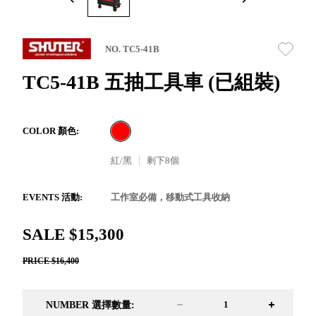
取分類車
高
客製化服務
RFO 快取
小
企業採購&聯名合作
旋轉架
角
NO. TC5-41B
RC 工業效
落
率架．工
TC5-41B 五抽工具車 (已組裝)
作站
WS 工作站
TM 模具存
商
COLOR 顏色:
辦
放架
空
TW 刀具存
紅/黑
剩下
8
個
間
再
放
造
HDC 專業
EVENTS 活動:
工作室必備，移動式工具收納
高荷重型
工具櫃
想擁
SALE $15,300
ESD 抗靜
有風
電零件櫃
格店
PRICE $16,400
運送組裝
家的
費用
陳列
NUMBER 選擇數量:
品味