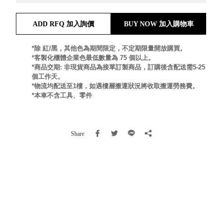
就靠
這展
ADD RFQ 加入詢價
BUY NOW 加入購物車
Household
示架
居家生活
檔案
*除 紅/黑，其他色為期間限定，不定期限量開放購買。
管
*客製化櫃體企業色最低數量為 75 個以上。
*商品交期: 非現貨商品為接單訂製商品，訂購後含配送需5-25
理，
斜取式收納
個工作天。
辦公
整理箱
*物流均配送至1樓，如遇樓層搬運狀況將收取搬運勞務費。
室讓
MHB
*本車不含工具、零件
工作
收納桶RB
效率
收纳整理箱
激升
KD
Share
小空
收納整理
間大
櫃．抽屜櫃
置
MB
物！
收纳整理盒
個人
DB
櫃機
玩具收纳整
能兼
理組CB