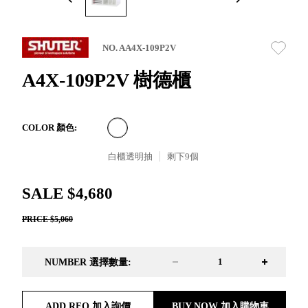
取分類車
高
客製化服務
RFO 快取
小
企業採購&聯名合作
旋轉架
角
NO. AA4X-109P2V
RC 工業效
落
率架．工
A4X-109P2V 樹德櫃
作站
WS 工作站
TM 模具存
商
COLOR 顏色:
辦
放架
空
TW 刀具存
白櫃透明抽
剩下
9
個
間
再
放
造
HDC 專業
SALE $4,680
高荷重型
PRICE $5,060
工具櫃
想擁
ESD 抗靜
有風
電零件櫃
格店
NUMBER 選擇數量:
運送組裝
家的
費用
陳列
品味
ADD RFQ 加入詢價
BUY NOW 加入購物車