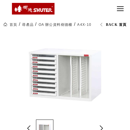
CT 專業重
間質感
SEE
Babbuza
MORE
型工具車
網美級
MILESTONE 樹
Dreamfactory|樹
德歷程
SCT-H不鏽
貨櫃屋
德收納學旅工場
鋼工具車
收納！
首頁
尋產品
OA 辦公資料樹德櫃
A4X-109P2V 樹德櫃
BACK 首頁
SWM-5不
居家收
NEWSPAPER 報紙
鏽鋼工作
納布置
MEDIA PRESS 多
桌
必備
媒體
HK 掛板配
MAGAZINE 雜誌
件．洞洞
SOCIAL CARE 公
板配件
益
超
HB 耐衝擊
AWARDS 獲獎榮耀
級
分類置物
玩
MILESTONE 逐夢
家
整理盒
腳步
MS-HB 快
取車
打
FO 掀開式
造
快取零物
CUSTOMIZED 樹
你
德客製
件分類盒
的
MS-FO 快
樂