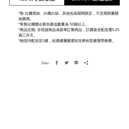
就靠
這展
*除 白櫃透抽、白櫃白抽，其他色為期間限定，不定期限量開
Household
放購買。
示架
居家生活
*客製化櫃體企業色最低數量為 50個以上。
檔案
*商品交期: 非現貨商品為接單訂製商品，訂購後含配送需5-25
管
個工作天。
理，
斜取式收納
*物流均配送至1樓，如遇樓層搬運狀況將收取搬運勞務費。
辦公
整理箱
室讓
MHB
工作
收納桶RB
Share
效率
收纳整理箱
激升
KD
小空
收納整理
間大
櫃．抽屜櫃
置
MB
物！
收纳整理盒
個人
DB
櫃機
玩具收纳整
能兼
理組CB