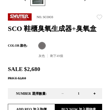
取分類車
高
客製化服務
RFO 快取
小
企業採購&聯名合作
旋轉架
角
NO. SCOO3
RC 工業效
落
率架．工
SCO 鞋櫃臭氧生成器+臭氧盒
作站
WS 工作站
TM 模具存
商
COLOR 顏色:
辦
放架
空
TW 刀具存
灰色
剩下
49
個
間
再
放
造
HDC 專業
SALE $2,680
高荷重型
PRICE $2,810
工具櫃
想擁
ESD 抗靜
有風
電零件櫃
格店
NUMBER 選擇數量:
運送組裝
家的
費用
陳列
品味
ADD RFQ 加入詢價
BUY NOW 加入購物車