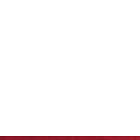
Dayneeds
台灣 立物創意
台灣 Aholic
台灣 洛陽紙櫃
SOTHING 向
物
台灣 ZENLET
台灣 LIGHT
WAY
台灣 Moosy
Life
台灣 LuvHome
德國 TROIKA