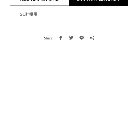
就靠
這展
SC鞋櫃用
Household
示架
居家生活
檔案
管
Share
理，
斜取式收納
辦公
整理箱
室讓
MHB
工作
收納桶RB
效率
收纳整理箱
激升
KD
小空
收納整理
間大
櫃．抽屜櫃
置
MB
物！
收纳整理盒
個人
DB
櫃機
玩具收纳整
能兼
理組CB