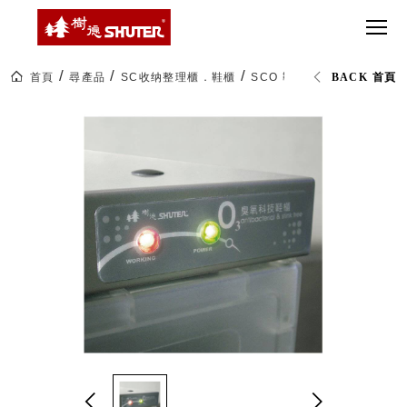
CT 專業重
間質感
SEE
Babbuza
MORE
型工具車
網美級
MILESTONE 樹
Dreamfactory|樹
德歷程
SCT-H不鏽
貨櫃屋
德收納學旅工場
鋼工具車
收納！
首頁
尋產品
SC收纳整理櫃．鞋櫃
SCO 鞋櫃臭氧生成器+臭氧
BACK 首頁
SWM-5不
居家收
NEWSPAPER 報紙
鏽鋼工作
納布置
MEDIA PRESS 多
桌
必備
媒體
HK 掛板配
MAGAZINE 雜誌
件．洞洞
SOCIAL CARE 公
板配件
益
超
HB 耐衝擊
AWARDS 獲獎榮耀
級
分類置物
玩
MILESTONE 逐夢
家
整理盒
腳步
MS-HB 快
取車
打
FO 掀開式
造
快取零物
CUSTOMIZED 樹
你
德客製
件分類盒
的
MS-FO 快
樂