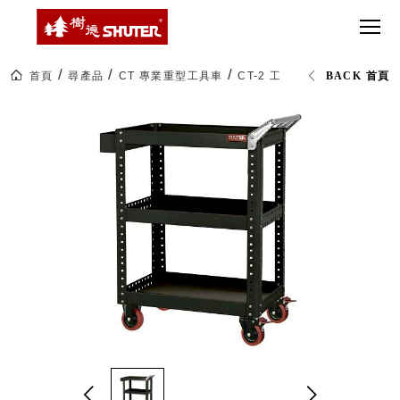
CT 專業重
間質感
SEE
Babbuza
MORE
型工具車
網美級
MILESTONE 樹
Dreamfactory|樹
德歷程
SCT-H不鏽
貨櫃屋
德收納學旅工場
鋼工具車
收納！
首頁
尋產品
CT 專業重型工具車
CT-2 工具車 (已組裝)
BACK 首頁
SWM-5不
居家收
NEWSPAPER 報紙
鏽鋼工作
納布置
MEDIA PRESS 多
桌
必備
媒體
HK 掛板配
MAGAZINE 雜誌
件．洞洞
SOCIAL CARE 公
板配件
益
超
HB 耐衝擊
AWARDS 獲獎榮耀
級
分類置物
玩
MILESTONE 逐夢
家
整理盒
腳步
MS-HB 快
取車
打
FO 掀開式
造
快取零物
CUSTOMIZED 樹
你
德客製
件分類盒
的
MS-FO 快
樂