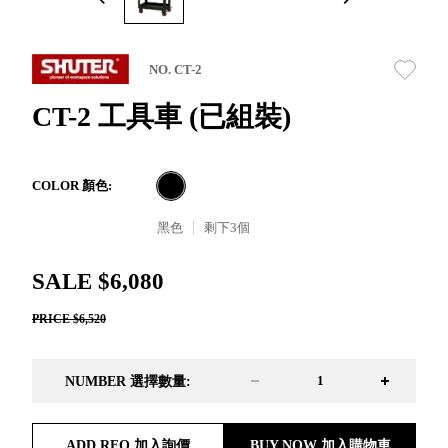
取分類車
高
客製化服務
RFO 快取
小
企業採購&聯名合作
旋轉架
角
NO. CT-2
RC 工業效
落
率架．工
CT-2 工具車 (已組裝)
作站
WS 工作站
TM 模具存
商
COLOR 顏色:
辦
放架
空
TW 刀具存
黑色
剩下
3
個
間
再
放
造
HDC 專業
SALE $6,080
高荷重型
PRICE $6,520
工具櫃
想擁
ESD 抗靜
有風
電零件櫃
格店
NUMBER 選擇數量:
運送組裝
家的
費用
陳列
品味
ADD RFQ 加入詢價
BUY NOW 加入購物車