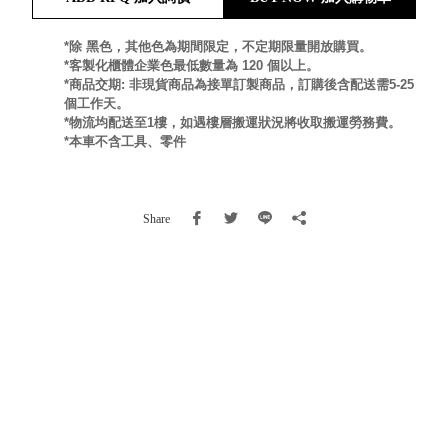
就靠
這展
*除 黑色，其他色為期間限定，不定期限量開放購買。
Household
*客製化櫃體企業色最低數量為 120 個以上。
示架
居家生活
*商品交期: 非現貨商品為接單訂製商品，訂購後含配送需5-25
檔案
個工作天。
管
*物流均配送至1樓，如遇樓層搬運狀況將收取搬運勞務費。
理，
斜取式收納
*本車不含工具、零件
辦公
整理箱
室讓
MHB
工作
收納桶RB
Share
效率
收纳整理箱
激升
KD
小空
收納整理
間大
櫃．抽屜櫃
置
MB
物！
收纳整理盒
個人
DB
櫃機
玩具收纳整
能兼
理組CB