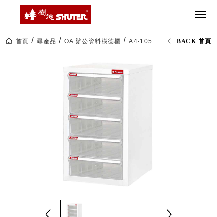
CT 專業重
間質感
SEE
Babbuza
MORE
型工具車
網美級
MILESTONE 樹
Dreamfactory|樹
德歷程
SCT-H不鏽
貨櫃屋
德收納學旅工場
鋼工具車
收納！
首頁
尋產品
OA 辦公資料樹德櫃
A4-105H 桌上型樹德櫃
BACK 首頁
SWM-5不
居家收
NEWSPAPER 報紙
鏽鋼工作
納布置
MEDIA PRESS 多
桌
必備
媒體
HK 掛板配
MAGAZINE 雜誌
件．洞洞
SOCIAL CARE 公
板配件
益
超
HB 耐衝擊
AWARDS 獲獎榮耀
級
分類置物
玩
MILESTONE 逐夢
家
整理盒
腳步
MS-HB 快
取車
打
FO 掀開式
造
快取零物
CUSTOMIZED 樹
你
德客製
件分類盒
的
MS-FO 快
樂