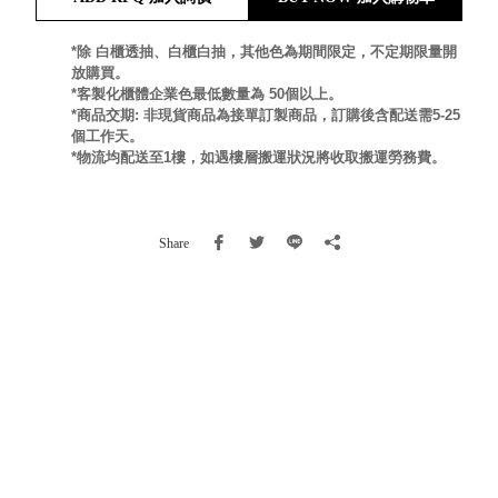
就靠
這展
*除 白櫃透抽、白櫃白抽，其他色為期間限定，不定期限量開
Household
放購買。
示架
居家生活
*客製化櫃體企業色最低數量為 50個以上。
檔案
*商品交期: 非現貨商品為接單訂製商品，訂購後含配送需5-25
管
個工作天。
理，
斜取式收納
*物流均配送至1樓，如遇樓層搬運狀況將收取搬運勞務費。
辦公
整理箱
室讓
MHB
工作
收納桶RB
Share
效率
收纳整理箱
激升
KD
小空
收納整理
間大
櫃．抽屜櫃
置
MB
物！
收纳整理盒
個人
DB
櫃機
玩具收纳整
能兼
理組CB