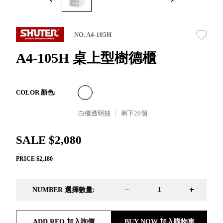
取分類車
高
客製化服務
RFO 快取
小
企業採購&聯名合作
旋轉架
角
NO. A4-105H
RC 工業效
落
率架．工
A4-105H 桌上型樹德櫃
作站
WS 工作站
TM 模具存
商
COLOR 顏色:
辦
放架
空
TW 刀具存
白櫃透明抽
剩下
26
個
間
再
放
造
HDC 專業
SALE $2,080
高荷重型
PRICE $2,180
工具櫃
想擁
ESD 抗靜
有風
電零件櫃
格店
NUMBER 選擇數量:
運送組裝
家的
費用
陳列
品味
ADD RFQ 加入詢價
BUY NOW 加入購物車