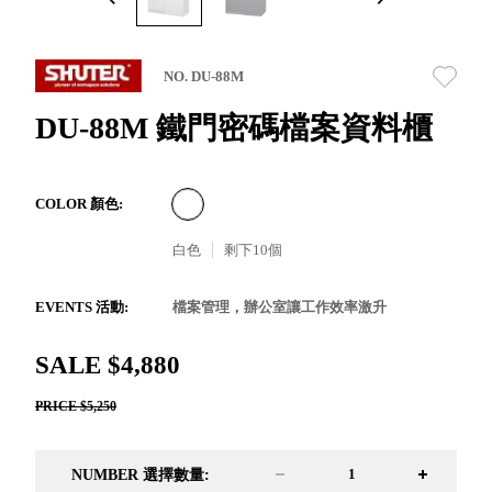
取分類車
高
客製化服務
RFO 快取
小
企業採購&聯名合作
旋轉架
角
NO. DU-88M
RC 工業效
落
率架．工
DU-88M 鐵門密碼檔案資料櫃
作站
WS 工作站
TM 模具存
商
COLOR 顏色:
辦
放架
空
TW 刀具存
白色
剩下
10
個
間
再
放
造
HDC 專業
EVENTS 活動:
檔案管理，辦公室讓工作效率激升
高荷重型
工具櫃
想擁
SALE $4,880
ESD 抗靜
有風
電零件櫃
格店
PRICE $5,250
運送組裝
家的
費用
陳列
NUMBER 選擇數量:
品味