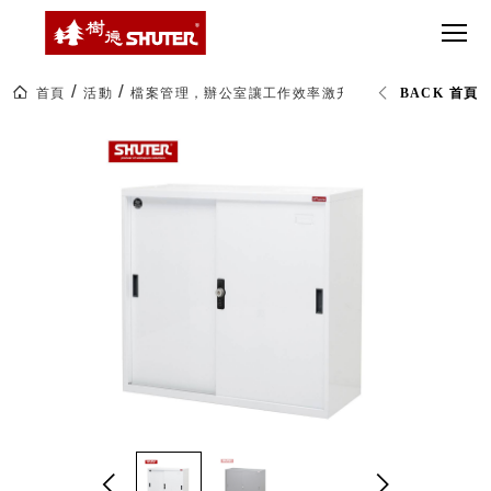
CT 專業重
間質感
SEE
Babbuza
MORE
型工具車
網美級
MILESTONE 樹
Dreamfactory|樹
德歷程
SCT-H不鏽
貨櫃屋
德收納學旅工場
鋼工具車
收納！
首頁
活動
檔案管理，辦公室讓工作效率激升
DU-88M 鐵門
BACK 首頁
SWM-5不
居家收
NEWSPAPER 報紙
鏽鋼工作
納布置
MEDIA PRESS 多
桌
必備
媒體
HK 掛板配
MAGAZINE 雜誌
件．洞洞
SOCIAL CARE 公
板配件
益
超
HB 耐衝擊
AWARDS 獲獎榮耀
級
分類置物
玩
MILESTONE 逐夢
家
整理盒
腳步
MS-HB 快
取車
打
FO 掀開式
造
快取零物
CUSTOMIZED 樹
你
德客製
件分類盒
的
MS-FO 快
樂