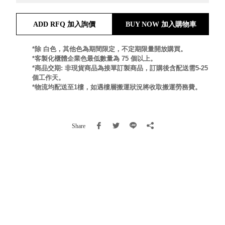
就靠
這展
ADD RFQ 加入詢價
BUY NOW 加入購物車
Household
示架
居家生活
檔案
*除 白色，其他色為期間限定，不定期限量開放購買。
管
*客製化櫃體企業色最低數量為 75 個以上。
*商品交期: 非現貨商品為接單訂製商品，訂購後含配送需5-25
理，
斜取式收納
個工作天。
辦公
整理箱
*物流均配送至1樓，如遇樓層搬運狀況將收取搬運勞務費。
室讓
MHB
工作
收納桶RB
效率
收纳整理箱
Share
激升
KD
小空
收納整理
間大
櫃．抽屜櫃
置
MB
物！
收纳整理盒
個人
DB
櫃機
玩具收纳整
能兼
理組CB