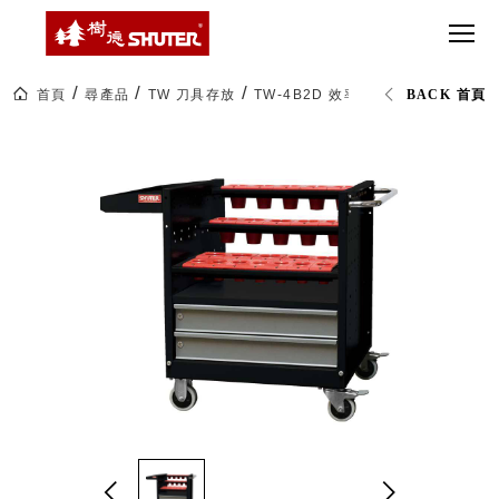
CT 專業重
間質感
SEE
Babbuza
MORE
型工具車
網美級
MILESTONE 樹
Dreamfactory|樹
德歷程
SCT-H不鏽
貨櫃屋
德收納學旅工場
鋼工具車
收納！
首頁
尋產品
TW 刀具存放
TW-4B2D 效率型刀具車 (二抽)
BACK 首頁
SWM-5不
居家收
NEWSPAPER 報紙
鏽鋼工作
納布置
MEDIA PRESS 多
桌
必備
媒體
HK 掛板配
MAGAZINE 雜誌
件．洞洞
SOCIAL CARE 公
板配件
益
超
HB 耐衝擊
AWARDS 獲獎榮耀
級
分類置物
玩
MILESTONE 逐夢
家
整理盒
腳步
MS-HB 快
取車
打
FO 掀開式
造
快取零物
CUSTOMIZED 樹
你
德客製
件分類盒
的
MS-FO 快
樂