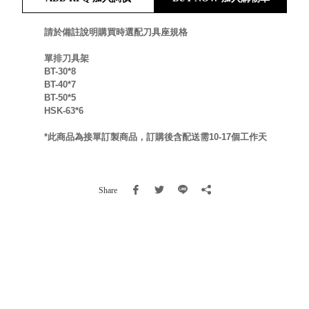
就靠
這展
請於備註說明購買時選配刀具座規格
Household
示架
居家生活
單排刀具架
檔案
BT-30*8
管
BT-40*7
理，
斜取式收納
BT-50*5
HSK-63*6
辦公
整理箱
室讓
MHB
*此商品為接單訂製商品，訂購後含配送需10-17個工作天
工作
收納桶RB
效率
收纳整理箱
激升
KD
Share
小空
收納整理
間大
櫃．抽屜櫃
置
MB
物！
收纳整理盒
個人
DB
櫃機
玩具收纳整
能兼
理組CB