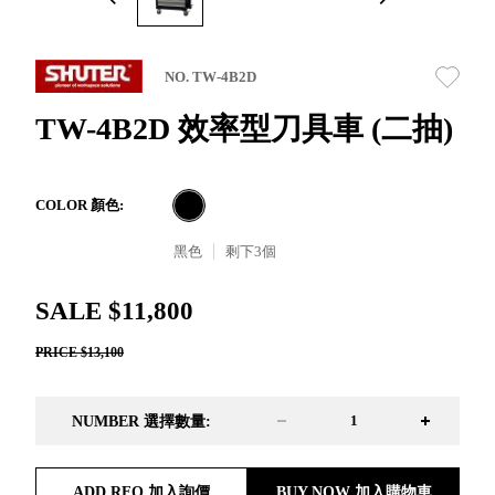
取分類車
高
客製化服務
RFO 快取
小
企業採購&聯名合作
旋轉架
角
NO. TW-4B2D
RC 工業效
落
率架．工
TW-4B2D 效率型刀具車 (二抽)
作站
WS 工作站
TM 模具存
商
COLOR 顏色:
辦
放架
空
TW 刀具存
黑色
剩下
3
個
間
再
放
造
HDC 專業
SALE $11,800
高荷重型
PRICE $13,100
工具櫃
想擁
ESD 抗靜
有風
電零件櫃
格店
NUMBER 選擇數量:
運送組裝
家的
費用
陳列
品味
ADD RFQ 加入詢價
BUY NOW 加入購物車