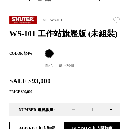
取分類車
高
客製化服務
RFO 快取
小
企業採購&聯名合作
旋轉架
角
NO. WS-I01
RC 工業效
落
率架．工
WS-I01 工作站旗艦版 (未組裝)
作站
WS 工作站
TM 模具存
商
COLOR 顏色:
辦
放架
空
TW 刀具存
黑色
剩下
20
個
間
再
放
造
HDC 專業
SALE $93,000
高荷重型
PRICE $99,800
工具櫃
想擁
ESD 抗靜
有風
電零件櫃
格店
NUMBER 選擇數量:
運送組裝
家的
費用
陳列
品味
ADD RFQ 加入詢價
BUY NOW 加入購物車