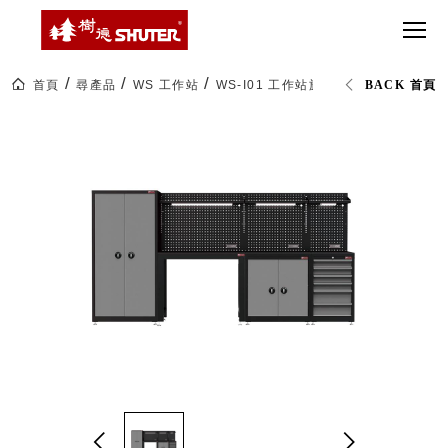
CT 專業重
間質感
SEE
Babbuza
MORE
型工具車
網美級
MILESTONE 樹
Dreamfactory|樹
德歷程
SCT-H不鏽
貨櫃屋
德收納學旅工場
鋼工具車
收納！
首頁
尋產品
WS 工作站
WS-I01 工作站旗艦版 (未組裝)
BACK 首頁
SWM-5不
居家收
NEWSPAPER 報紙
鏽鋼工作
納布置
MEDIA PRESS 多
桌
必備
媒體
HK 掛板配
MAGAZINE 雜誌
件．洞洞
SOCIAL CARE 公
板配件
益
超
HB 耐衝擊
AWARDS 獲獎榮耀
級
分類置物
玩
MILESTONE 逐夢
家
整理盒
腳步
MS-HB 快
取車
打
FO 掀開式
造
快取零物
CUSTOMIZED 樹
你
德客製
件分類盒
的
MS-FO 快
樂