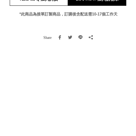
就靠
這展
*此商品為接單訂製商品，訂購後含配送需10-17個工作天
Household
示架
居家生活
檔案
管
Share
理，
斜取式收納
辦公
整理箱
室讓
MHB
工作
收納桶RB
效率
收纳整理箱
激升
KD
小空
收納整理
間大
櫃．抽屜櫃
置
MB
物！
收纳整理盒
個人
DB
櫃機
玩具收纳整
能兼
理組CB